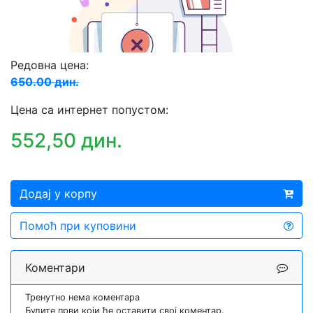
Редовна цена:
650.00 дин.
Цена са интернет попустом:
552,50 дин.
Додај у корпу
Помоћ при куповини
Коментари
Тренутно нема коментара
Будите први који ће оставити свој коментар.