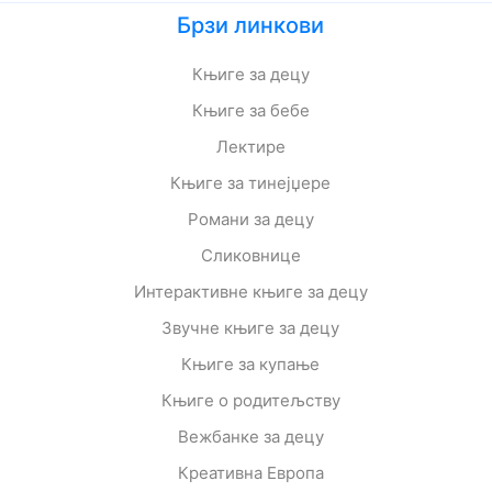
Брзи линкови
Књиге за децу
Књиге за бебе
Лектире
Књиге за тинејџере
Романи за децу
Сликовнице
Интерактивне књиге за децу
Звучне књиге за децу
Књиге за купање
Књиге о родитељству
Вежбанке за децу
Креативна Европа