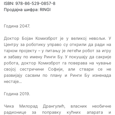
ISBN: 978-86-529-0857-8
Продајна шифра: RINGI
Година 2047.
Доктор Бојан Комизброт је у великој невољи. У
Центру за роботику управо су открили да ради на
тајном пројекту – у питању је летећи робот за игру
и забаву по имену Ринги Бу. У покушају да сакрије
робота, доктор Комизброт га поверава на чување
својој сестричини Софији, али ствари се не
развијају сасвим по плану и Ринги Бу изненада
нестаје...
Година 2019.
Чика Милорад Дрангулић, власник необичне
радионице за поправку кућних апарата и