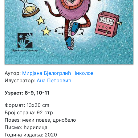
Аутор:
Мирјана Бјелогрлић Николов
Илустратор:
Ана Петровић
Узраст: 8-9, 10-11
Формат: 13x20 cm
Број страна: 92 стр.
Повез: меки повез, црнобело
Писмо: ћирилица
Година издања: 2020