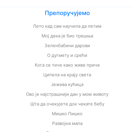
Препоручујемо
Лето кад сам научила да летим
Мој дека је био трешња
Зеленбабини дарови
О дугмету и срећи
Кога се тиче како живе приче
Ципела на крају света
Јежева кућица
Ово је најстрашнији дан у мом животу
Шта да очекујете док чекате бебу
Мишко Пишко
Развојна мапа