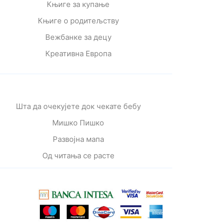
Књиге за купање
Књиге о родитељству
Вежбанке за децу
Креативна Европа
Шта да очекујете док чекате бебу
Мишко Пишко
Развојна мапа
Од читања се расте