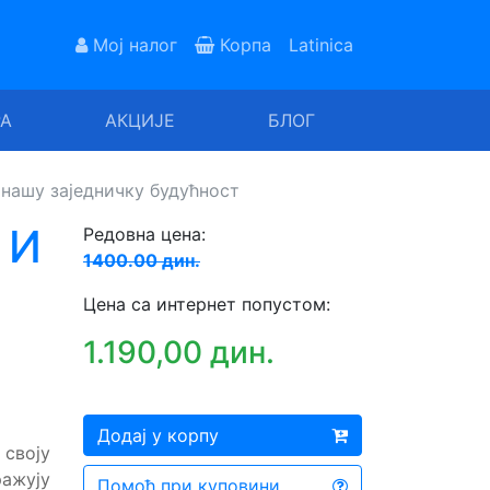
Мој налог
Корпа
Latinica
РА
АКЦИЈЕ
БЛОГ
нашу заједничку будућност
 И
Редовна цена:
1400.00 дин.
Цена са интернет попустом:
1.190,00 дин.
Додај у корпу
 своју
ражују
Помоћ при куповини