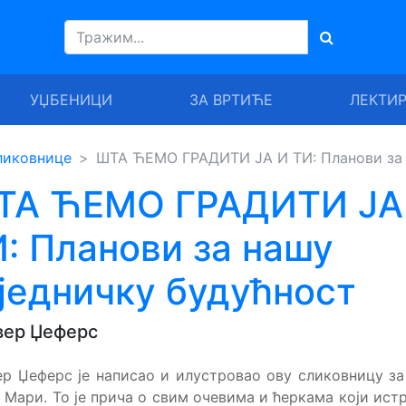
УЏБЕНИЦИ
ЗА ВРТИЋЕ
ЛЕКТИ
ликовнице
ШТА ЋЕМО ГРАДИТИ ЈА И ТИ: Планови за 
ТА ЋЕМО ГРАДИТИ ЈА
: Планови за нашу
једничку будућност
вер Џеферс
р Џеферс је написао и илустровао ову сликовницу за
 Мари. То је прича о свим очевима и ћеркама који ист