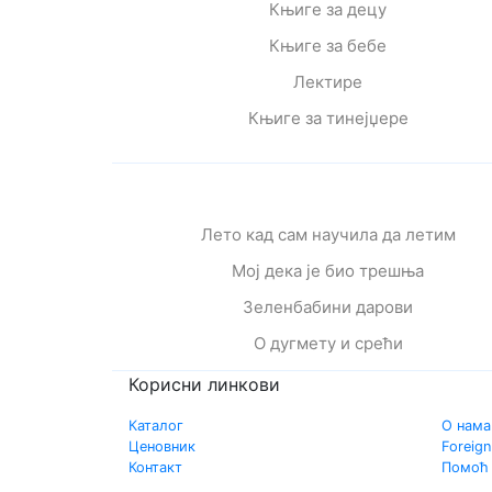
Књиге за децу
Књиге за бебе
Лектире
Књиге за тинејџере
Лето кад сам научила да летим
Мој дека је био трешња
Зеленбабини дарови
О дугмету и срећи
Корисни линкови
Каталог
О нама
Ценовник
Foreign
Контакт
Помоћ