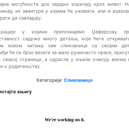
ајне могућности док заједно корачају кроз живот. 
чекају их авантуре у којима ће уживати, али и изазов
рати да савладају.
трације у којима препознајемо Џеферсову пр
оставност садрже много детаља, које ћете откриват
ом новом читању ове сликовнице са својим дет
ађи ће се брзо везати за мало ружичасто прасе, прису
 свакој страници, а одрасле у књизи очекују веома
е о родитељству.
Категорије:
Сликовнице
стајте књигу