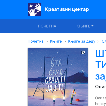
Креативни центар
Почетна
ПОЧЕТНА
КЊИГЕ
Књиге
Уџбеници
Почетна
Књиге
Књиге за децу
С
За
Ш
вртиће
ТИ
Лектира
за
Акције
Блог
Оли
Оливе
Latinica
ћерку