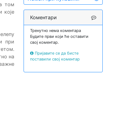
На том
и које
Коментари
Тренутно нема коментара
елепу
Будите први који ће оставити
и при
свој коментар.
етом.
Пријавите се да бисте
тно на
поставили свој коментар
 важне