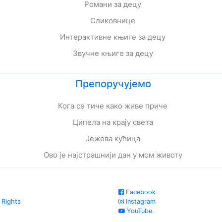
Романи за децу
Сликовнице
Интерактивне књиге за децу
Звучне књиге за децу
Препоручујемо
Кога се тиче како живе приче
Ципела на крају света
Јежева кућица
Ово је најстрашнији дан у мом животу
Facebook
 Rights
Instagram
YouTube