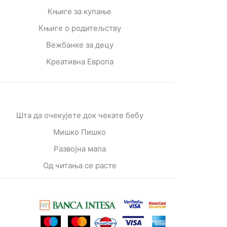
Књиге за купање
Књиге о родитељству
Вежбанке за децу
Креативна Европа
Шта да очекујете док чекате бебу
Мишко Пишко
Развојна мапа
Од читања се расте