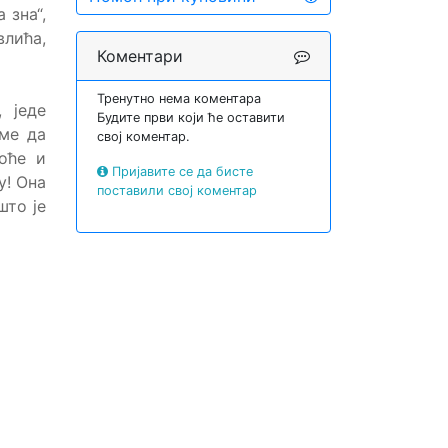
 зна“,
лића,
Коментари
Тренутно нема коментара
 једе
Будите први који ће оставити
уме да
свој коментар.
воће и
Пријавите се да бисте
у! Она
поставили свој коментар
што је