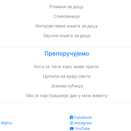
Романи за децу
Сликовнице
Интерактивне књиге за децу
Звучне књиге за децу
Препоручујемо
Кога се тиче како живе приче
Ципела на крају света
Јежева кућица
Ово је најстрашнији дан у мом животу
Facebook
 Rights
Instagram
YouTube