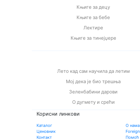
Књиге за децу
Књиге за бебе
Лектире
Књиге за тинејџере
Лето кад сам научила да летим
Мој дека је био трешња
Зеленбабини дарови
О дугмету и срећи
Корисни линкови
Каталог
О нама
Ценовник
Foreign
Контакт
Помоћ