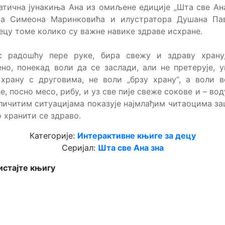
тична јунакиња Ана из омиљене едиције „Шта све Ана
ра Симеона Маринковића и илустратора Душана Пав
ецу томе колико су важне навике здраве исхране.
с радошћу пере руке, бира свежу и здраву храну,
но, понекад воли да се заслади, али не претерује, 
храну с друговима, не воли „брзу храну“, а воли 
е, посно месо, рибу, и уз све пије свеже сокове и – вод
личитим ситуацијама показује најмлађим читаоцима за
 хранити се здраво.
Категорије:
Интерактивне књиге за децу
Серијал:
Шта све Ана зна
стајте књигу