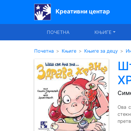
Креативни центар
Почетна
ПОЧЕТНА
КЊИГЕ
Књиге
Уџбеници
Почетна
Књиге
Књиге за децу
Ин
За
Шт
вртиће
Х
Лектира
Сим
Акције
Блог
Ова 
стекн
претв
Latinica