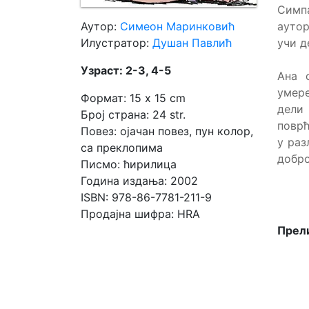
Симпа
ауто
Аутор:
Симеон Маринковић
Мој
учи д
Илустратор:
Душан Павлић
налог
Узраст: 2-3, 4-5
Ана 
умере
Формат: 15 x 15 cm
дели 
Број страна: 24 str.
поврћ
Повез: ојачан повез, пун колор,
у раз
са преклопима
добро
Писмо: ћирилица
Година издања: 2002
ISBN: 978-86-7781-211-9
Продајна шифра: HRA
Прели