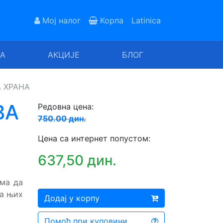
Мој налог
Корпа
Latinica
РА
АКЦИЈЕ
БЛОГ
А ХРАНА
ВА
Редовна цена:
750.00 дин.
Цена са интернет попустом:
637,50 дин.
ма да
за њих
Додај у корпу
Помоћ при куповини