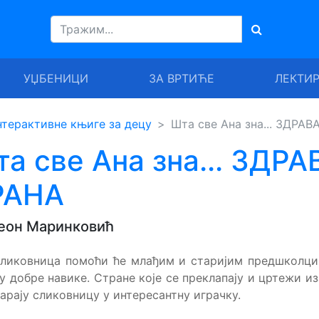
УЏБЕНИЦИ
ЗА ВРТИЋЕ
ЛЕКТИ
терактивне књиге за децу
Шта све Ана зна... ЗДРАВ
а све Ана зна... ЗДРА
РАНА
еон Маринковић
сликовница помоћи ће млађим и старијим предшколци
у добре навике. Стране које се преклапају и цртежи и
арају сликовницу у интересантну играчку.