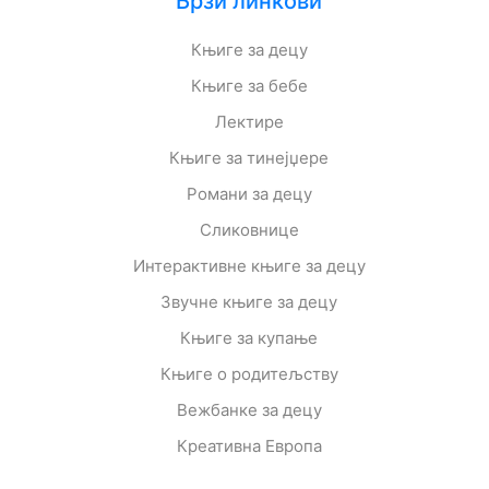
Брзи линкови
Књиге за децу
Књиге за бебе
Лектире
Књиге за тинејџере
Романи за децу
Сликовнице
Интерактивне књиге за децу
Звучне књиге за децу
Књиге за купање
Књиге о родитељству
Вежбанке за децу
Креативна Европа