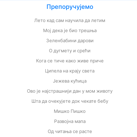
Препоручујемо
Лето кад сам научила да летим
Мој дека је био трешња
Зеленбабини дарови
О дугмету и срећи
Кога се тиче како живе приче
Ципела на крају света
Јежева кућица
Ово је најстрашнији дан у мом животу
Шта да очекујете док чекате бебу
Мишко Пишко
Развојна мапа
Од читања се расте