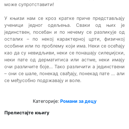
може супротставити!
У књизи нам се кроз кратке приче представљају
ученици једног одељења. Сваки од њих је
јединствен, посебан и по нечему се разликује од
осталих – по некој карактерној црти, физичкој
особини или по проблему који има. Неки се осећају
као да су невидљиви, неки се понашају силеџијски,
неки пате од дерматитиса или астме, неки имају
очи различите боје… Тако различити а јединствени
– они се шале, понекад свађају, понекад пате … али
се међусобно подржавају и воле.
Категорије:
Романи за децу
Прелистајте књигу