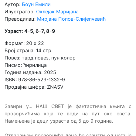
Аутор:
Боун Емили
Илустратор:
Оклејак Маријана
Преводилац:
Мирјана Попов-Слијепчевић
Узраст: 4-5, 6-7, 8-9
Формат: 20 x 22
Број страна: 14 стр.
Повез: тврд повез, пун колор
Писмо: ћирилица
Година издања: 2025
ISBN: 978-86-529-1332-9
Продајна шифра: ZNASV
Завири у... НАШ СВЕТ је фантастична књига с
прозорчићима која те води на пут око света.
Намењена је деци узраста од 5 до 9 година.
Отварањем прозорчића деца ће сазнати од чега је