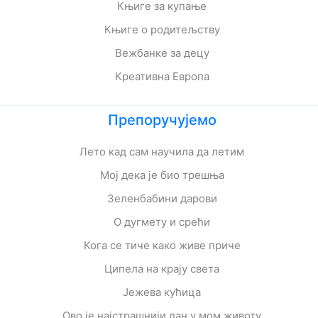
Књиге за купање
Књиге о родитељству
Вежбанке за децу
Креативна Европа
Препоручујемо
Лето кад сам научила да летим
Мој дека је био трешња
Зеленбабини дарови
О дугмету и срећи
Кога се тиче како живе приче
Ципела на крају света
Јежева кућица
Ово је најстрашнији дан у мом животу