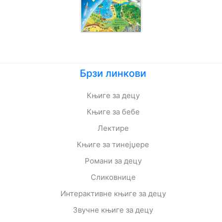
Брзи линкови
Књиге за децу
Књиге за бебе
Лектире
Књиге за тинејџере
Романи за децу
Сликовнице
Интерактивне књиге за децу
Звучне књиге за децу