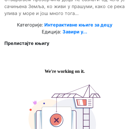
сачињена Земља, ко живи у прашуми, како се река
улива у море и још много тога…
Категорије:
Интерактивне књиге за децу
Едиција:
Завири у...
Прелистајте књигу