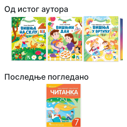
Од истог аутора
Последње погледано