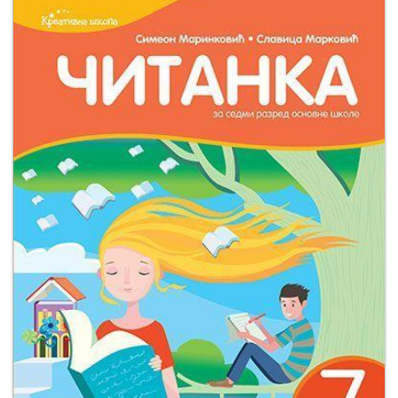
Мој
налог