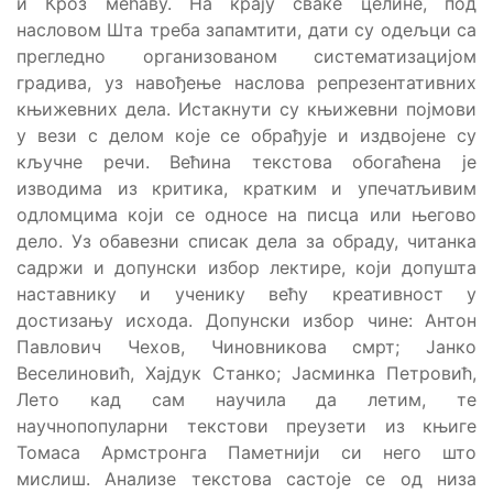
и Кроз мећаву. На крају сваке целине, под
насловом Шта треба запамтити, дати су одељци са
прегледно организованом систематизацијом
градива, уз навођење наслова репрезентативних
књижевних дела. Истакнути су књижевни појмови
у вези с делом које се обрађује и издвојене су
кључне речи. Већина текстова обогаћена је
изводима из критика, кратким и упечатљивим
одломцима који се односе на писца или његово
дело. Уз обавезни списак дела за обраду, читанка
садржи и допунски избор лектире, који допушта
наставнику и ученику већу креативност у
достизању исхода. Допунски избор чине: Антон
Павлович Чехов, Чиновникова смрт; Јанко
Веселиновић, Хајдук Станко; Јасминка Петровић,
Лето кад сам научила да летим, те
научнопопуларни текстови преузети из књиге
Томаса Армстронга Паметнији си него што
мислиш. Анализе текстова састоје се од низа