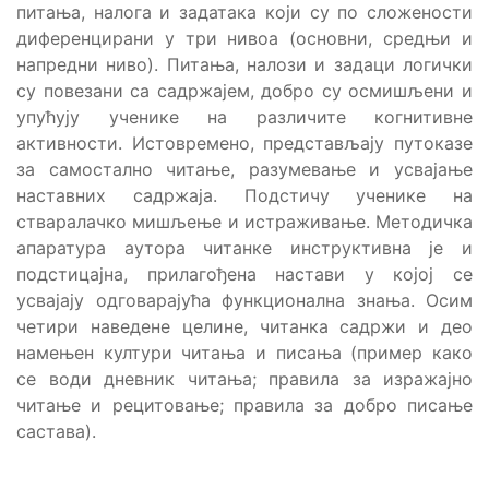
питања, налога и задатака који су по сложености
диференцирани у три нивоа (основни, средњи и
напредни ниво). Питања, налози и задаци логички
су повезани са садржајем, добро су осмишљени и
упућују ученике на различите когнитивне
активности. Истовремено, представљају путоказе
за самостално читање, разумевање и усвајање
наставних садржаја. Подстичу ученике на
стваралачко мишљење и истраживање. Методичка
апаратура аутора читанке инструктивна је и
подстицајна, прилагођена настави у којој се
усвајају одговарајућа функционална знања. Осим
четири наведене целине, читанка садржи и део
намењен култури читања и писања (пример како
се води дневник читања; правила за изражајно
читање и рецитовање; правила за добро писање
састава).