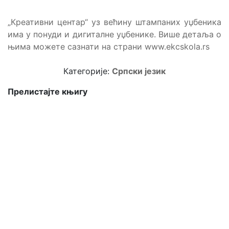
„Креативни центар“ уз већину штампаних уџбеника
има у понуди и дигиталне уџбенике. Више детаља о
њима можете сазнати на страни www.ekcskola.rs
Категорије:
Српски језик
Прелистајте књигу