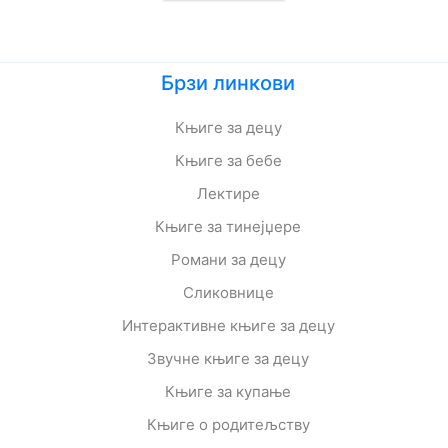
Брзи линкови
Књиге за децу
Књиге за бебе
Лектире
Књиге за тинејџере
Романи за децу
Сликовнице
Интерактивне књиге за децу
Звучне књиге за децу
Књиге за купање
Књиге о родитељству