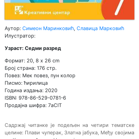
Аутор:
Симеон Маринковић
,
Славица Марковић
Илустратор:
Узраст: Седми разред
Формат: 20, 8 x 26 cm
Број страна: 176 стр.
Повез: Мек повез, пун колор
Писмо: ћирилица
Година издања: 2020
ISBN: 978-86-529-0781-6
Продајна шифра: 7aCIT
Садржај читанке је подељен на четири тематске
целине: Плави чуперак, Златна јабука, Међу својима