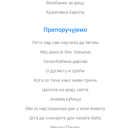
Вежбанке за децу
Креативна Европа
Препоручујемо
Лето кад сам научила да летим
Мој дека је био трешња
Зеленбабини дарови
О дугмету и срећи
Кога се тиче како живе приче
Ципела на крају света
Јежева кућица
Ово је најстрашнији дан у мом животу
Шта да очекујете док чекате бебу
Мишко Пишко