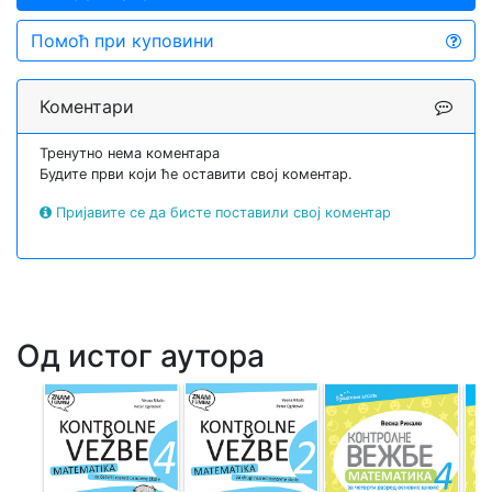
Помоћ при куповини
Коментари
Тренутно нема коментара
Будите први који ће оставити свој коментар.
Пријавите се да бисте поставили свој коментар
Од истог аутора