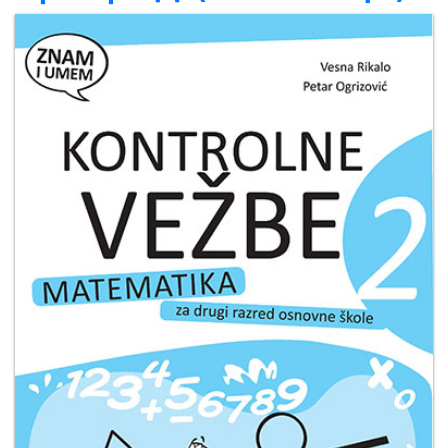
Мој
налог