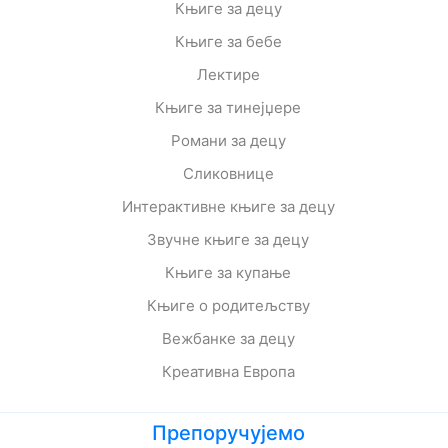
Књиге за децу
Књиге за бебе
Лектире
Књиге за тинејџере
Романи за децу
Сликовнице
Интерактивне књиге за децу
Звучне књиге за децу
Књиге за купање
Књиге о родитељству
Вежбанке за децу
Креативна Европа
Препоручујемо