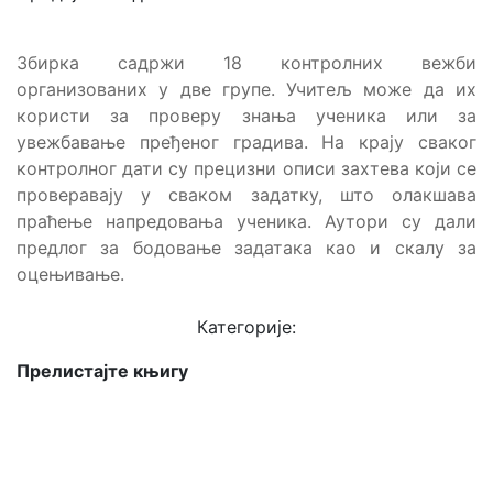
Збирка садржи 18 контролних вежби
организованих у две групе. Учитељ може да их
користи за проверу знања ученика или за
увежбавање пређеног градива. На крају сваког
контролног дати су прецизни описи захтева који се
проверавају у сваком задатку, што олакшава
праћење напредовања ученика. Аутори су дали
предлог за бодовање задатака као и скалу за
оцењивање.
Категорије:
Прелистајте књигу