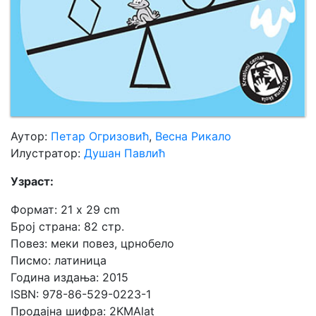
Аутор:
Петар Огризовић
,
Весна Рикало
Илустратор:
Душан Павлић
Узраст:
Формат: 21 x 29 cm
Број страна: 82 стр.
Повез: меки повез, црнобело
Писмо: латиница
Година издања: 2015
ISBN: 978-86-529-0223-1
Продајна шифра: 2KMAlat