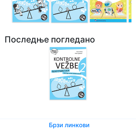
Последње погледано
Брзи линкови