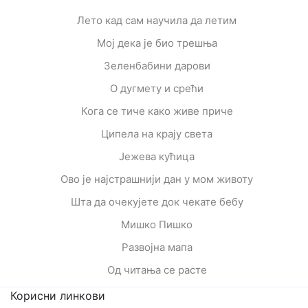
Лето кад сам научила да летим
Мој дека је био трешња
Зеленбабини дарови
О дугмету и срећи
Кога се тиче како живе приче
Ципела на крају света
Јежева кућица
Ово је најстрашнији дан у мом животу
Шта да очекујете док чекате бебу
Мишко Пишко
Развојна мапа
Од читања се расте
Корисни линкови