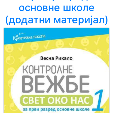
основне школе
Мој
(додатни материјал)
налог