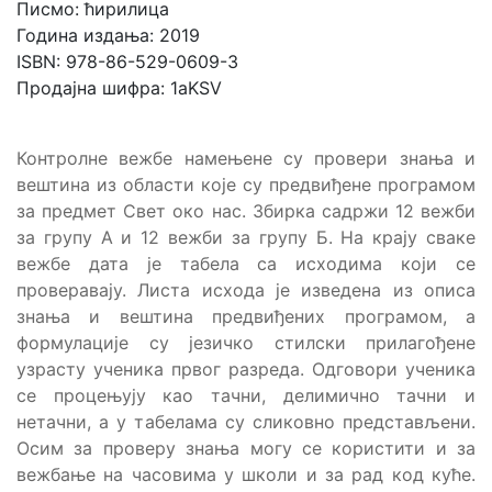
Писмо: ћирилица
Година издања: 2019
ISBN: 978-86-529-0609-3
Продајна шифра: 1aKSV
Контролне вежбе намењене су провери знања и
вештина из области које су предвиђене програмом
за предмет Свет око нас. Збирка садржи 12 вежби
за групу А и 12 вежби за групу Б. На крају сваке
вежбе дата је табела са исходима који се
проверавају. Листа исхода је изведена из описа
знања и вештина предвиђених програмом, а
формулације су језичко стилски прилагођене
узрасту ученика првог разреда. Одговори ученика
се процењују као тачни, делимично тачни и
нетачни, а у табелама су сликовно представљени.
Осим за проверу знања могу се користити и за
вежбање на часовима у школи и за рад код куће.