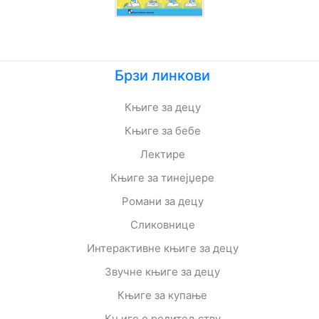
Брзи линкови
Књиге за децу
Књиге за бебе
Лектире
Књиге за тинејџере
Романи за децу
Сликовнице
Интерактивне књиге за децу
Звучне књиге за децу
Књиге за купање
Књиге о родитељству