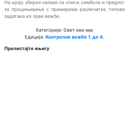
На крају збирке налазе се описи симбола и предлог
за процењивање с примерима различитих типова
задатака из прве вежбе.
Категорије:
Свет око нас
Едиција:
Контролне вежбе 1. до 4.
Прелистајте књигу