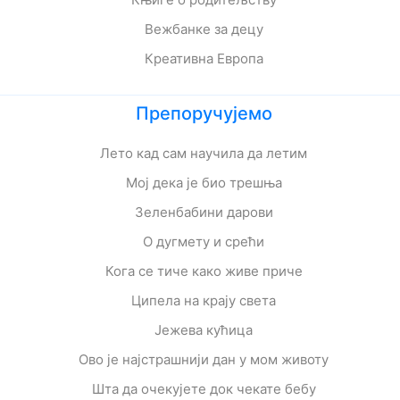
Вежбанке за децу
Креативна Европа
Препоручујемо
Лето кад сам научила да летим
Мој дека је био трешња
Зеленбабини дарови
О дугмету и срећи
Кога се тиче како живе приче
Ципела на крају света
Јежева кућица
Ово је најстрашнији дан у мом животу
Шта да очекујете док чекате бебу