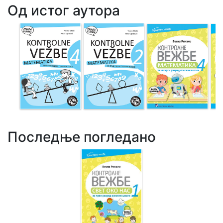
Од истог аутора
Последње погледано