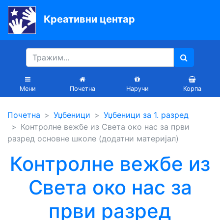
Креативни центар
Почетна
Књиге
Уџбеници
Мени
Почетна
Наручи
Корпа
За
Почетна
Уџбеници
Уџбеници за 1. разред
вртиће
Контролне вежбе из Света око нас за први
Лектира
разред основне школе (додатни материјал)
Контролне вежбе из
Акције
Блог
Света око нас за
први разред
Latinica