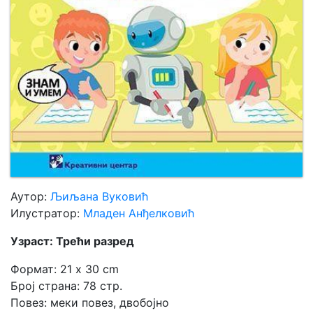
Аутор:
Љиљана Вуковић
Илустратор:
Младен Анђелковић
Узраст: Трећи разред
Формат: 21 x 30 cm
Број страна: 78 стр.
Повез: меки повез, двобојно