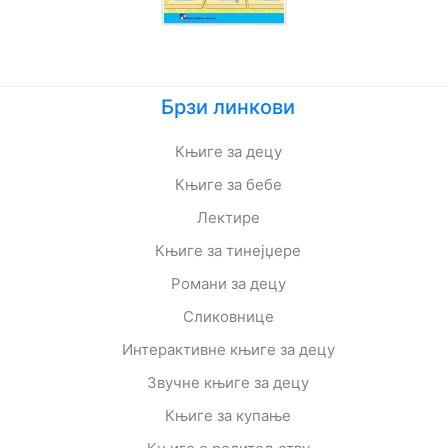
Брзи линкови
Књиге за децу
Књиге за бебе
Лектире
Књиге за тинејџере
Романи за децу
Сликовнице
Интерактивне књиге за децу
Звучне књиге за децу
Књиге за купање