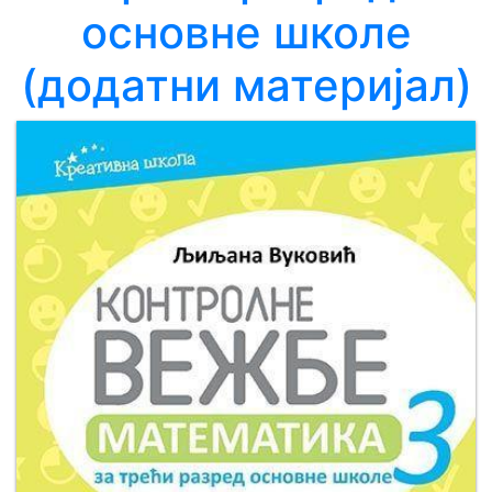
основне школе
Мој
(додатни материјал)
налог