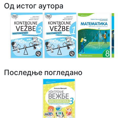
Од истог аутора
Последње погледано