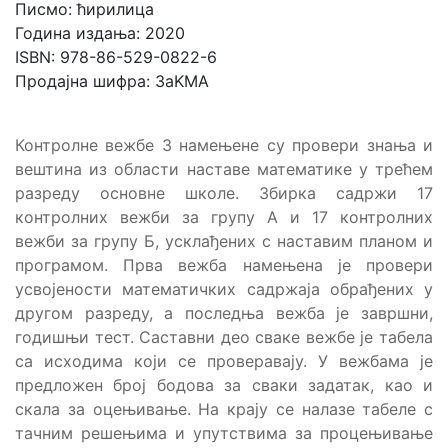
Писмо: ћирилица
Година издања: 2020
ISBN: 978-86-529-0822-6
Продајна шифра: 3aKMA
Контролне вежбе 3 намењене су провери знања и
вештина из области наставе математике у трећем
разреду основне школе. Збирка садржи 17
контролних вежби за групу А и 17 контролних
вежби за групу Б, усклађених с наставим планом и
програмом. Прва вежба намењена је провери
усвојености математичких садржаја обрађених у
другом разреду, а последња вежба је завршни,
годишњи тест. Саставни део сваке вежбе је табела
са исходима који се проверавају. У вежбама је
предложен број бодова за сваки задатак, као и
скала за оцењивање. На крају се налазе табеле с
тачним решењима и упутствима за процењивање