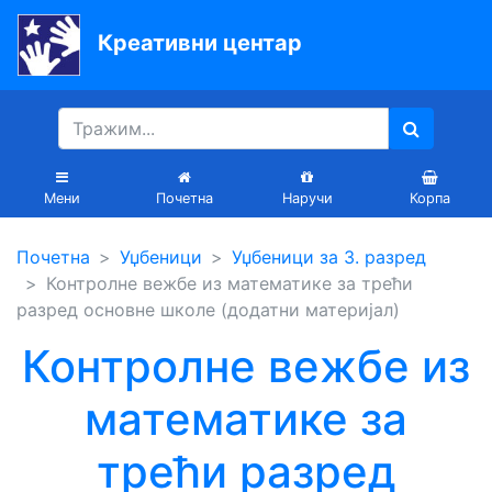
Креативни центар
Почетна
Књиге
Уџбеници
Мени
Почетна
Наручи
Корпа
За
Почетна
Уџбеници
Уџбеници за 3. разред
вртиће
Контролне вежбе из математике за трећи
Лектира
разред основне школе (додатни материјал)
Контролне вежбе из
Акције
Блог
математике за
трећи разред
Latinica