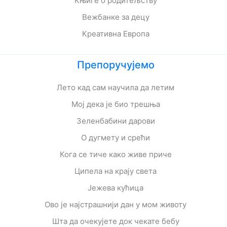
Књиге о родитељству
Вежбанке за децу
Креативна Европа
Препоручујемо
Лето кад сам научила да летим
Мој дека је био трешња
Зеленбабини дарови
О дугмету и срећи
Кога се тиче како живе приче
Ципела на крају света
Јежева кућица
Ово је најстрашнији дан у мом животу
Шта да очекујете док чекате бебу