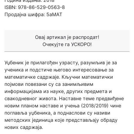
Година издања: 2018
ISBN: 978-86-529-0563-8
Продајна шифра: 5aMAT
Овај артикал је распродат!
Очекујте га УСКОРО!
Уџбеник је прилагођен узрасту, разумљив је за
ученика и подстиче његово интересовање за
математичке садржаје. Кључни математички
појмови повезани су са занимљивим
информацијама из науке, других предмета и
свакодневног живота. Наставне теме предвиђене
новим планом наставе и учења (2018/2019) чине
поглавља уџбеника, а поднаслови су називи
методских јединица које представљају обраду
нових садржаја.