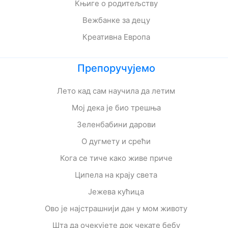
Књиге о родитељству
Вежбанке за децу
Креативна Европа
Препоручујемо
Лето кад сам научила да летим
Мој дека је био трешња
Зеленбабини дарови
О дугмету и срећи
Кога се тиче како живе приче
Ципела на крају света
Јежева кућица
Ово је најстрашнији дан у мом животу
Шта да очекујете док чекате бебу