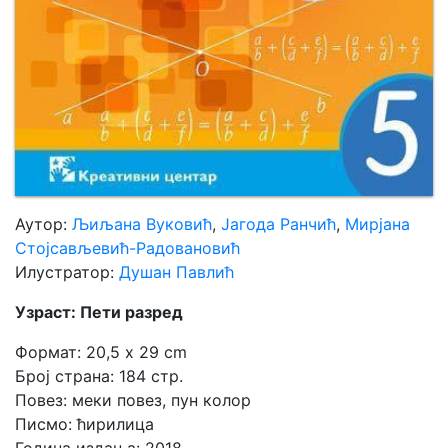
Аутор:
Љиљана Вуковић
,
Јагода Ранчић
,
Мирјана
Стојсављевић-Радовановић
Илустратор:
Душан Павлић
Узраст: Пети разред
Формат: 20,5 x 29 cm
Број страна: 184 стр.
Повез: меки повез, пун колор
Писмо: ћирилица