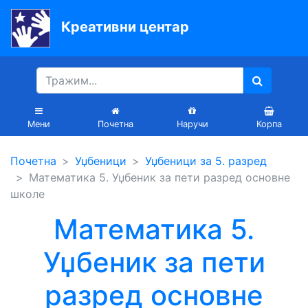
Креативни центар
Почетна
Књиге
Уџбеници
Мени
Почетна
Наручи
Корпа
За
Почетна
Уџбеници
Уџбеници за 5. разред
вртиће
Математика 5. Уџбеник за пети разред основне
Лектира
школе
Акције
Математика 5.
Блог
Уџбеник за пети
разред основне
Latinica