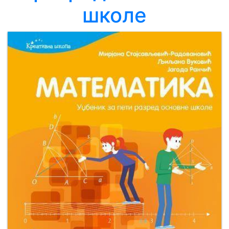
школе
Мој
налог