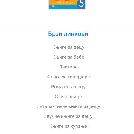
Брзи линкови
Књиге за децу
Књиге за бебе
Лектире
Књиге за тинејџере
Романи за децу
Сликовнице
Интерактивне књиге за децу
Звучне књиге за децу
Књиге за купање