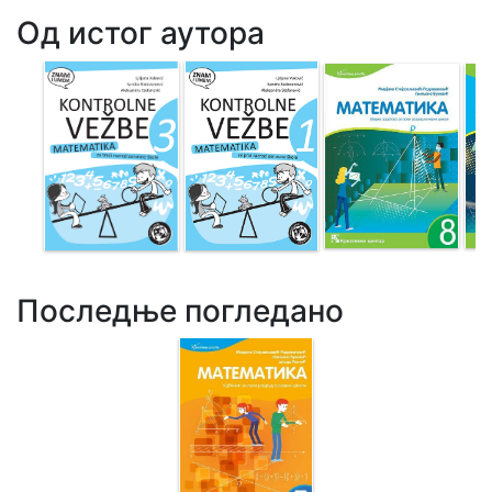
Од истог аутора
Последње погледано