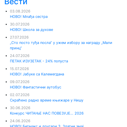
Вести
03.08.2026
НОВО! Млађа сестра
30.07.2026
НОВО! Школа за духове
27.07.2026
„Сто посто туђа посла“ у ужем избору за награду „Мали
принц“
24.07.2026
ПЕТАК ИЗУЗЕТАК - 24% попуста
15.07.2026
НОВО! Јабуке са Калемегдана
09.07.2026
НОВО! Фантастични аутобус
02.07.2026
Скраћено радно време књижаре у Нишу
30.06.2026
Конкурс ЧИТАЊЕ НАС ПОВЕЗУЈЕ… 2026
24.06.2026
НОВО! Битмакс и другари 3. Златни змај