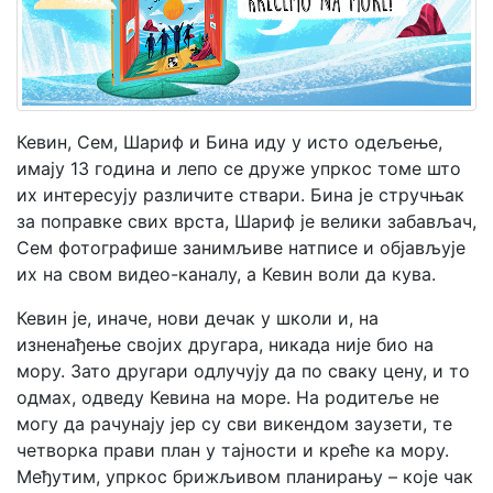
Мој
налог
Кевин, Сем, Шариф и Бина иду у исто одељење,
имају 13 година и лепо се друже упркос томе што
их интересују различите ствари. Бина је стручњак
за поправке свих врста, Шариф је велики забављач,
Сем фотографише занимљиве натписе и објављује
их на свом видео-каналу, а Кевин воли да кува.
Кевин је, иначе, нови дечак у школи и, на
изненађење својих другара, никада није био на
мору. Зато другари одлучују да по сваку цену, и то
одмах, одведу Кевина на море. На родитеље не
могу да рачунају јер су сви викендом заузети, те
четворка прави план у тајности и креће ка мору.
Међутим, упркос брижљивом планирању – које чак