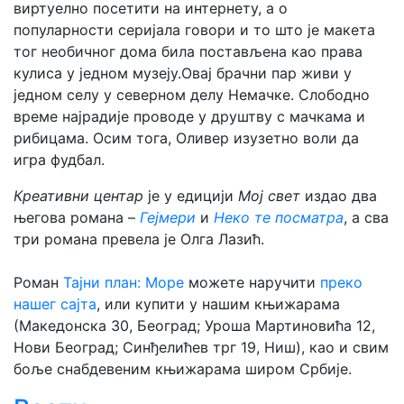
виртуелно посетити на интернету, а о
популарности серијала говори и то што је макета
тог необичног дома била постављена као права
кулиса у једном музеју.Овај брачни пар живи у
једном селу у северном делу Немачке. Слободно
време најрадије проводе у друштву с мачкама и
рибицама. Осим тога, Оливер изузетно воли да
игра фудбал.
Креативни центар
је у едицији
Мој свет
издао два
његова романа –
Гејмери
и
Неко те посматра
, а сва
три романа превела је Олга Лазић.
Роман
Тајни план: Море
можете наручити
преко
нашег сајта
, или купити у нашим књижарама
(Македонска 30, Београд; Уроша Мартиновића 12,
Нови Београд; Синђелићев трг 19, Ниш), као и свим
боље снабдевеним књижарама широм Србије.