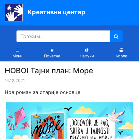
Креативни центар
Почетна
Књиге
Уџбеници
Мени
Почетна
Наручи
Корпа
За
НОВО! Тајни план: Море
вртиће
14.12.2021
Лектира
Нов роман за старије основце!
Акције
Блог
Latinica