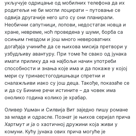
укључује одрицање од мобилних телефона да их
родитељи не би могли лоцирати – путовање се
одвија другачије него што су они планирали.
Необични сапутници, лопови, недостатак новца и
хране, невреме, ноћ проведена у шуми, борба са
осињим гнездом и још много невероватних
догађаја учиниће да се њихова мисија претвори у
узбудљиву авантуру. При томе ће свако од јунака
имати прилику да на најбољи начин употреби
способности и знања које има и да покаже у којој
мери су тринаестогодишњаци спретни и
сналажљиви иако су још деца. Такође, показаће се
и да су Бинине речи истините – да човек има
онолико година колико је храбар.
Оливер Ушман и Силвија Вит заједно пишу романе
за младе и одрасле. Познат је њихов серијал прича
Хартмут и ја
о хаотичној дружини која живи у
комуни. Кућу јунака ових прича могуће је