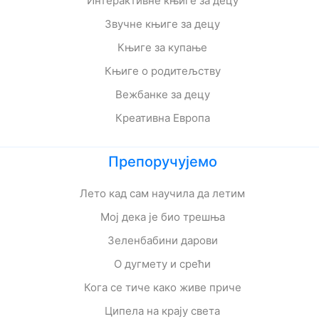
Интерактивне књиге за децу
Звучне књиге за децу
Књиге за купање
Књиге о родитељству
Вежбанке за децу
Креативна Европа
Препоручујемо
Лето кад сам научила да летим
Мој дека је био трешња
Зеленбабини дарови
О дугмету и срећи
Кога се тиче како живе приче
Ципела на крају света