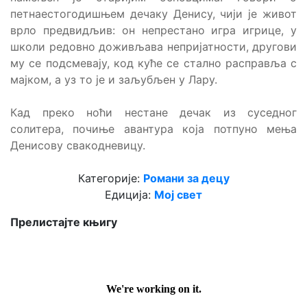
петнаестогодишњем дечаку Денису, чији је живот
врло предвидљив: он непрестано игра игрице, у
школи редовно доживљава непријатности, другови
му се подсмевају, код куће се стално расправља с
мајком, а уз то је и заљубљен у Лару.
Кад преко ноћи нестане дечак из суседног
солитера, почиње авантура која потпуно мења
Денисову свакодневицу.
Категорије:
Романи за децу
Едиција:
Мој свет
Прелистајте књигу