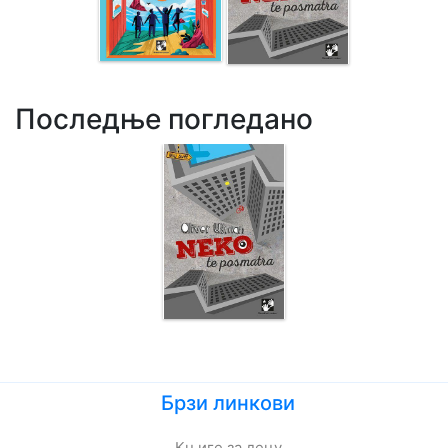
Последње погледано
Брзи линкови
Књиге за децу