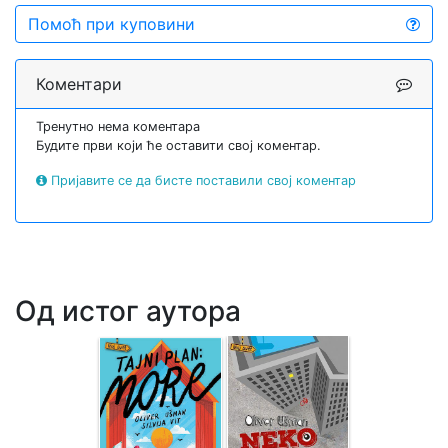
Помоћ при куповини
Коментари
Тренутно нема коментара
Будите први који ће оставити свој коментар.
Пријавите се да бисте поставили свој коментар
Од истог аутора