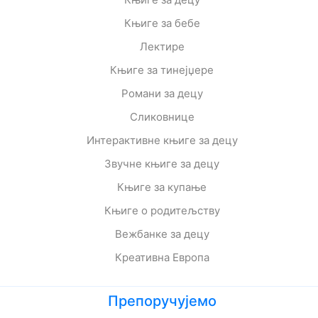
Књиге за бебе
Лектире
Књиге за тинејџере
Романи за децу
Сликовнице
Интерактивне књиге за децу
Звучне књиге за децу
Књиге за купање
Књиге о родитељству
Вежбанке за децу
Креативна Европа
Препоручујемо