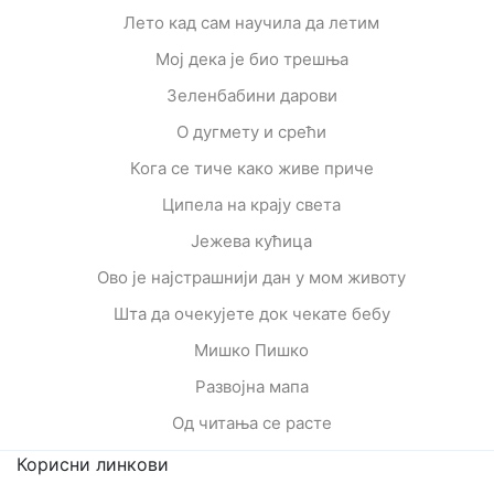
Лето кад сам научила да летим
Мој дека је био трешња
Зеленбабини дарови
О дугмету и срећи
Кога се тиче како живе приче
Ципела на крају света
Јежева кућица
Ово је најстрашнији дан у мом животу
Шта да очекујете док чекате бебу
Мишко Пишко
Развојна мапа
Од читања се расте
Корисни линкови