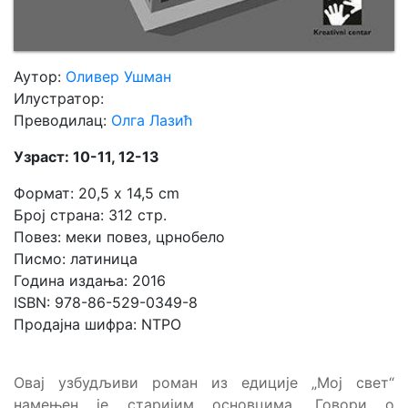
Аутор:
Оливер Ушман
Илустратор:
Преводилац:
Олга Лазић
Узраст: 10-11, 12-13
Формат: 20,5 x 14,5 cm
Број страна: 312 стр.
Повез: меки повез, црнобело
Писмо: латиница
Година издања: 2016
ISBN: 978-86-529-0349-8
Продајна шифра: NTPO
Овај узбудљиви роман из едиције „Мој свет“
намењен је старијим основцима. Говори о