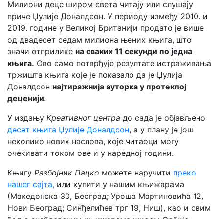
Милиони деце широм света читају или слушају
приче Џулије Доналдсон. У периоду између 2010. и
2019. године у Великој Британији продато је више
од двадесет седам милиона њених књига, што
значи отприлике
на сваких 11 секунди по једна
књига.
Ово само потврђује резултате истраживања
тржишта књига које је показало да је Џулија
Доналдсон
најтиражнија ауторка у протеклој
деценији
.
У издању
Креативног центра
до сада је објављено
десет књига Џулије Доналдсон
, а у плану је још
неколико нових наслова, које читаоци могу
очекивати током ове и у наредној години.
Књигу
Разбојник Пацко
можете наручити
преко
нашег сајта,
или купити у нашим књижарама
(Македонска 30, Београд; Уроша Мартиновића 12,
Нови Београд; Синђелићев трг 19, Ниш), као и свим