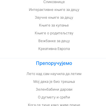
Сликовнице
Интерактивне књиге за децу
Звучне књиге за децу
Књиге за купање
Књиге о родитељству
Вежбанке за децу
Креативна Европа
Препоручујемо
Лето кад сам научила да летим
Мој дека је био трешња
Зеленбабини дарови
О дугмету и срећи
Кога се тиче како живе приче