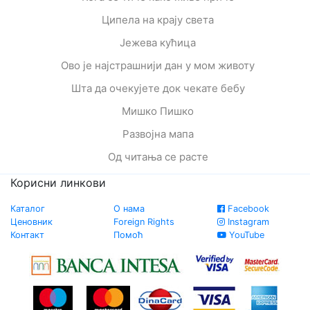
Ципела на крају света
Јежева кућица
Ово је најстрашнији дан у мом животу
Шта да очекујете док чекате бебу
Мишко Пишко
Развојна мапа
Од читања се расте
Корисни линкови
Каталог
О нама
Facebook
Ценовник
Foreign Rights
Instagram
Контакт
Помоћ
YouTube