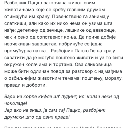
Разбојник Пацко загорчава живот свим
животињама које се крећу главним друмом
отимајући им храну. Првенствено га занимају
слаткиши, али како их нико нема он узима шта
нађе: детелину од зечице, лешнике од веверице,
чак и сено од сопственог коња. Да прича добије
неочекиван завршетак, побринуће се једна
промућурна патка… Разбојник Пацко ће на крају
схватити да је могуће поштено живети и уз то бити
окружен колачима и тортама. Ова сликовница
може бити одличан повод за разговор с најмађима
о озбиљнијим животним темама: поштењу, моралу,
правди и доброти.
Вади из корпе кифле ил' пудинг, ил' колач неки од
чоколаде!
Јер ако не знаш, ја сам тај Пацко, разбојник
друмски што од свих краде!