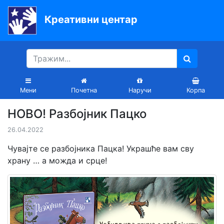
Креативни центар
Почетна
Књиге
Уџбеници
Мени
Почетна
Наручи
Корпа
За
НОВО! Разбојник Пацко
вртиће
26.04.2022
Лектира
Чувајте се разбојника Пацка! Украшће вам сву
Акције
храну … а можда и срце!
Блог
Latinica