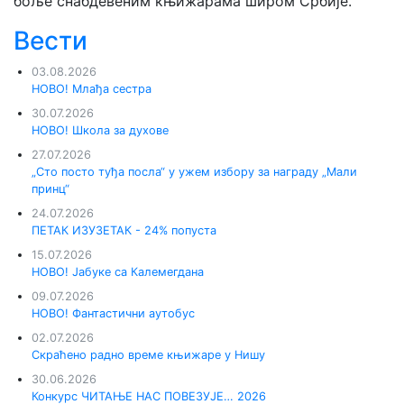
боље снабдевеним књижарама широм Србије.
Вести
03.08.2026
НОВО! Млађа сестра
30.07.2026
НОВО! Школа за духове
27.07.2026
„Сто посто туђа посла“ у ужем избору за награду „Мали
принц“
24.07.2026
ПЕТАК ИЗУЗЕТАК - 24% попуста
15.07.2026
НОВО! Јабуке са Калемегдана
09.07.2026
НОВО! Фантастични аутобус
02.07.2026
Скраћено радно време књижаре у Нишу
30.06.2026
Конкурс ЧИТАЊЕ НАС ПОВЕЗУЈЕ… 2026