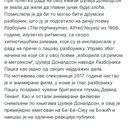
Пре почетка рада на овој књизи Џулија Доналдсон
је знала да жели да главни јунак буде
злоћа.
Помислила је да би то могао бити друмски
разбојник, што ју је подсетило на дечју поему
Разбојник
(
The Highwayman
, Alfred Noyes) из 1906.
године, изузетно ритмичну, са скоро
хипнотишућим римама, које су је инспирисале у
раду на причи о пацову разбојнику. Управо због
начина на који се у овој поеми „изборила са римом
и метриком“, Џулија Доналдсон наводи
Разбојника
Пацка
као једно од својих најдражих дела.
По мотивима ове сликовнице 2017. године настао
је и анимирани филм, у коме је глас разбојнику
Пацку позајмио чувени британски глумац Дејвид
Тенант. Као и остали анимирани филмови
снимљени по књигама Џулије Доналдсон, и овaj је
премијерно емитован на Би-Би-Сију на Божић и
наишао је на одличне реакције публике.