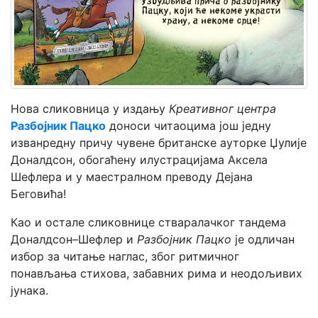
Мој
налог
Нова сликовница у издању
Креативног центра
Разбојник Пацко
доноси читаоцима још једну
изванредну причу чувене британске ауторке Џулије
Доналдсон, обогаћену илустрацијама Аксела
Шефлера и у маестралном преводу Дејана
Беговића!
Као и остале сликовнице стваралачког тандема
Доналдсон–Шефлер и
Разбојник Пацко
је одличан
избор за читање наглас, због ритмичног
понављања стихова, забавних рима и неодољивих
јунака.