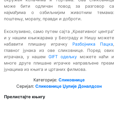
може бити одличан повод за разговор са
најмађима о озбиљнијим животним темама:
поштењу, моралу, правди и доброти.
Ексклузивно, само путем сајта „Креативног центра“
и у нашим књижарама у Београду и Нишу можете
набавити плишану играчку
Разбојника Пацка
,
главног јунака из ове сликовнице. Поред ових
играчака, у нашем
GIFT одељку
можете наћи и
многе друге плишане играчке направљене преам
јунацима из књига и цртаних филмова.
Категорије:
Сликовнице
Серијал:
Сликовнице Џулије Доналдсон
Прелистајте књигу