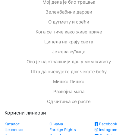
Мој дека је био трешња
Зеленбабини дарови
О дугмету и срећи
Кога се тиче како живе приче
Ципела на крају света
Јежева кућица
Ово је најстрашнији дан у мом животу
Шта да очекујете док чекате бебу
Мишко Пишко
Развојна мапа
Од читања се расте
Корисни линкови
Каталог
О нама
Facebook
Ценовник
Foreign Rights
Instagram