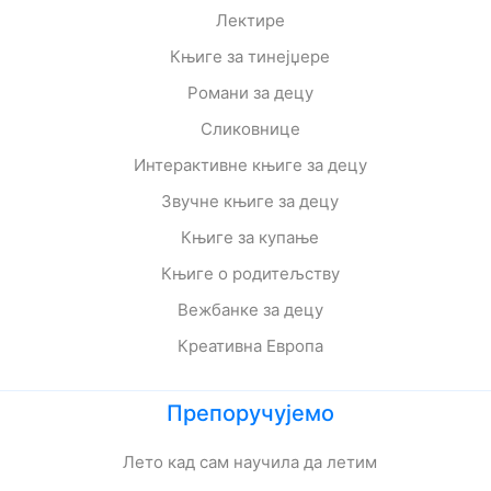
Лектире
Књиге за тинејџере
Романи за децу
Сликовнице
Интерактивне књиге за децу
Звучне књиге за децу
Књиге за купање
Књиге о родитељству
Вежбанке за децу
Креативна Европа
Препоручујемо
Лето кад сам научила да летим