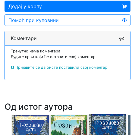
Додај у корпу
Помоћ при куповини
Коментари
Тренутно нема коментара
Будите први који ће оставити свој коментар.
Пријавите се да бисте поставили свој коментар
Од истог аутора