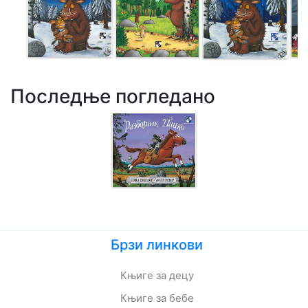
Последње погледано
Брзи линкови
Књиге за децу
Књиге за бебе