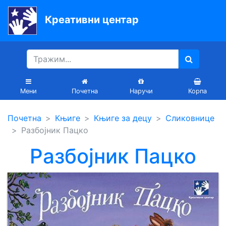
Креативни центар
Почетна
Књиге
Уџбеници
Мени
Почетна
Наручи
Корпа
За
Почетна
Књиге
Књиге за децу
Сликовнице
вртиће
Разбојник Пацко
Лектира
Разбојник Пацко
Акције
Блог
Latinica