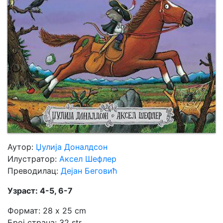
Мој
налог
Аутор:
Џулија Доналдсон
Илустратор:
Аксел Шефлер
Преводилац:
Дејан Беговић
Узраст: 4-5, 6-7
Формат: 28 x 25 cm
Број страна: 32 str.