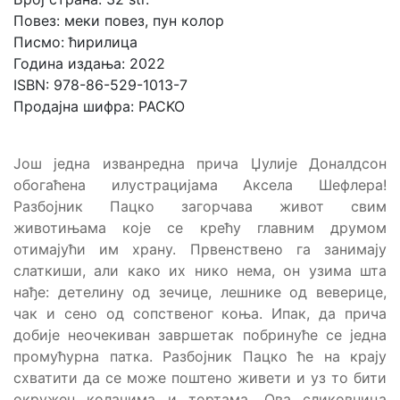
Повез: меки повез, пун колор
Писмо: ћирилица
Година издања: 2022
ISBN: 978-86-529-1013-7
Продајна шифра: PACKO
Још једна изванредна прича Џулије Доналдсон
обогаћена илустрацијама Аксела Шефлера!
Разбојник Пацко загорчава живот свим
животињама које се крећу главним друмом
отимајући им храну. Првенствено га занимају
слаткиши, али како их нико нема, он узима шта
нађе: детелину од зечице, лешнике од веверице,
чак и сено од сопственог коња. Ипак, да прича
добије неочекиван завршетак побринуће се једна
промућурна патка. Разбојник Пацко ће на крају
схватити да се може поштено живети и уз то бити
окружен колачима и тортама. Ова сликовница