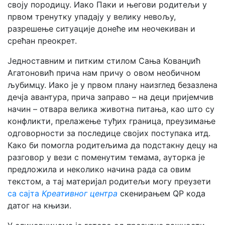
своју породицу. Иако Паки и његови родитељи у
првом тренутку упадају у велику невољу,
разрешење ситуације донеће им неочекиван и
срећан преокрет.
Једноставним и питким стилом Сања Кованџић
Агатоновић прича нам причу о овом необичном
љубимцу. Иако је у првом плану наизглед безазлена
дечја авантура, прича заправо – на деци пријемчив
начин – отвара велика животна питања, као што су
конфликти, прелажење туђих граница, преузимање
одговорности за последице својих поступака итд.
Како би помогла родитељима да подстакну децу на
разговор у вези с поменутим темама, ауторка је
предложила и неколико начина рада са овим
текстом, а тај материјал родитељи могу преузети
са сајта
Креативног центра
скенирањем QР кода
датог на књизи.