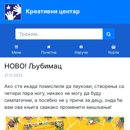
Креативни центар
Почетна
Књиге
Уџбеници
Мени
Почетна
Наручи
Корпа
За
НОВО! Љубимац
вртиће
21.11.2022
Лектира
Ако сте икада помислили да паукови, створења са
Акције
четири пара ногу, никако не могу да буду
симпатични, а посебно не у причи за децу, онда ће
Блог
вам ова књига свакако променити мишљење!
Latinica