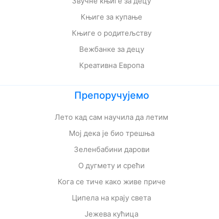
Звучне књиге за децу
Књиге за купање
Књиге о родитељству
Вежбанке за децу
Креативна Европа
Препоручујемо
Лето кад сам научила да летим
Мој дека је био трешња
Зеленбабини дарови
О дугмету и срећи
Кога се тиче како живе приче
Ципела на крају света
Јежева кућица