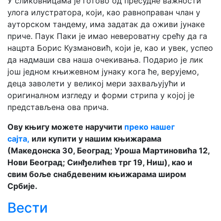
У сликовницама је готово од пресудне важности
улога илустратора, који, као равноправан члан у
ауторском тандему, има задатак да оживи јунаке
приче. Паук Паки је имао невероватну срећу да га
нацрта Борис Кузмановић, који је, као и увек, успео
да надмаши сва наша очекивања. Подарио је лик
још једном књижевном јунаку кога ће, верујемо,
деца заволети у великој мери захваљујући и
оригиналном изгледу и форми стрипа у којој је
представљена ова прича.
Ову књигу можете наручити
преко нашег
сајта,
или купити у нашим књижарама
(Македонска 30, Београд; Уроша Мартиновића 12,
Нови Београд; Синђелићев трг 19, Ниш), као и
свим боље снабдевеним књижарама широм
Србије.
Вести