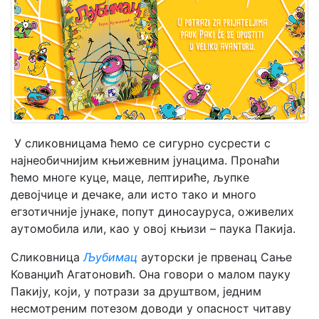
Мој
налог
У сликовницама ћемо се сигурно сусрести с
најнеобичнијим књижевним јунацима. Пронаћи
ћемо многе куце, маце, лептириће, љупке
девојчице и дечаке, али исто тако и много
егзотичније јунаке, попут диносауруса, оживелих
аутомобила или, као у овој књизи – паука Пакија.
Сликовница
Љубимац
ауторски је првенац Сање
Кованџић Агатоновић. Она говори о малом пауку
Пакију, који, у потрази за друштвом, једним
несмотреним потезом доводи у опасност читаву