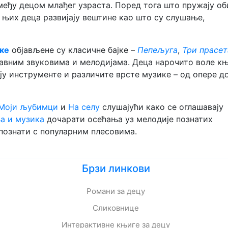
међу децом млађег узраста. Поред тога што пружају о
з њих деца развијају вештине као што су слушање,
јке
објављене су класичне бајке –
Пепељуга
,
Три прасет
авним звуковима и мелодијама. Деца нарочито воле к
нају инструменте и различите врсте музике – од опере д
Моји љубимци
и
На селу
слушајући како се оглашавају
а и музика
дочарати осећања уз мелодије познатих
познати с популарним плесовима.
Брзи линкови
Романи за децу
Сликовнице
Интерактивне књиге за децу