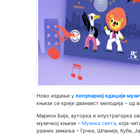
Мој
налог
Ново издање у
популарној едицији музи
књизи се крије дванаест мелодија – од в
Марион Бије, ауторка и илустраторка ове
музичкој књизи –
Музика света
, која чи
разних земаља – Грчке, Шпаније, Кубе, Ја