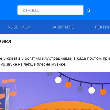
УЏБЕНИЦИ
ЗА ВРТИЋЕ
ЛЕКТИ
зика
ће уживати у богатим илустрацијама, а када прстом пр
уз звуке најлепше плесне музике.