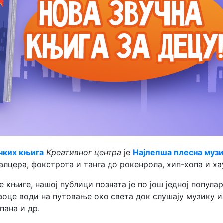
чких књига
Креативног центра
је
Најлепша плесна муз
алцера, фокстрота и танга до рокенрола, хип-хопа и ха
 књиге, нашој публици позната је по још једној популар
таоце води на путовање око света док слушају музику и
пана и др.