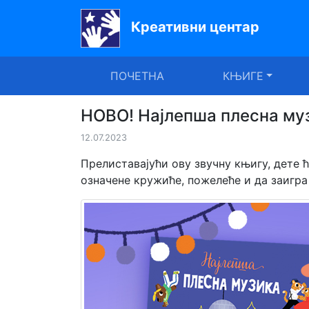
Креативни центар
Почетна
ПОЧЕТНА
КЊИГЕ
Књиге
Уџбеници
НОВО! Најлепша плесна му
12.07.2023
За
вртиће
Прелиставајући ову звучну књигу, дете 
означене кружиће, пожелеће и да заигра 
Лектира
Акције
Блог
Latinica