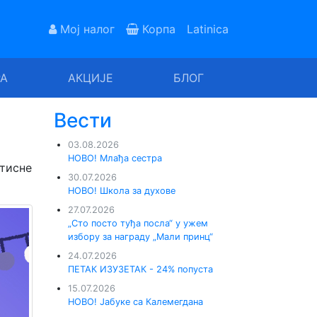
Мој налог
Корпа
Latinica
РА
АКЦИЈЕ
БЛОГ
Вести
03.08.2026
НОВО! Млађа сестра
итисне
30.07.2026
НОВО! Школа за духове
27.07.2026
„Сто посто туђа посла“ у ужем
избору за награду „Мали принц“
24.07.2026
ПЕТАК ИЗУЗЕТАК - 24% попуста
15.07.2026
НОВО! Јабуке са Калемегдана