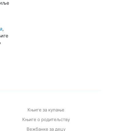
биље
а
,
њиге
о
Књиге за купање
Књиге о родитељству
Вежбанке за децу