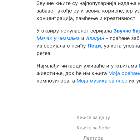
Звучне књиге су најпопуларнија издања 
забаве такође су и веома корисне, јер у
концентрација, памћење и креативност.
У оквиру популарног серијала
Звучне ба
Мачак у чизмама
и
Аладин
– праћене заб
из серијала о псићу
Пеци
, уз кога упоз
регеа.
Најмлађи читаоци уживаће и у књигама
животиње, док ће им књига
Моја осећањ
композитора, а
Моја музика за плес
их у
Књиге за децу
Књиге за бебе
Лектире