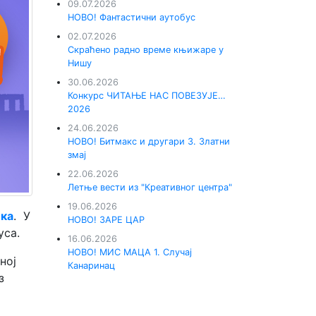
09.07.2026
НОВО! Фантастични аутобус
02.07.2026
Скраћено радно време књижаре у
Нишу
30.06.2026
Конкурс ЧИТАЊЕ НАС ПОВЕЗУЈЕ…
2026
24.06.2026
НОВО! Битмакс и другари 3. Златни
змај
22.06.2026
Летње вести из "Креативног центра"
19.06.2026
ика
. У
НОВО! ЗАРЕ ЦАР
уса.
16.06.2026
НОВО! МИС МАЦА 1. Случај
ној
Канаринац
з