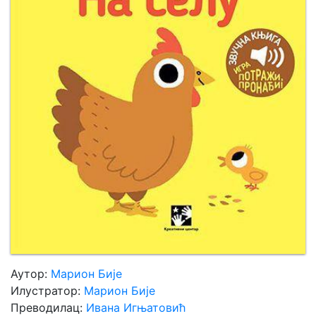
Мој
налог
Аутор:
Марион Бије
Илустратор:
Марион Бије
Преводилац:
Ивана Игњатовић