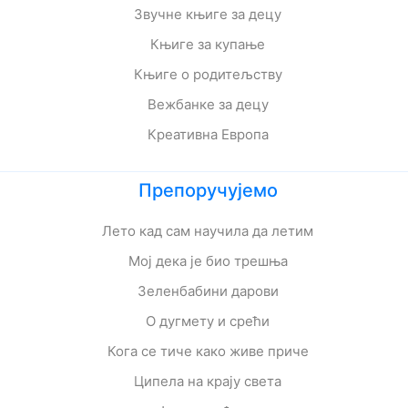
Звучне књиге за децу
Књиге за купање
Књиге о родитељству
Вежбанке за децу
Креативна Европа
Препоручујемо
Лето кад сам научила да летим
Мој дека је био трешња
Зеленбабини дарови
О дугмету и срећи
Кога се тиче како живе приче
Ципела на крају света