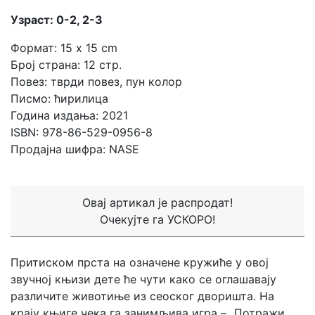
Узраст: 0-2, 2-3
Формат: 15 x 15 cm
Број страна: 12 стр.
Повез: тврди повез, пун колор
Писмо: ћирилица
Година издања: 2021
ISBN: 978-86-529-0956-8
Продајна шифра: NASE
Овај артикал је распродат!
Очекујте га УСКОРО!
Притиском прста на означене кружиће у овој
звучној књизи дете ће чути како се оглашавају
различите животиње из сеоског дворишта. На
крају књиге чека га занимљива игра – „Потражи,