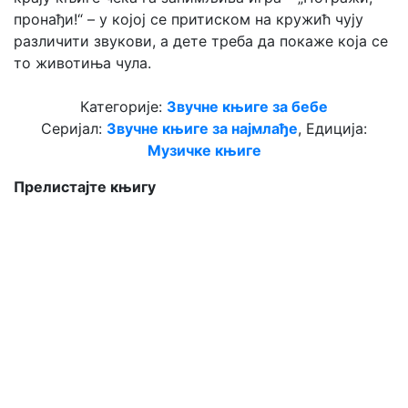
пронађи!“ – у којој се притиском на кружић чују
различити звукови, а дете треба да покаже која се
то животиња чула.
Категорије:
Звучне књиге за бебе
Серијал:
Звучне књиге за најмлађе
, Едиција:
Музичке књиге
Прелистајте књигу