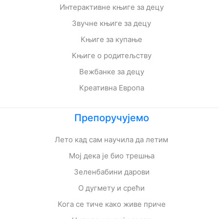
Интерактивне књиге за децу
Звучне књиге за децу
Књиге за купање
Књиге о родитељству
Вежбанке за децу
Креативна Европа
Препоручујемо
Лето кад сам научила да летим
Мој дека је био трешња
Зеленбабини дарови
О дугмету и срећи
Кога се тиче како живе приче