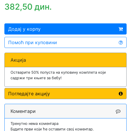
382,50 дин.
Додај у корпу
Помоћ при куповини
Акција
Остварите 50% попуста на куповину комплета који
садржи три књиге за бебу!
Погледајте акцију
Коментари
Тренутно нема коментара
Будите први који ће оставити свој коментар.