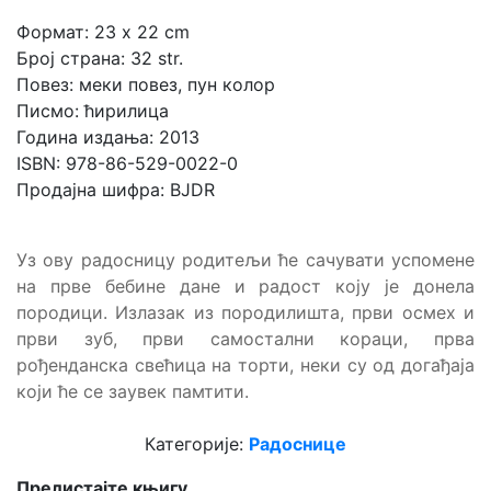
Формат: 23 x 22 cm
Број страна: 32 str.
Повез: меки повез, пун колор
Писмо: ћирилица
Година издања: 2013
ISBN: 978-86-529-0022-0
Продајна шифра: BJDR
Уз ову радосницу родитељи ће сачувати успомене
на прве бебине дане и радост коју је донела
породици. Излазак из породилишта, први осмех и
први зуб, први самостални кораци, прва
рођенданска свећица на торти, неки су од догађаја
који ће се заувек памтити.
Категорије:
Радоснице
Прелистајте књигу