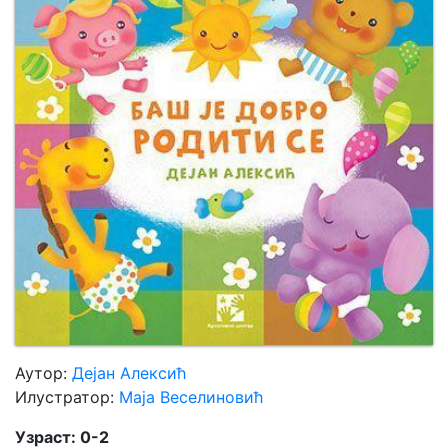
Мој
налог
Аутор:
Дејан Алексић
Илустратор:
Маја Веселиновић
Узраст: 0-2