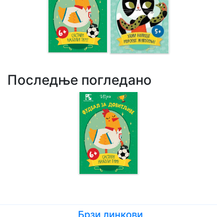
Последње погледано
Брзи линкови