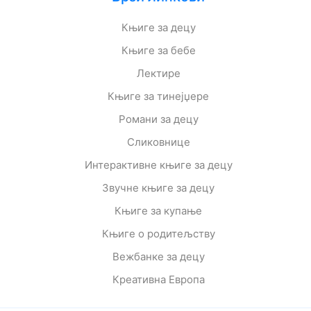
Књиге за децу
Књиге за бебе
Лектире
Књиге за тинејџере
Романи за децу
Сликовнице
Интерактивне књиге за децу
Звучне књиге за децу
Књиге за купање
Књиге о родитељству
Вежбанке за децу
Креативна Европа