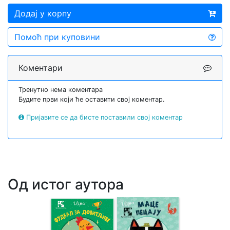
Додај у корпу
Помоћ при куповини
Коментари
Тренутно нема коментара
Будите први који ће оставити свој коментар.
Пријавите се да бисте поставили свој коментар
Од истог аутора