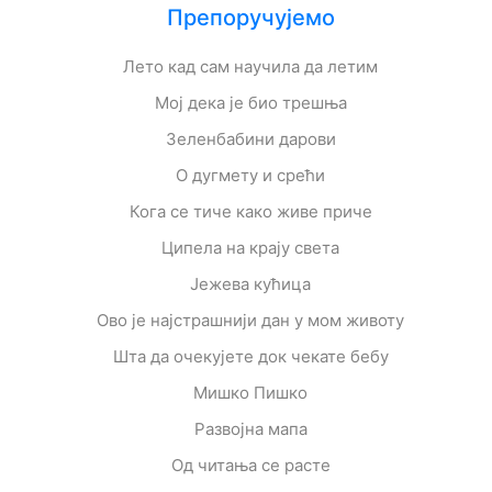
Препоручујемо
Лето кад сам научила да летим
Мој дека је био трешња
Зеленбабини дарови
О дугмету и срећи
Кога се тиче како живе приче
Ципела на крају света
Јежева кућица
Ово је најстрашнији дан у мом животу
Шта да очекујете док чекате бебу
Мишко Пишко
Развојна мапа
Од читања се расте