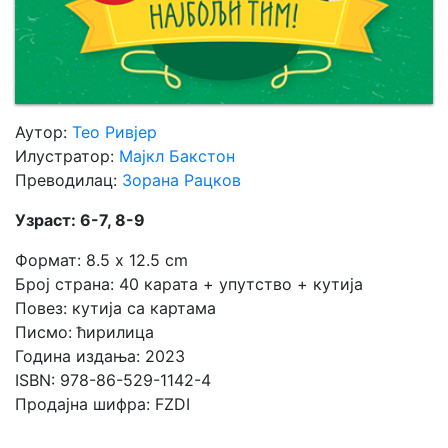
Аутор:
Тео Ривјер
Илустратор:
Мајкл Бакстон
Преводилац:
Зорана Рацков
Узраст: 6-7, 8-9
Формат: 8.5 x 12.5 cm
Број страна: 40 карата + упутство + кутија
Повез: кутија са картама
Писмо: ћирилица
Година издања: 2023
ISBN: 978-86-529-1142-4
Продајна шифра: FZDI