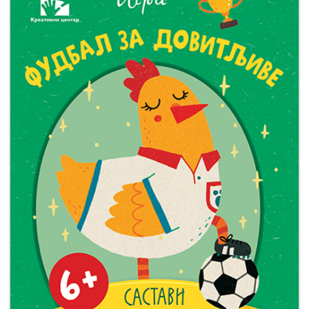
Мој
налог