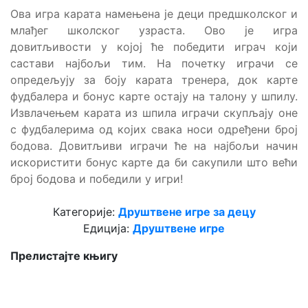
Ова игра карата намењена је деци предшколског и
млађег школског узраста. Ово је игра
довитљивости у којој ће победити играч који
састави најбољи тим. На почетку играчи се
опредељују за боју карата тренера, док карте
фудбалера и бонус карте остају на талону у шпилу.
Извлачењем карата из шпила играчи скупљају оне
с фудбалерима од којих свака носи одређени број
бодова. Довитљиви играчи ће на најбољи начин
искористити бонус карте да би сакупили што већи
број бодова и победили у игри!
Категорије:
Друштвене игре за децу
Едиција:
Друштвене игре
Прелистајте књигу