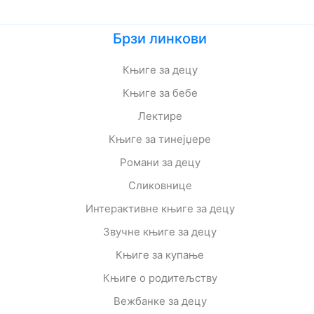
Брзи линкови
Књиге за децу
Књиге за бебе
Лектире
Књиге за тинејџере
Романи за децу
Сликовнице
Интерактивне књиге за децу
Звучне књиге за децу
Књиге за купање
Књиге о родитељству
Вежбанке за децу