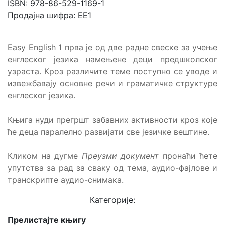
ISBN: 978-86-529-1169-1
Продајна шифра: EE1
Easy English 1 прва је од две радне свеске за учење
енглеског језика намењене деци предшколског
узраста. Кроз различите теме поступно се уводе и
извежбавају основне речи и граматичке структуре
енглеског језика.
Књига нуди прегршт забавних активности кроз које
ће деца паралелно развијати све језичке вештине.
Кликом на дугме
Преузми документ
пронаћи ћете
упутства за рад за сваку од тема, аудио-фајлове и
транскрипте аудио-снимака.
Категорије:
Прелистајте књигу