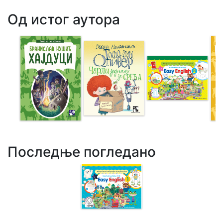
Од истог аутора
Последње погледано