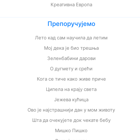
Креативна Европа
Препоручујемо
Лето кад сам научила да летим
Мој дека је био трешња
Зеленбабини дарови
О дугмету и срећи
Кога се тиче како живе приче
Ципела на крају света
Јежева кућица
Ово је најстрашнији дан у мом животу
Шта да очекујете док чекате бебу
Мишко Пишко