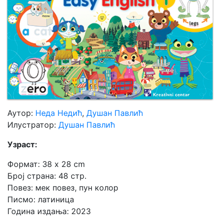
Мој
налог
Аутор:
Неда Недић
,
Душан Павлић
Илустратор:
Душан Павлић
Узраст:
Формат: 38 x 28 cm
Број страна: 48 стр.
Повез: мек повез, пун колор
Писмо: латиница
Година издања: 2023