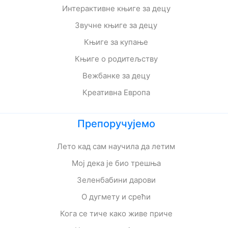
Интерактивне књиге за децу
Звучне књиге за децу
Књиге за купање
Књиге о родитељству
Вежбанке за децу
Креативна Европа
Препоручујемо
Лето кад сам научила да летим
Мој дека је био трешња
Зеленбабини дарови
О дугмету и срећи
Кога се тиче како живе приче