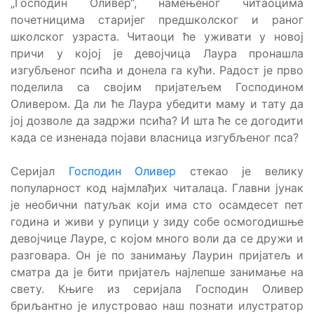
„Господин Оливер“, намењеног читаоцима
почетницима старијег предшколског и раног
школског узраста. Читаоци ће уживати у новој
причи у којој је девојчица Лаура пронашла
изгубљеног псића и донела га кући. Радост је прво
поделила са својим пријатељем Господином
Оливером. Да ли ће Лаура убедити маму и тату да
јој дозволе да задржи псића? И шта ће се догодити
када се изненада појави власница изгубљеног пса?
Серијал
Господин Оливер
стекао је велику
популарност код најмлађих читалаца. Главни јунак
је необични патуљак који има сто осамдесет пет
година и живи у рупици у зиду собе осмогодишње
девојчице Лауре, с којом много воли да се дружи и
разговара. Он је по занимању Лаурин пријатељ и
сматра да је бити пријатељ најлепше занимање на
свету. Књиге из серијала Господин Оливер
бриљантно је илустровао наш познати илустратор