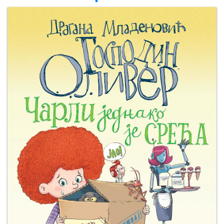
Мој
налог