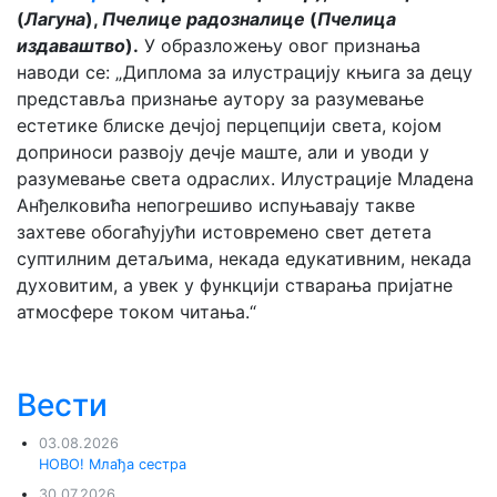
(
Лагуна
),
Пчелице радозналице
(
Пчелица
издаваштво
).
У образложењу овог признања
наводи се: „Диплома за илустрацију књига за децу
представља признање аутору за разумевање
естетике блиске дечјој перцепцији света, којом
доприноси развоју дечје маште, али и уводи у
разумевање света одраслих. Илустрације Младена
Анђелковића непогрешиво испуњавају такве
захтеве обогаћујући истовремено свет детета
суптилним детаљима, некада едукативним, некада
духовитим, а увек у функцији стварања пријатне
атмосфере током читања.“
Вести
03.08.2026
НОВО! Млађа сестра
30.07.2026