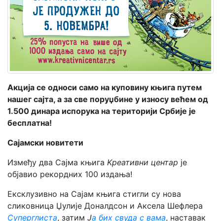
Мој
налог
Акција се односи само на куповину књига путем
нашег сајта, а за све поруџбине у износу већем од
1.500 динара испорука на територији Србије је
бесплатна!
Сајамски новитети
Између два Сајма књига
Kреативни центар
је
објавио рекордних 100 издања!
Ексклузивно на Сајам књига стигли су нова
сликовница Џулије Доналдсон и Аксела Шефлера
Суперглиста
, затим
Ј
а бих свуда с вама
, наставак