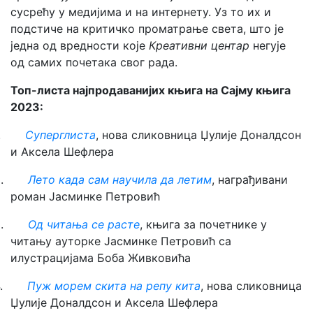
сусрећу у медијима и на интернету. Уз то их и
подстиче на критичко проматрање света, што је
једна од вредности које
Креативни центар
негује
од самих почетака свог рада.
Топ-листа
најпродаванијих књига на Сајму књига
2023:
1.
Суперглиста
, нова сликовница Џулије Доналдсон
и Аксела Шефлера
2.
Лето када сам научила да летим
, награђивани
роман Јасминке Петровић
3.
Од читања се расте
, књига за почетнике у
читању ауторке Јасминке Петровић са
илустрацијама Боба Живковића
4.
Пуж морем скита на репу кита
, нова сликовница
Џулије Доналдсон и Аксела Шефлера