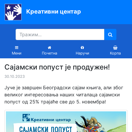
Креативни центар
Почетна
Књиге
Уџбеници
Мени
Почетна
Наручи
Корпа
За
Сајамски попуст је продужен!
вртиће
30.10.2023
Лектира
Јуче је завршен Београдски сајам књига, али због
Акције
великог интересовања наших читалаца сајамски
попуст од 25% трајаће све до 5. новембра!
Блог
Latinica