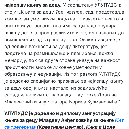
најлепшу књигу за децу.
У саопштењу УЛУПУДС-а
стоји: „Kњига за децу
Три, четири, сад!
представља
комплетан уметнички подухват – изузетно вешто и
богато илустрована, она има за циљ да окупира
пажњу детета кроз различите игре, од познатих до
осмишљених од стране аутора. Овакво издање је
од велике важности за дечју литературу, јер
подстиче на размишљање и планирање, вежба
меморију, док са друге стране указује на важност
присутности високе ликовне уметности у
образовању и едукацији. Из тог разлога УЛУПУДС
је доделио специјално признање за најлепшу књигу
за децу овој књизи насталој из задивљујуће
сарадње великих стваралаца – ауторке Драгане
Младеновић и илустратора Бориса Кузмановића.“
УЛУПУДС је доделио и диплому заилустрацију
књига за децу Младену Анђелковићу за књиге
Кит
са трегерима
(
Креативни центар
),
Кики и Цоле