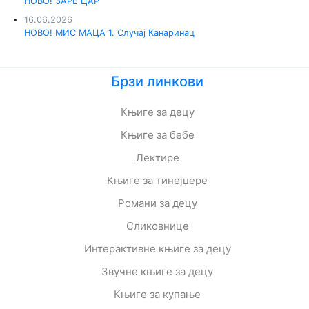
НОВО! ЗАРЕ ЦАР
16.06.2026
НОВО! МИС МАЦА 1. Случај Канаринац
Брзи линкови
Књиге за децу
Књиге за бебе
Лектире
Књиге за тинејџере
Романи за децу
Сликовнице
Интерактивне књиге за децу
Звучне књиге за децу
Књиге за купање