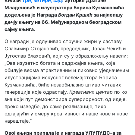
Књизи
Три, четири, сад!
ауторке Драгане
Младеновић и илустратора Бориса Кузмановића
додељена је Награда
Богдан Кршић
за најлепшу
дечју књигу на 66. Међународном београдском
сајму књига.
О награди је одлучивао стручни жири у саставу
Славимир Стојановић, председник, Јован Чекић и
Југослав Влаховић, који су у образложењу навели:
„Ова изузетно богата и садржајна књига, која
обилује веома атрактивним и ликовно уједначеним
илустрацијама искусног велемајстора Бориса
Кузмановића, биће незаобилазно штиво читавих
генерација које одрастају.
Креативни центар
по ко
зна који пут демонстрира супериорност, од идеје,
преко изведбе, до саме реализације, тихо
одгајајући у смеру креативности наше нове и нове
нараштаје.“
Овој књизи припала је и награда УЛУПУДС-а за