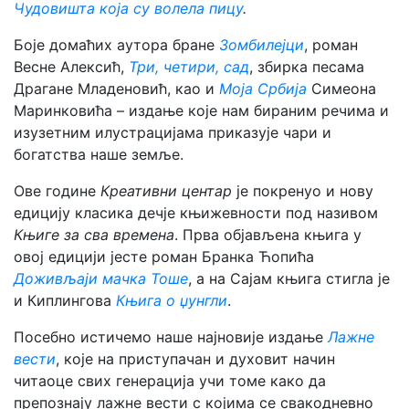
Чудовишта која су волела пицу
.
Боје домаћих аутора бране
Зомбилејци
, роман
Весне Алексић,
Три, четири, сад
, збирка песама
Драгане Младеновић, као и
Моја Србија
Симеона
Маринковића – издање које нам бираним речима и
изузетним илустрацијама приказује чари и
богатства наше земље.
Ове године
Креативни центар
је покренуо и нову
едицију класика дечје књижевности под називом
Књиге за сва времена
. Прва објављена књига у
овој едицији јесте роман Бранка Ћопића
Доживљаји мачка Тоше
, а на Сајам књига стигла је
и Киплингова
Књига о џунгли
.
Посебно истичемо наше најновије издање
Лажне
вести
, које на приступачан и духовит начин
читаоце свих генерација учи томе како да
препознају лажне вести с којима се свакодневно