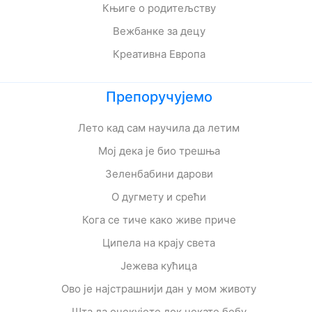
Књиге о родитељству
Вежбанке за децу
Креативна Европа
Препоручујемо
Лето кад сам научила да летим
Мој дека је био трешња
Зеленбабини дарови
О дугмету и срећи
Кога се тиче како живе приче
Ципела на крају света
Јежева кућица
Ово је најстрашнији дан у мом животу
Шта да очекујете док чекате бебу