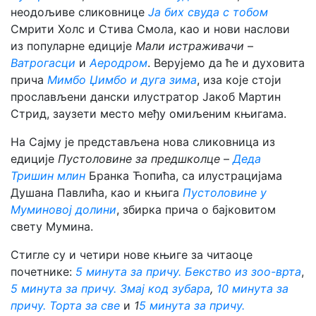
неодољиве сликовнице
Ја бих свуда с тобом
Смрити Холс и Стива Смола, као и нови наслови
из популарне едиције
Мали истраживачи
–
Ватрогасци
и
Аеродром
. Верујемо да ће и духовита
прича
Мимбо Џимбо и дуга зима
, иза које стоји
прослављени дански илустратор Јакоб Мартин
Стрид, заузети место међу омиљеним књигама.
На Сајму је представљена нова сликовница из
едиције
Пустоловине за предшколце
–
Деда
Тришин млин
Бранка Ћопића, са илустрацијама
Душана Павлића, као и књига
Пустоловине у
Муминовој долини
, збирка прича о бајковитом
свету Мумина.
Стигле су и четири нове књиге за читаоце
почетнике:
5 минута за причу. Бекство из зоо-врта
,
5 минута за причу. Змај код зубара
,
10 минута за
причу. Торта за све
и
1
5 минута за причу.