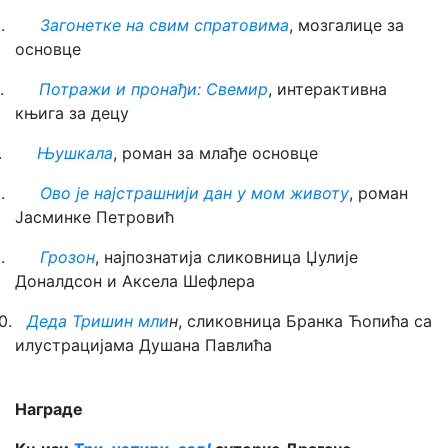
5.
Загонетке на свим спратовима
, мозгалице за
основце
6.
Потражи и пронађи: Свемир
, интерактивна
књига за децу
7.
Њушкала
, роман за млађе основце
8.
Ово је најстрашнији дан у мом животу
, роман
Јасминке Петровић
9.
Грозон
, најпознатија сликовница Џулије
Доналдсон и Аксела Шефлера
10.
Деда Тришин мли
н
, сликовница Бранка Ћопића са
илустрацијама Душана Павлића
Награде