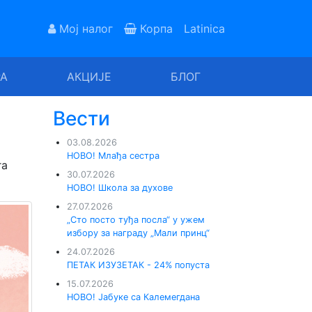
Мој налог
Корпа
Latinica
РА
АКЦИЈЕ
БЛОГ
Вести
03.08.2026
НОВО! Млађа сестра
га
30.07.2026
НОВО! Школа за духове
27.07.2026
„Сто посто туђа посла“ у ужем
избору за награду „Мали принц“
24.07.2026
ПЕТАК ИЗУЗЕТАК - 24% попуста
15.07.2026
НОВО! Јабуке са Калемегдана