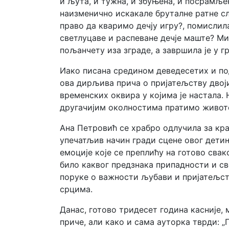
и љута, и тужна, и збуњена, и посрамље
наизменично искакале бруталне ратне сл
право да кваримо дечју игру?, помислил
светлуцаве и распеване дечје маште? М
пољанчету иза зграде, а завршила је у г
Иако писана средином деведесетих и по
ова дирљива прича о пријатељству двоји
временских оквира у којима је настала.
другачијим околностима пратимо животе 
Ана Петровић се храбро одлучила за кра
упечатљив начин гради сцене овог детињс
емоције које се преплићу на готово свак
било каквог предзнака припадности и с
поруке о важности љубави и пријатељств
срцима.
Данас, готово тридесет година касније,
приче, али како и сама ауторка тврди: „