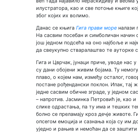
већ тада најавило нераскидиву и веома 
илустратора, као и све потоње књиге кој
због којих их волимо.
Данас се књига
Гига прави море
налази 
На сасвим посебан и симболичан начин 
још једном подсећа на оно најбоље и на
да свеукупно стваралаштво те ауторке с
Гига и Цврчак, јунаци приче, уводе нас 
су дани обојени живим бојама. Ту немогу
плаво, о којем нам, између осталог, гово
постане рођендански поклон. Ипак, тај ж
једне сасвим обичне зграде, у једном с
– напротив. Јасминка Петровић је, као и
слике одрастања, па ту има и тешких те
болно се преламају кроз дечје животе. Г
опсегом емоција и сазнања која су им до
уједно и рањив и немоћан да се заштити