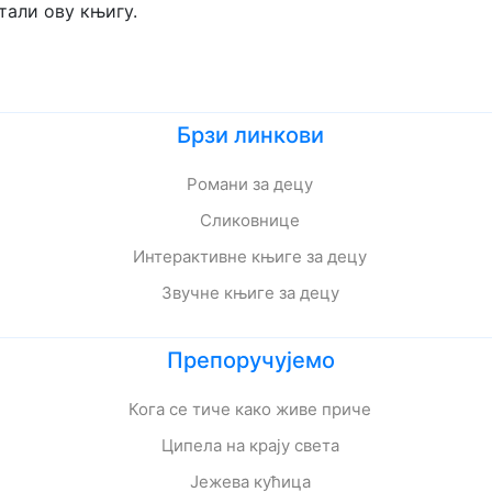
тали ову књигу.
Брзи линкови
Романи за децу
Сликовнице
Интерактивне књиге за децу
Звучне књиге за децу
Препоручујемо
Кога се тиче како живе приче
Ципела на крају света
Јежева кућица