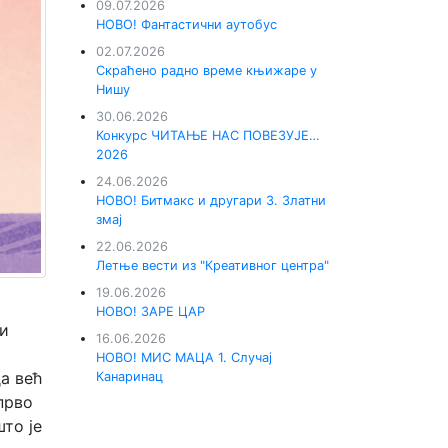
09.07.2026
НОВО! Фантастични аутобус
02.07.2026
Скраћено радно време књижаре у
Нишу
30.06.2026
Конкурс ЧИТАЊЕ НАС ПОВЕЗУЈЕ…
2026
24.06.2026
НОВО! Битмакс и другари 3. Златни
змај
22.06.2026
Летње вести из "Креативног центра"
19.06.2026
НОВО! ЗАРЕ ЦАР
ни
16.06.2026
НОВО! МИС МАЦА 1. Случај
а већ
Канаринац
 прво
што је