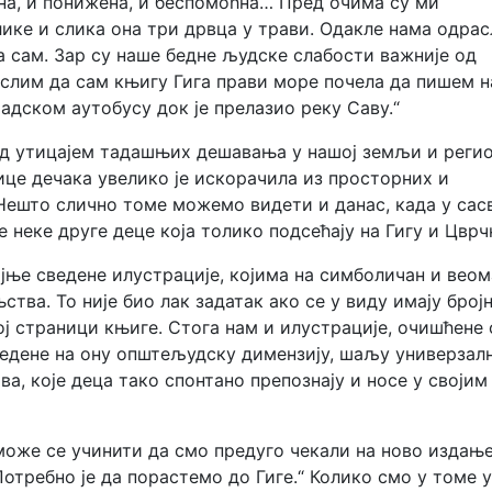
на, и понижена, и беспомоћна… Пред очима су ми
ике и слика она три дрвца у трави. Одакле нама одра
а сам. Зар су наше бедне људске слабости важније од
ислим да сам књигу Гига прави море почела да пишем н
радском аутобусу док је прелазио реку Саву.“
д утицајем тадашњих дешавања у нашој земљи и регио
це дечака увелико је искорачила из просторних и
 Нешто слично томе можемо видети и данас, када у са
неке друге деце која толико подсећају на Гигу и Цврч
јње сведене илустрације, којима на симболичан и веом
тва. То није био лак задатак ако се у виду имају број
ој страници књиге. Стога нам и илустрације, очишћене
ведене на ону општељудску димензију, шаљу универзал
а, које деца тако спонтано препознају и носе у својим
 може се учинити да смо предуго чекали на ново издањ
Потребно је да порастемо до Гиге.“ Колико смо у томе 