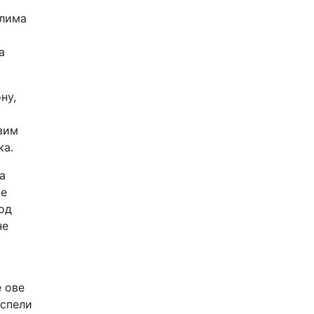
слима
а
ну,
свим
ка.
а
не
 од
не
е ове
успели