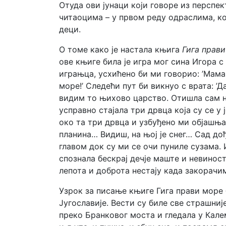
Отуда ови јунаци који говоре из персп
читаоцима – у првом реду одраслима, кој
деци.
О томе како је настала књига
Гига прав
ове књиге била је игра мог сина Игора 
играњца, усхићено би ми говорио: ’Мама, 
море!’ Следећи пут би викнуо с врата: ’
видим то њихово царство. Отишла сам н
усправно стајала три дрвца која су се у
око та три дрвца и узбуђено ми објашњав
планина… Видиш, на њој је снег… Сад до
главом док су ми се очи пуниле сузама. 
спознала бескрај дечје маште и невино
лепота и доброта нестају када закорачи
Узрок за писање књиге Гига прави море 
Југославије. Вести су биле све страшни
преко Бранковог моста и гледала у Кале