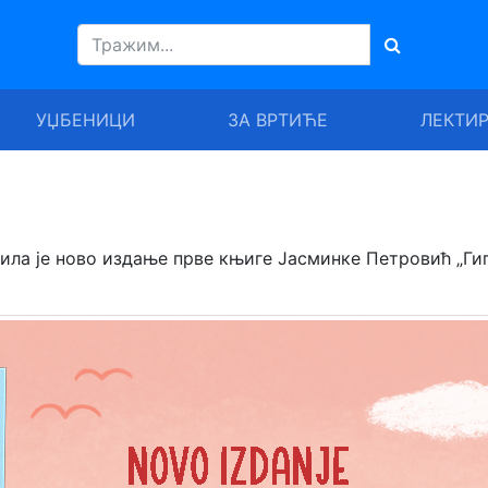
УЏБЕНИЦИ
ЗА ВРТИЋЕ
ЛЕКТИ
вила је ново издање прве књиге Јасминке Петровић „Ги