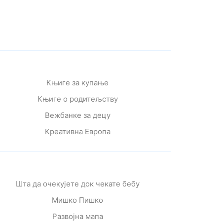
Књиге за купање
Књиге о родитељству
Вежбанке за децу
Креативна Европа
Шта да очекујете док чекате бебу
Мишко Пишко
Развојна мапа