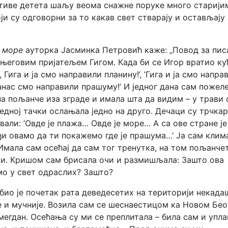
ективе детета шаљу веома снажне поруке много старији
и су одговорни за то какав свет стварају и остављају 
и море
ауторка Јасминка Петровић каже: „Повод за пи
с његовим пријатељем Гигом. Када би се Игор вратио ку
Гига и ја смо направили планину!’, ’Гига и ја смо напра
Данас смо направили прашуму!’ И једног дана сам пожел
а пољанче иза зграде и имала шта да видим – у трави 
 једној тачки ослањала једно на друго. Дечаци су трчка
али: ’Овде је плажа… Овде је море… А са ове стране је
ђи овамо да ти покажемо где је прашума…’ Ја сам клим
Имала сам осећај да сам тог тренутка, на том пољанчет
сти. Кришом сам брисала очи и размишљала: Зашто ова
мо у свет одраслих? Зашто?
био је почетак рата деведесетих на територији некад
је и мучније. Возила сам се шеснаестицом ка Новом Бе
мегдан. Осећања су ми се преплитала – била сам и упла