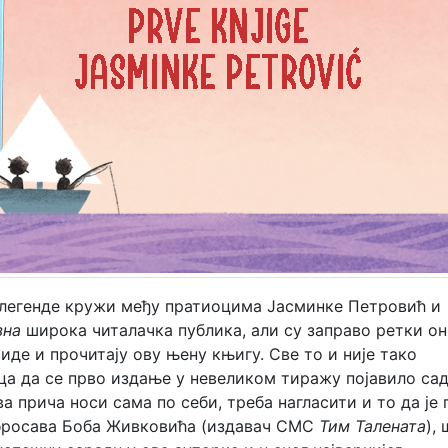
т легенде кружи међу пратиоцима Јасминке Петровић и
зна
широка читалачка публика, али су заправо ретки о
виде и прочитају ову њену књигу. Све то и није тако
ца да се прво издање у невеликом тиражу појавило сад
ва прича носи сама по себи, треба нагласити и то да је
бросава Боба Живковића (издавач СМС
Тим Талената
), 