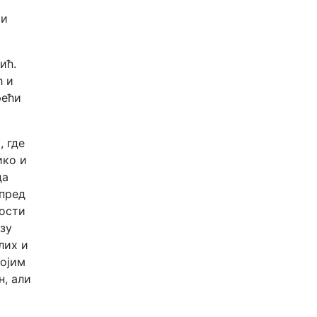
 и
ић.
ћ и
рећи
, где
ико и
да
спред
ности
азу
лих и
војим
н, али