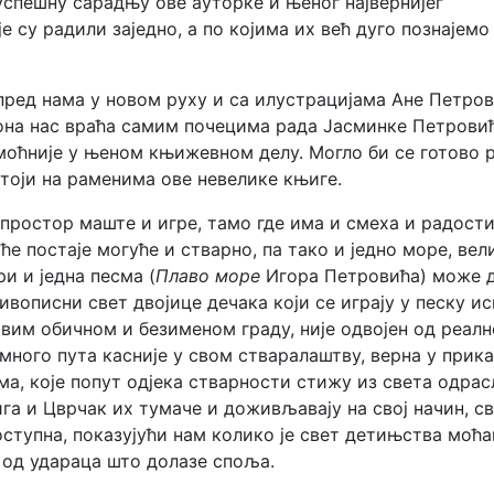
успешну сарадњу ове ауторке и њеног највернијег
е су радили заједно, а по којима их већ дуго познајемо
пред нама у новом руху и са илустрацијама Ане Петров
она нас враћа самим почецима рада Јасминке Петрови
јмоћније у њеном књижевном делу. Могло би се готово 
тоји на раменима ове невелике књиге.
у простор маште и игре, тамо где има и смеха и радости
ће постаје могуће и стварно, па тако и једно море, вел
ри и једна песма (
Плаво море
Игора Петровића) може 
ивописни свет двојице дечака који се играју у песку и
асвим обичном и безименом граду, није одвојен од реал
 много пута касније у свом стваралаштву, верна у прик
ма, које попут одјека стварности стижу из света одрас
ига и Цврчак их тумаче и доживљавају на свој начин, с
ступна, показујући нам колико је свет детињства моћа
 од удараца што долазе споља.