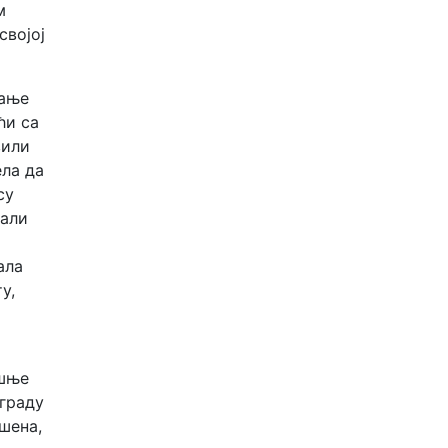
м
својој
сање
ћи са
вили
ела да
су
рали
ала
у,
ашње
ограду
шена,