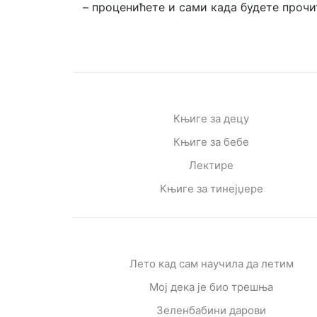
– проценићете и сами када будете прочи
Књиге за децу
Књиге за бебе
Лектире
Књиге за тинејџере
Лето кад сам научила да летим
Мој дека је био трешња
Зеленбабини дарови