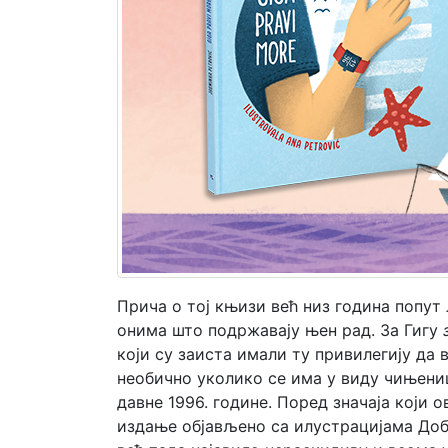
Мој
налог
Прича о тој књизи већ низ година попу
онима што подржавају њен рад. За Гигу
који су заиста имали ту привилегију да 
необично уколико се има у виду чињени
давне 1996. године. Поред значаја који о
издање објављено са илустрацијама До