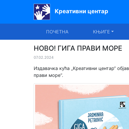
Креативни центар
Почетна
ПОЧЕТНА
КЊИГЕ
Књиге
Уџбеници
НОВО! ГИГА ПРАВИ МОРЕ
07.02.2024
За
вртиће
Издавачка кућа „Креативни центар“ обја
прави море“.
Лектира
Акције
Блог
Latinica