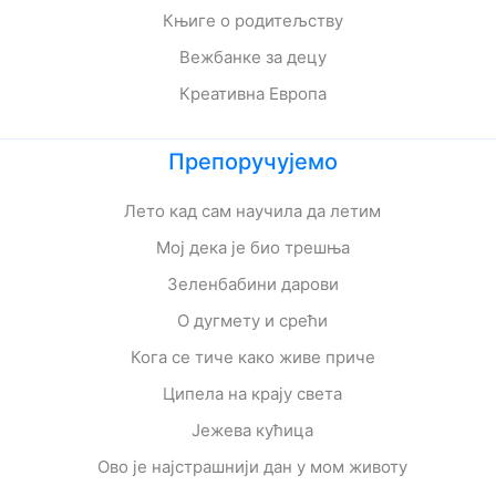
Књиге о родитељству
Вежбанке за децу
Креативна Европа
Препоручујемо
Лето кад сам научила да летим
Мој дека је био трешња
Зеленбабини дарови
О дугмету и срећи
Кога се тиче како живе приче
Ципела на крају света
Јежева кућица
Ово је најстрашнији дан у мом животу