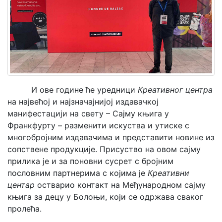
Мој
налог
И ове године ће уредници
Креативног центра
на највећој и најзначајнијој издавачкој
манифестацији на свету – Сајму књига у
Франкфурту – разменити искуства и утиске с
многобројним издавачима и представити новине из
сопствене продукције. Присуство на овом сајму
прилика је и за поновни сусрет с бројним
пословним партнерима с којима је
Креативни
центар
остварио контакт на Међународном сајму
књига за децу у Болоњи, који се одржава сваког
пролећа.