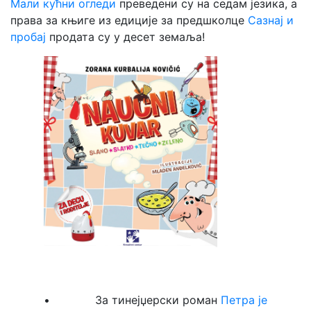
Мали кућни огледи
преведени су на седам језика, а
права за књиге из едиције за предшколце
Сазнај и
пробај
продата су у десет земаља!
• За тинејџерски роман
Петра је