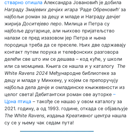
стварно отишла
Александра Јовановић је добила
Награду Змајевих дечјих игара ’Раде Обреновић’
за
најбољи роман за децу и младе и Награду дечјег
жирија
Доситејево перо
. Милица и Петра су
најбоље другарице, али њихово пријатељство
налази се пред изазовом јер Петра и њена
породица треба да се преселе. Њих две одржавају
контакт путем порука и телефонских разговора
делећи све што им се дешава – код куће, у школи
или са момцима. Књига се нашла и у каталогу
The
White Ravens 2024
Међународне библиотеке за
децу и младе у Минхену, у којем се препоручују
најбоља дела дечје и омладинске књижевности из
целог света! Дебитантски роман ове ауторке
–
Црна птица
– такође се нашао у овом каталогу за
2021. годину, а од 1993. године, откада се објављује
The White Ravens
, издања
Креативног центра
нашла
су се у њему чак седам пута!