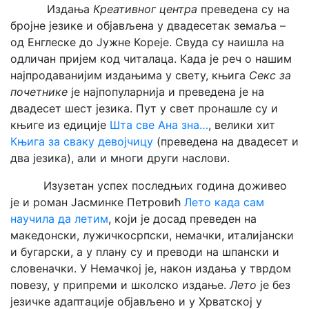
Издања
Креативног центра
преведена су на
бројне језике и објављена у двадесетак земаља –
од Енглеске до Јужне Кореје. Свуда су наишла на
одличан пријем код читалаца. Када је реч о нашим
најпродаванијим издањима у свету, књига
Секс за
почетнике
је најпопуларнија и преведена је на
двадесет шест језика. Пут у свет пронашле су и
књиге из едиције
Шта све Ана зна…
, велики хит
Књига за сваку девојчицу
(преведена на двадесет и
два језика), али и многи други наслови.
Изузетан успех последњих година доживео
је и роман Јасминке Петровић
Лето када сам
научила да летим
, који је досад преведен на
македонски, лужичкосрпски, немачки, италијански
и бугарски, а у плану су и преводи на шпански и
словеначки. У Немачкој је, након издања у тврдом
повезу, у припреми и школско издање.
Лето
је без
језичке адаптације објављено и у Хрватској у