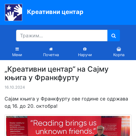
Креативни центар
Почетна
Књиге
Уџбеници
Мени
Почетна
Наручи
Корпа
За
„Креативни центар“ на Сајму
вртиће
књига у Франкфурту
Лектира
16.10.2024
Акције
Сајам књига у Франкфурту ове године се одржава
од 16. до 20. октобра!
Блог
Latinica