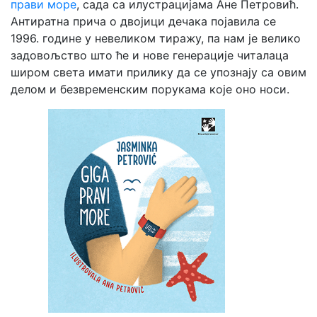
прави море
, сада са илустрацијама Ане Петровић.
Антиратна прича о двојици дечака појавила се
1996. године у невеликом тиражу, па нам је велико
задовољство што ће и нове генерације читалаца
широм света имати прилику да се упознају са овим
делом и безвременским порукама које оно носи.