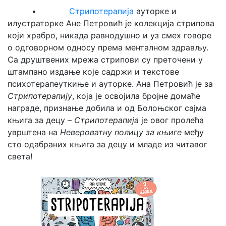
•
Стрипотерапија
ауторке и
илустраторке Ане Петровић је колекција стрипова
који храбро, никада равнодушно и уз смех говоре
о одговорном односу према менталном здрављу.
Са друштвених мрежа стрипови су преточени у
штампано издање које садржи и текстове
психотерапеуткиње и ауторке. Ана Петровић је за
Стрипотерапију
, која је освојила бројне домаће
награде, признање добила и од Болоњског сајма
књига за децу –
Стрипотерапија
је овог пролећа
уврштена на
Невероватну полицу за књиге
међу
сто одабраних књига за децу и младе из читавог
света!