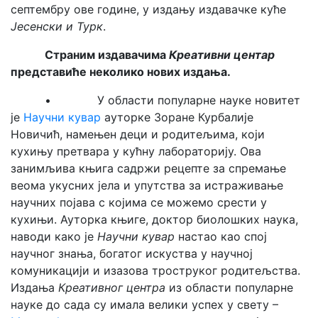
септембру ове године, у издању издавачке куће
Јесенски и Турк
.
Страним издавачима
Креативни центар
представиће неколико нових издања.
• У области популарне науке новитет
је
Научни кувар
ауторке Зоране Курбалије
Новичић, намењен деци и родитељима, који
кухињу претвара у кућну лабораторију. Ова
занимљива књига садржи рецепте за спремање
веома укусних јела и упутства за истраживање
научних појава с којима се можемо срести у
кухињи. Ауторка књиге, доктор биолошких наука,
наводи како је
Научни кувар
настао као спој
научног знања, богатог искуства у научној
комуникацији и изазова троструког родитељства.
Издања
Креативног центра
из области популарне
науке до сада су имала велики успех у свету –