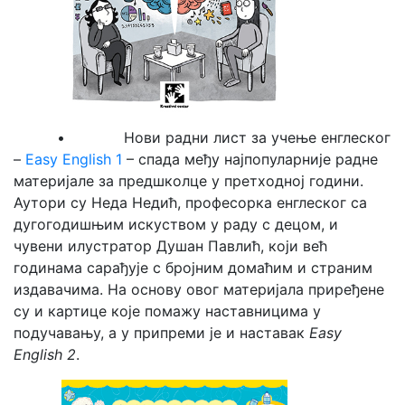
• Нови радни лист за учење енглеског
–
Easy English 1
– спада међу најпопуларније радне
материјале за предшколце у претходној години.
Аутори су Неда Недић, професорка енглеског са
дугогодишњим искуством у раду с децом, и
чувени илустратор Душан Павлић, који већ
годинама сарађује с бројним домаћим и страним
издавачима. На основу овог материјала приређене
су и картице које помажу наставницима у
подучавању, а у припреми је и наставак
Easy
English 2
.