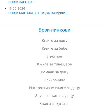
НОВО! ЗАРЕ ЦАР
16.06.2026
НОВО! МИС МАЦА 1. Случај Канаринац
Брзи линкови
Књиге за децу
Књиге за бебе
Лектире
Књиге за тинејџере
Романи за децу
Сликовнице
Интерактивне књиге за децу
Звучне књиге за децу
Књиге за купање