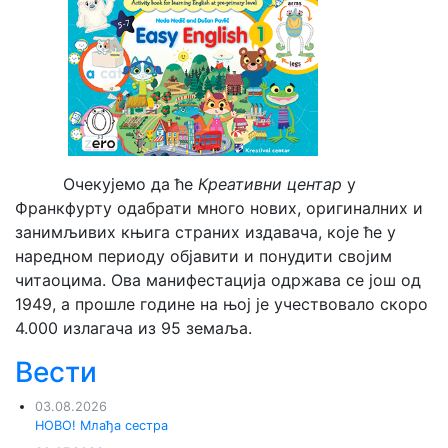
Очекујемо да ће
Креативни центар
у
Франкфурту одабрати много нових, оригиналних и
занимљивих књига страних издавача, које ће у
наредном периоду објавити и понудити својим
читаоцима. Ова манифестација одржава се још од
1949, а прошле године на њој је учествовало скоро
4.000 излагача из 95 земаља.
Вести
03.08.2026
НОВО! Млађа сестра