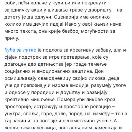
соби, пећи колаче у кухињи или покренути
заједничку акцију шишања траве у дворишту – на
детету је да одлучи. Сценарија има онолико
колико има дечјих идеја! Иако у овој књизи нема
много текста, она крије безброј могућности за
причу.
Кућа за лутке
је подлога за креативну забаву, али и
сјајан подстрек за игре претварања, које су
драгоцен део детињства јер граде темеље
социјалних и емоционалних вештина. Док
осмишљавају свакодневицу својих ликова, деца
уче да препознају и изразе емоције, разумеју улоге
и односе у породици и друштву и развијају
креативно мишљење. Померајући ликове кроз
просторије, истражују и просторне релације –
унутра, споља, горе, доле, поред, на, између – те на
тај начин игра постаје и ненаметљиво учење. А
лепљењем налепница, постављањем намештаја и