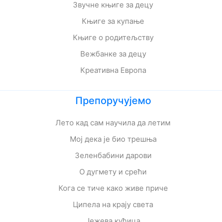
Звучне књиге за децу
Књиге за купање
Књиге о родитељству
Вежбанке за децу
Креативна Европа
Препоручујемо
Лето кад сам научила да летим
Мој дека је био трешња
Зеленбабини дарови
О дугмету и срећи
Кога се тиче како живе приче
Ципела на крају света
Јежева кућица