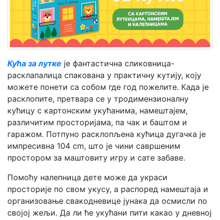
Мој
налог
Кућа за лутке
је фантастична сликовница-
расклапалица спакована у практичну кутију, коју
можете понети са собом где год пожелите. Када је
расклопите, претвара се у тродимензионалну
кућицу с картонским укућанима, намештајем,
различитим просторијама, па чак и баштом и
гаражом. Потпуно расклопљена кућица дугачка је
импресивна 104 cm, што је чини савршеним
простором за маштовиту игру и сате забаве.
Помоћу налепница дете може да украси
просторије по свом укусу, а распоред намештаја и
организовање свакодневице јунака да осмисли по
својој жељи. Да ли ће укућани пити какао у дневној