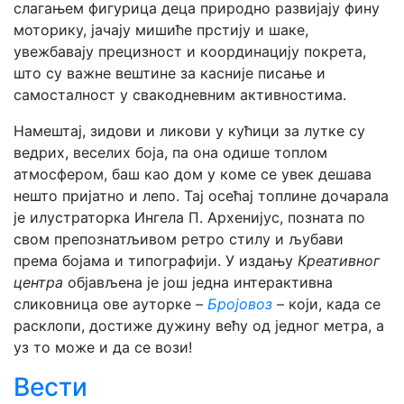
слагањем фигурица деца природно развијају фину
моторику, јачају мишиће прстију и шаке,
увежбавају прецизност и координацију покрета,
што су важне вештине за касније писање и
самосталност у свакодневним активностима.
Намештај, зидови и ликови у кућици за лутке су
ведрих, веселих боја, па она одише топлом
атмосфером, баш као дом у коме се увек дешава
нешто пријатно и лепо. Тај осећај топлине дочарала
је илустраторка Ингела П. Архенијус, позната по
свом препознатљивом ретро стилу и љубави
према бојама и типографији. У издању
Креативног
центра
објављенa je још једна интерактивна
сликовница ове ауторке –
Бројовоз
– који, када се
расклопи, достиже дужину већу од једног метра, а
уз то може и да се вози!
Вести