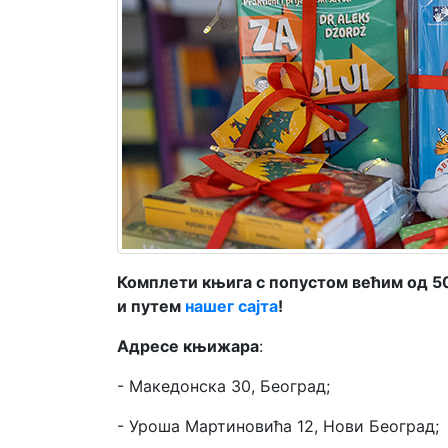
Мој
налог
Комплети књига с попустом већим од 5
и путем
нашег сајта
!
Адресе књижара
:
- Македонска 30, Београд;
- Уроша Мартиновића 12, Нови Београд;