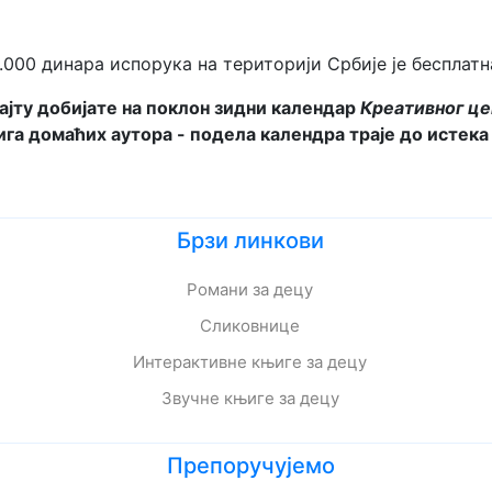
.000 динара испорука на територији Србије је бесплатн
ајту добијате на поклон зидни календар
Креативног це
њига домаћих аутора - подела календра траје до истека
Брзи линкови
Романи за децу
Сликовнице
Интерактивне књиге за децу
Звучне књиге за децу
Препоручујемо