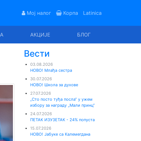
Мој налог
Корпа
Latinica
РА
АКЦИЈЕ
БЛОГ
Вести
03.08.2026
НОВО! Млађа сестра
30.07.2026
НОВО! Школа за духове
27.07.2026
„Сто посто туђа посла“ у ужем
избору за награду „Мали принц“
24.07.2026
ПЕТАК ИЗУЗЕТАК - 24% попуста
15.07.2026
НОВО! Јабуке са Калемегдана