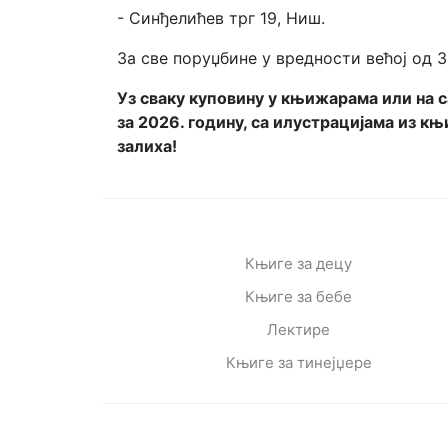
- Синђелићев трг 19, Ниш.
За све поруџбине у вредности већој од 3
Уз сваку куповину у књижарама или на с
за 2026. годину, са илустрацијама из к
залиха!
Књиге за децу
Књиге за бебе
Лектире
Књиге за тинејџере