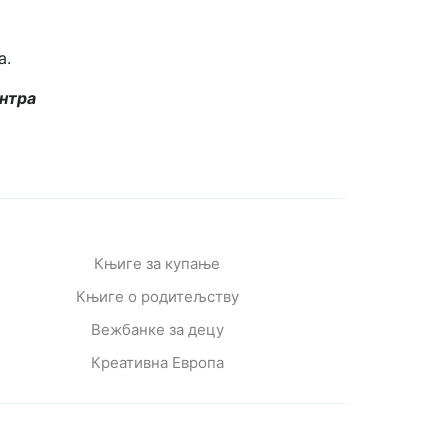
а.
нтра
Књиге за купање
Књиге о родитељству
Вежбанке за децу
Креативна Европа