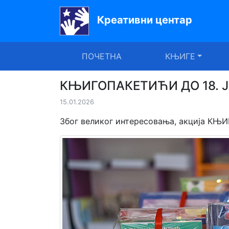
Креативни центар
Почетна
ПОЧЕТНА
КЊИГЕ
Књиге
Уџбеници
КЊИГОПАКЕТИЋИ ДО 18. Ј
15.01.2026
За
вртиће
Због великог интересовања, акција КЊИ
Лектира
Акције
Блог
Latinica