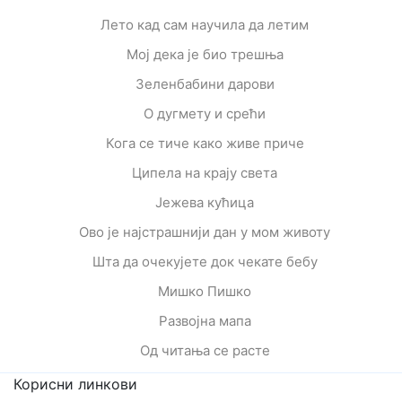
Лето кад сам научила да летим
Мој дека је био трешња
Зеленбабини дарови
О дугмету и срећи
Кога се тиче како живе приче
Ципела на крају света
Јежева кућица
Ово је најстрашнији дан у мом животу
Шта да очекујете док чекате бебу
Мишко Пишко
Развојна мапа
Од читања се расте
Корисни линкови