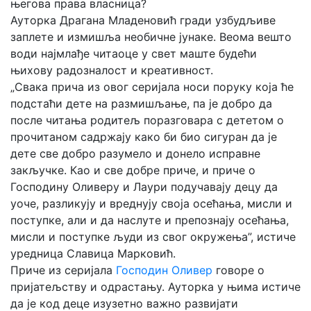
његова права власница?
Ауторка Драгана Младеновић гради узбудљиве
заплете и измишља необичне јунаке. Веома вешто
води најмлађе читаоце у свет маште будећи
њихову радозналост и креативност.
„Свака прича из овог серијала носи поруку која ће
подстаћи дете на размишљање, па је добро да
после читања родитељ поразговара с дететом о
прочитаном садржају како би био сигуран да је
дете све добро разумело и донело исправне
закључке. Као и све добре приче, и приче о
Господину Оливеру и Лаури подучавају децу да
уоче, разликују и вреднују своја осећања, мисли и
поступке, али и да наслуте и препознају осећања,
мисли и поступке људи из свог окружења”, истиче
уредница Славица Марковић.
Приче из серијала
Господин Оливер
говоре о
пријатељству и одрастању. Ауторка у њима истиче
да је код деце изузетно важно развијати