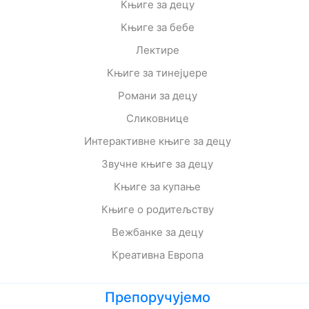
Књиге за децу
Књиге за бебе
Лектире
Књиге за тинејџере
Романи за децу
Сликовнице
Интерактивне књиге за децу
Звучне књиге за децу
Књиге за купање
Књиге о родитељству
Вежбанке за децу
Креативна Европа
Препоручујемо