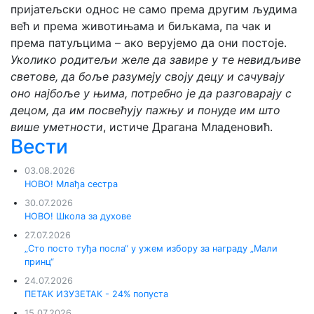
пријатељски однос не само према другим људима
већ и према животињама и биљкама, па чак и
према патуљцима – ако верујемо да они постоје.
Уколико родитељи желе да завире у те невидљиве
светове, да боље разумеју своју децу и сачувају
оно најбоље у њима, потребно је да разговарају с
децом, да им посвећују пажњу и понуде им што
више уметности
, истиче Драгана Младеновић.
Вести
03.08.2026
НОВО! Млађа сестра
30.07.2026
НОВО! Школа за духове
27.07.2026
„Сто посто туђа посла“ у ужем избору за награду „Мали
принц“
24.07.2026
ПЕТАК ИЗУЗЕТАК - 24% попуста
15.07.2026