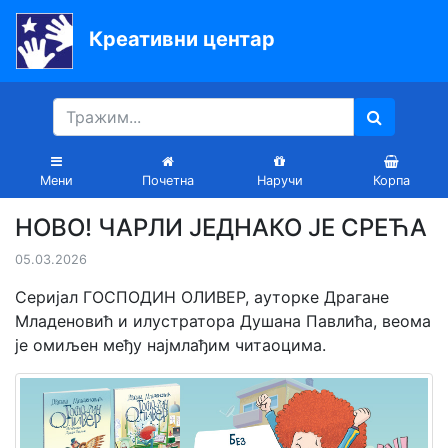
Креативни центар
Почетна
Књиге
Уџбеници
Мени
Почетна
Наручи
Корпа
За
НОВО! ЧАРЛИ ЈЕДНАКО ЈЕ СРЕЋА
вртиће
05.03.2026
Лектира
Серијал ГОСПОДИН ОЛИВЕР, ауторке Драгане
Акције
Младеновић и илустратора Душана Павлића, веома
је омиљен међу најмлађим читаоцима.
Блог
Latinica