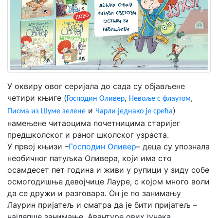
Мој
налог
У оквиру овог серијала до сада су објављене
четири књиге (
,
,
Господин Оливер
Невоље с флаутом
и
)
Писма из Шуме зелене
Чарли једнако је срећа
намењене читаоцима почетницима старијег
предшколског и раног школског узраста.
У првој књизи –
Господин Оливер
– деца су упознала
необичног патуљка Оливера, који има сто
осамдесет пет година и живи у рупици у зиду собе
осмогодишње девојчице Лауре, с којом много воли
да се дружи и разговара. Он је по занимању
Лаурин пријатељ и сматра да је бити пријатељ –
најлепше занимање. Авантуре ових јунака