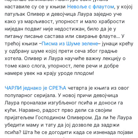
наставиле су се у књизи
Невоље с флаутом
, у којој
патуљак Оливер и девојчица Лаура заједно уче
како уз марљивост, упорност и мало храбрости
ниједан подвиг није недостижан, било да је у
питању писање састава или свирање флауте... У
трећој књизи –
Писма из Шуме зелене
– јунаци крећу
у одбрану шуме којој прети сеча због градње
хотела. Оливер и Лаура научиће важну лекцију о
томе како слога, упорност, лепе речи и добре
намере увек на крају уроде плодом!
ЧАРЛИ једнако је СРЕЋА
четврта је књига из овог
популарног серијала. У новој причи девојчица
Лаура проналази изгубљеног псића и доноси га
кући. Наравно, радост прво дели са својим
пријатељем Господином Оливером. Да ли ће Лаура
убедити маму и тату да јој дозволе да задржи
псића? Шта ће се догодити када се изненада појави