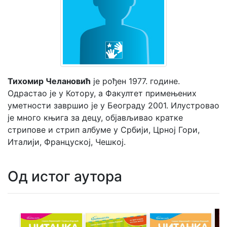
Мој
налог
Тихомир Челановић
је рођен 1977. године.
Одрастао је у Котору, а Факултет примењених
уметности завршио је у Београду 2001. Илустровао
је много књига за децу, објављивао кратке
стрипове и стрип албуме у Србији, Црној Гори,
Италији, Француској, Чешкој.
Од истог аутора