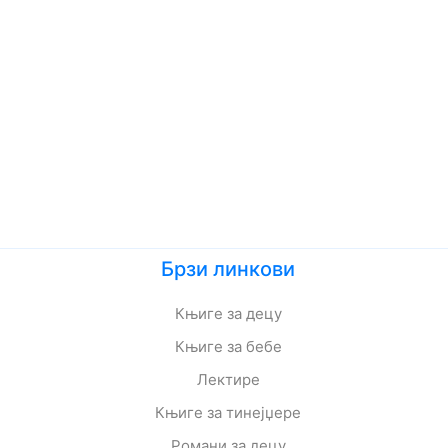
Брзи линкови
Књиге за децу
Књиге за бебе
Лектире
Књиге за тинејџере
Романи за децу