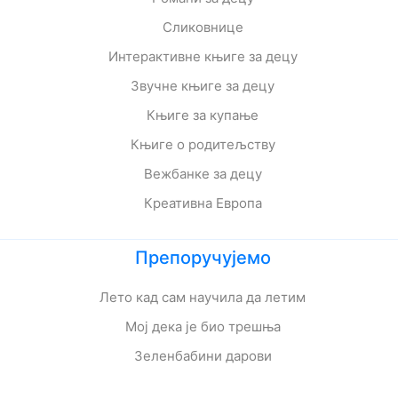
Сликовнице
Интерактивне књиге за децу
Звучне књиге за децу
Књиге за купање
Књиге о родитељству
Вежбанке за децу
Креативна Европа
Препоручујемо
Лето кад сам научила да летим
Мој дека је био трешња
Зеленбабини дарови
О дугмету и срећи