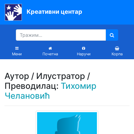
Креативни центар
Почетна
Књиге
Уџбеници
Мени
Почетна
Наручи
Корпа
За
вртиће
Аутор / Илустратор /
Лектира
Преводилац:
Тихомир
Челановић
Акције
Блог
Latinica