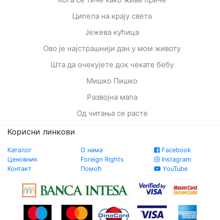
Ципела на крају света
Јежева кућица
Ово је најстрашнији дан у мом животу
Шта да очекујете док чекате бебу
Мишко Пишко
Развојна мапа
Од читања се расте
Корисни линкови
Каталог
О нама
Facebook
Ценовник
Foreign Rights
Instagram
Контакт
Помоћ
YouTube