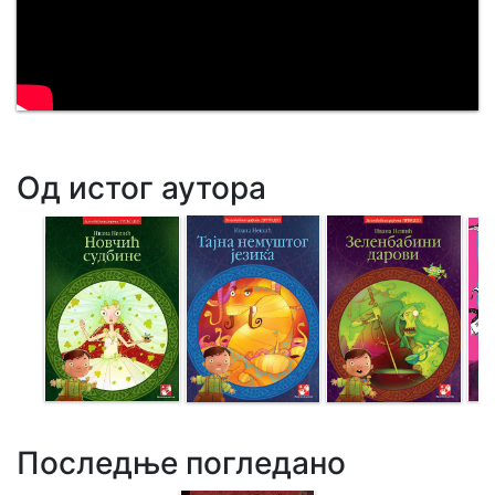
Од истог аутора
Последње погледано