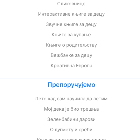
Сликовнице
Интерактивне књиге за децу
Звучне књиге за децу
Књиге за купање
Књиге о родитељству
Вежбанке за децу
Креативна Европа
Препоручујемо
Лето кад сам научила да летим
Мој дека је био трешња
Зеленбабини дарови
О дугмету и срећи
Кога се тиче како живе приче