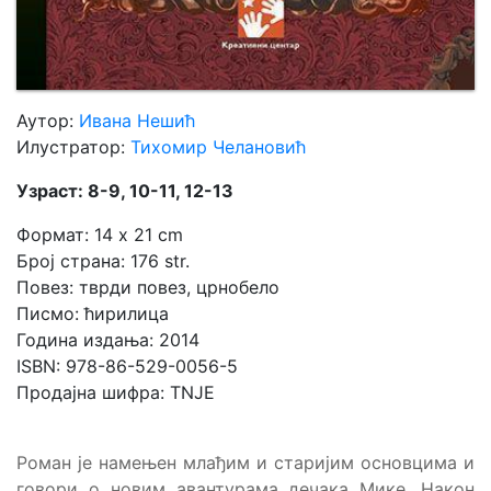
Аутор:
Ивана Нешић
Илустратор:
Тихомир Челановић
Узраст: 8-9, 10-11, 12-13
Формат: 14 x 21 cm
Број страна: 176 str.
Повез: тврди повез, црнобело
Писмо: ћирилица
Година издања: 2014
ISBN: 978-86-529-0056-5
Продајна шифра: TNJE
Роман је намењен млађим и старијим основцима и
говори о новим авантурама дечака Мике. Након