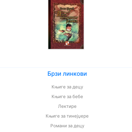
Брзи линкови
Књиге за децу
Књиге за бебе
Лектире
Књиге за тинејџере
Романи за децу