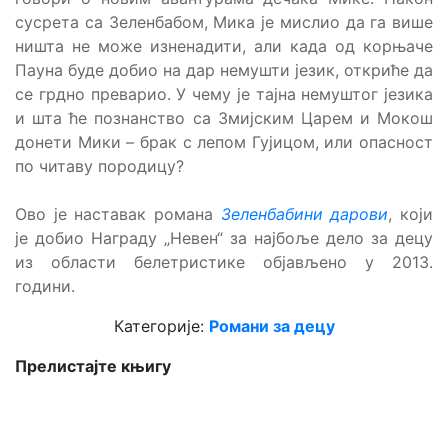
сусрета са Зеленбабом, Мика је мислио да га више
ништа не може изненадити, али када од корњаче
Пауна буде добио на дар немушти језик, откриће да
се грдно преварио. У чему је тајна немуштог језика
и шта ће познанство са Змијским Царем и Мокош
донети Мики – брак с лепом Гујицом, или опасност
по читаву породицу?
Ово је наставак романа
Зеленбабини дарови
, који
је добио Награду „Невен“ за најбоље дело за децу
из области белетристике објављено у 2013.
години.
Категорије:
Романи за децу
Прелистајте књигу