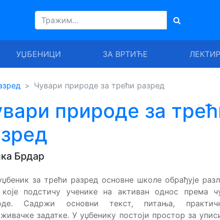
УЏБЕНИЦИ
ЗА ВРТИЋЕ
ЛЕКТИ
азред
Чувари природе за трећи разред
вари природе за трећ
азред
ка Брдар
уџбеник за трећи разред основне школе обрађује раз
 које подстичу ученике на активан однос према ч
оде. Садржи основни текст, питања, практи
живачке задатке. У уџбенику постоји простор за упи