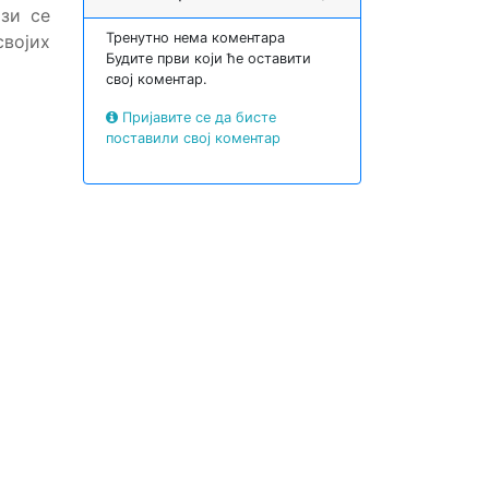
ази се
Тренутно нема коментара
војих
Будите први који ће оставити
свој коментар.
Пријавите се да бисте
поставили свој коментар