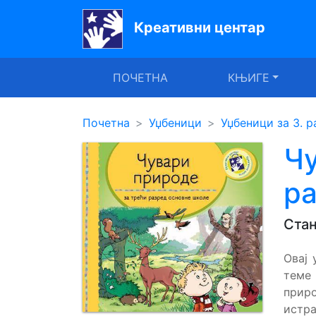
Креативни центар
Почетна
ПОЧЕТНА
КЊИГЕ
Књиге
Уџбеници
Почетна
Уџбеници
Уџбеници за 3. р
За
Чу
вртиће
р
Лектира
Стан
Акције
Блог
Овај 
теме
прир
Latinica
истра