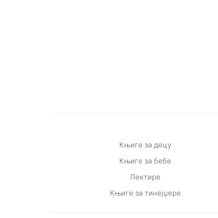
Књиге за децу
Књиге за бебе
Лектире
Књиге за тинејџере