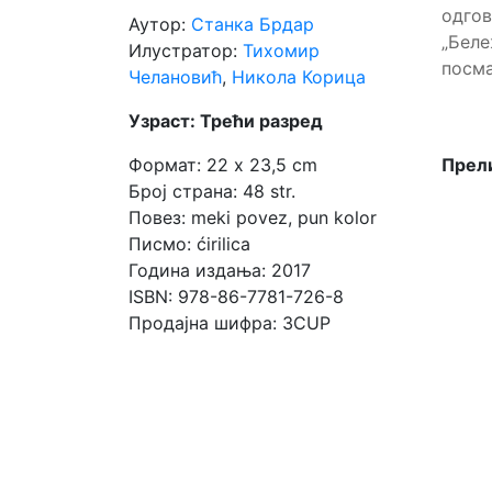
одгов
Аутор:
Станка Брдар
„Бел
Мој
Илустратор:
Тихомир
посм
Челановић
,
Никола Корица
налог
Узраст: Трећи разред
Прели
Формат: 22 x 23,5 cm
Број страна: 48 str.
Повез: meki povez, pun kolor
Писмо: ćirilica
Година издања: 2017
ISBN: 978-86-7781-726-8
Продајна шифра: 3CUP