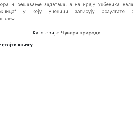
ора и решавање задатака, а на крају уџбеника нал
ежница“ у коју ученици записују резултате с
атрања.
Категорије:
Чувари природе
стајте књигу