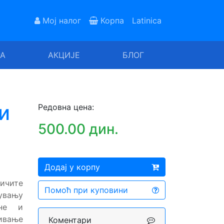
Мој налог
Корпа
Latinica
РА
АКЦИЈЕ
БЛОГ
и
Редовна цена:
500.00 дин.
Додај у корпу
личите
Помоћ при куповини
увању
чне и
сивање
Коментари