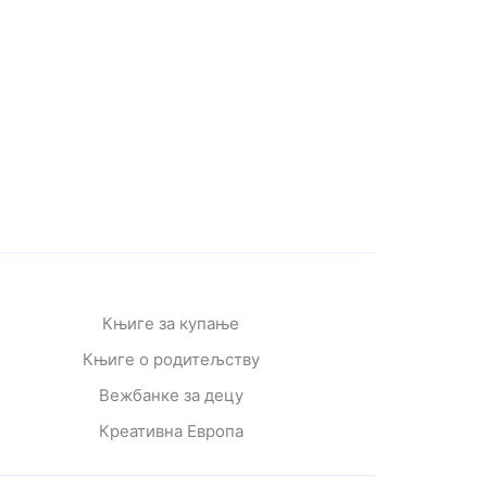
Књиге за купање
Књиге о родитељству
Вежбанке за децу
Креативна Европа