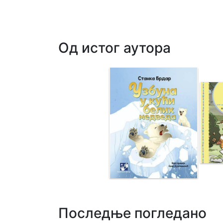
Од истог аутора
Последње погледано