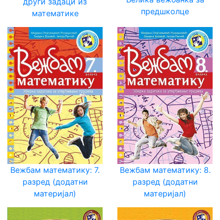
други задаци из
предшколце
математике
Вежбам математику: 7.
Вежбам математику: 8.
разред (додатни
разред (додатни
материјал)
материјал)