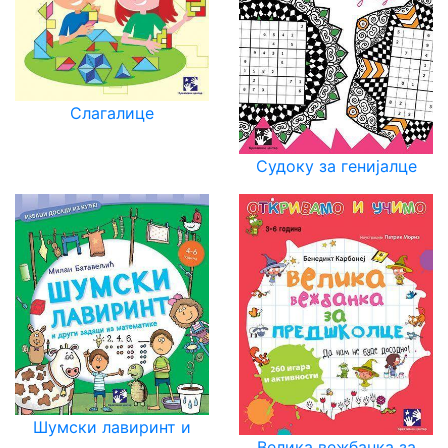
Слагалице
Судоку за генијалце
Шумски лавиринт и
Велика вежбанка за