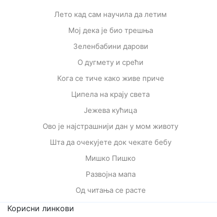
Лето кад сам научила да летим
Мој дека је био трешња
Зеленбабини дарови
О дугмету и срећи
Кога се тиче како живе приче
Ципела на крају света
Јежева кућица
Ово је најстрашнији дан у мом животу
Шта да очекујете док чекате бебу
Мишко Пишко
Развојна мапа
Од читања се расте
Корисни линкови