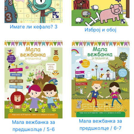
Имате ли кефало? 3
Изброј и обој
Мала вежбанка за
Мала вежбанка за
предшколце / 6-7
предшколце / 5-6