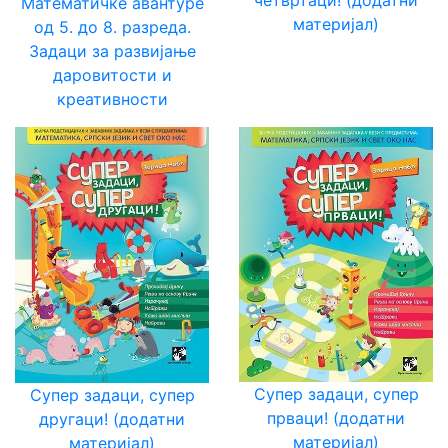
Математичке авантуре
материјал)
oд 5. до 8. разреда.
Задаци за развијање
даровитости и
креативности
Супер задаци, супер
Супер задаци, супер
прваци! (додатни
другаци! (додатни
материјал)
материјал)