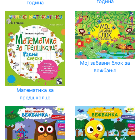
година
година
Мој забавни блок за
вежбање
Математика за
предшколце