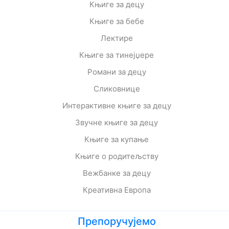
Књиге за децу
Књиге за бебе
Лектире
Књиге за тинејџере
Романи за децу
Сликовнице
Интерактивне књиге за децу
Звучне књиге за децу
Књиге за купање
Књиге о родитељству
Вежбанке за децу
Креативна Европа
Препоручујемо