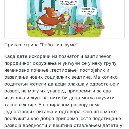
Мој
налог
Приказ стрипа "Робот из шуме"
Када дете искорачи из познатог и заштићеног
породичног окружења и укључи се у неку групу,
неминовно почиње „тестирање“ постојећих и
развијање нових социјалних вештина. Ма колико
родитељи желели да деци олакшају одрастање и
развој, не могу их унапред припремити за сва
изазовна искуства, нити би деца могла научити
такве лекције. У социјалном развоју нема
једноставних питања и одговора. Оно што може
послужити као добра припрема јесте подстицање
развоја вредности и вештина стављањем детета у