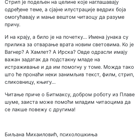
Стрип је подељен на целине које наглашавају
одређене теме, а сјајне илустрације ведрих боја
омогућавају и мање вештом читаоцу да разуме
причу.
И на крају, а било је на почетку… Имена јунака су
прилика за отварање врата новим световима. Ко је
Вагнер? А Хамлет? А Ирска? Овде одрасли имају
важан задатак да подстакну младе на
истраживање и да им помогну у томе. Можда тако
што ће пронаћи неки занимљив текст, филм, стрип,
сликовницу, књигу…
Читање приче о Битмаксу, добром роботу из Плаве
шуме, заиста може помоћи младим читаоцима да
се лакше повежу с другима!
Биљана Михаиловић, психолошкиња