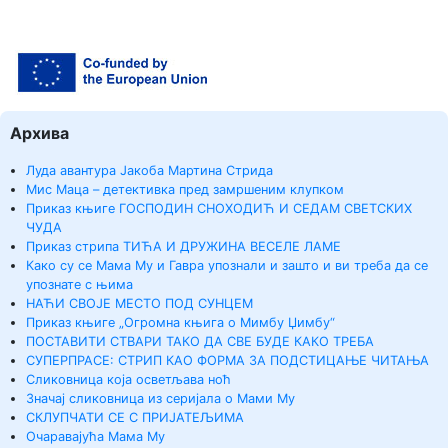
Архива
Луда авантура Јакоба Мартина Стрида
Мис Маца – детективка пред замршеним клупком
Приказ књиге ГОСПОДИН СНОХОДИЋ И СЕДАМ СВЕТСКИХ
ЧУДА
Приказ стрипа ТИЋА И ДРУЖИНА ВЕСЕЛЕ ЛАМЕ
Како су се Мама Му и Гавра упознали и зашто и ви треба да се
упознате с њима
НАЋИ СВОЈЕ МЕСТО ПОД СУНЦЕМ
Приказ књиге „Огромна књига о Мимбу Џимбу“
ПОСТАВИТИ СТВАРИ ТАКО ДА СВЕ БУДЕ КАКО ТРЕБА
СУПЕРПРАСЕ: СТРИП КАО ФОРМА ЗА ПОДСТИЦАЊЕ ЧИТАЊА
Сликовница која осветљава ноћ
Значај сликовница из серијала о Мами Му
СКЛУПЧАТИ СЕ С ПРИЈАТЕЉИМА
Очаравајућа Мама Му