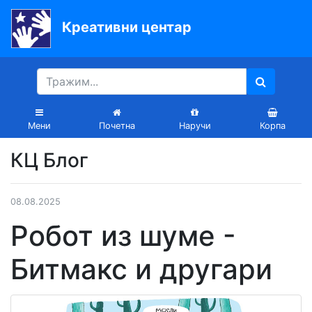
Креативни центар
Почетна
Књиге
Уџбеници
Мени
Почетна
Наручи
Корпа
За
КЦ Блог
вртиће
Лектира
08.08.2025
Акције
Робот из шуме -
Блог
Битмакс и другари
Latinica