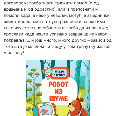
договором; треба знати тражити помоћ (и од
вршњака и од одраслих), али и препознати и
помоћи када је неко у невољи; могућ је заједнички
живот и када смо потпуно различити; свако има
неке изузетне способности и треба да их покаже;
прослави када нешто успешно завршиш; не квари –
поправљај ... и још много, много других – зависи од
тога шта је младом читаоцу у том тренутку изазов
у развоју!