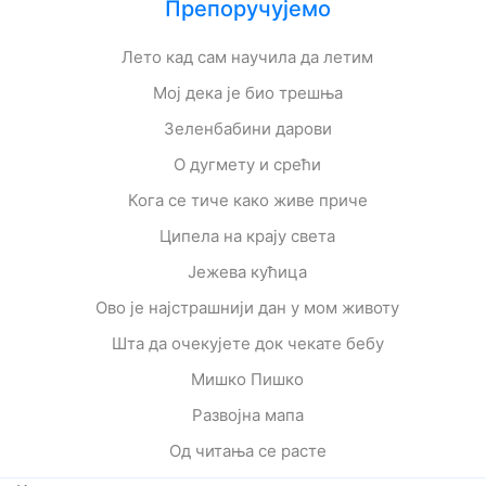
Препоручујемо
Лето кад сам научила да летим
Мој дека је био трешња
Зеленбабини дарови
О дугмету и срећи
Кога се тиче како живе приче
Ципела на крају света
Јежева кућица
Ово је најстрашнији дан у мом животу
Шта да очекујете док чекате бебу
Мишко Пишко
Развојна мапа
Од читања се расте