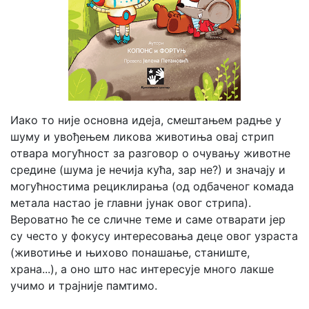
Иако то није основна идеја, смештањем радње у
шуму и увођењем ликова животиња овај стрип
отвара могућност за разговор о очувању животне
средине (шума је нечија кућа, зар не?) и значају и
могућностима рециклирања (од одбаченог комада
метала настао је главни јунак овог стрипа).
Вероватно ће се сличне теме и саме отварати јер
су често у фокусу интересовања деце овог узраста
(животиње и њихово понашање, станиште,
храна...), а оно што нас интересује много лакше
учимо и трајније памтимо.