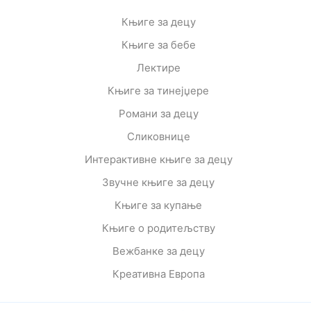
Књиге за децу
Књиге за бебе
Лектире
Књиге за тинејџере
Романи за децу
Сликовнице
Интерактивне књиге за децу
Звучне књиге за децу
Књиге за купање
Књиге о родитељству
Вежбанке за децу
Креативна Европа