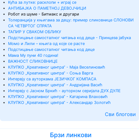
Кућа за лутке: расклопи + играј се
АНТИБАЈКА О ПАМЕТНОЈ ДЕВОЈЧИЦИ
Робот из шуме - Битмакс и другари
Толеранција у књигама за децу: пример сликовнице СЛОНОВИ
СА ЧЕТВРТОГ СПРАТА
ТАПИР У СВАКОМ ОБЛИКУ
Подстицање самосталног читања код деце - Принцеза јабука
Момо и Лили – књига од које се расте
Подстицање самосталног читања код деце
Мама Му пуни 40 година!
ВАЖНОСТ СЛИКОВНИЦЕ
КЛУПКО „Креативног центра“ - Маја Веселиновић
КЛУПКО „Креативног центра“ - Соња Варга
Интервју са ауторкама ЈЕЗИЧКОГ КОМПАСА
КЛУПКО „Креативног центра“ - Андријана Васић
Интервју с Јасном Бркић - ауторком серијала ДУХ ДУЛЕ
КЛУПКО „Креативног центра“ - Катарина Влаховић
КЛУПКО „Креативног центра“ - Александар Золотић
Сви блогови
Брзи линкови