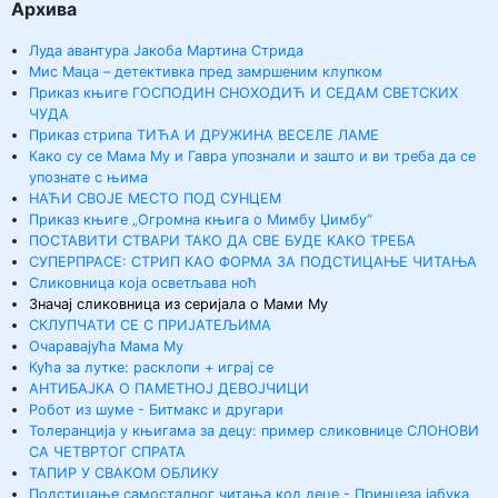
Архива
Луда авантура Јакоба Мартина Стрида
Мис Маца – детективка пред замршеним клупком
Приказ књиге ГОСПОДИН СНОХОДИЋ И СЕДАМ СВЕТСКИХ
ЧУДА
Приказ стрипа ТИЋА И ДРУЖИНА ВЕСЕЛЕ ЛАМЕ
Како су се Мама Му и Гавра упознали и зашто и ви треба да се
упознате с њима
НАЋИ СВОЈЕ МЕСТО ПОД СУНЦЕМ
Приказ књиге „Огромна књига о Мимбу Џимбу“
ПОСТАВИТИ СТВАРИ ТАКО ДА СВЕ БУДЕ КАКО ТРЕБА
СУПЕРПРАСЕ: СТРИП КАО ФОРМА ЗА ПОДСТИЦАЊЕ ЧИТАЊА
Сликовница која осветљава ноћ
Значај сликовница из серијала о Мами Му
СКЛУПЧАТИ СЕ С ПРИЈАТЕЉИМА
Очаравајућа Мама Му
Кућа за лутке: расклопи + играј се
АНТИБАЈКА О ПАМЕТНОЈ ДЕВОЈЧИЦИ
Робот из шуме - Битмакс и другари
Толеранција у књигама за децу: пример сликовнице СЛОНОВИ
СА ЧЕТВРТОГ СПРАТА
ТАПИР У СВАКОМ ОБЛИКУ
Подстицање самосталног читања код деце - Принцеза јабука