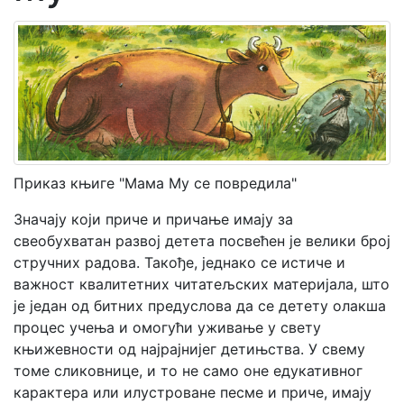
Мој
налог
Приказ књиге "Мама Му се повредила"
Значају који приче и причање имају за
свеобухватан развој детета посвећен је велики број
стручних радова. Такође, једнако се истиче и
важност квалитетних читатељских материјала, што
је један од битних предуслова да се детету олакша
процес учења и омогући уживање у свету
књижевности од најрајнијег детињства. У свему
томе сликовнице, и то не само оне едукативног
карактера или илустроване песме и приче, имају