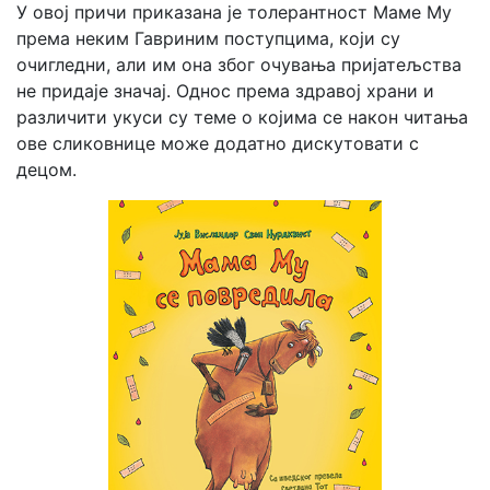
У овој причи приказана је толерантност Маме Му
према неким Гавриним поступцима, који су
очигледни, али им она због очувања пријатељства
не придаје значај. Однос према здравој храни и
различити укуси су теме о којима се након читања
ове сликовнице може додатно дискутовати с
децом.