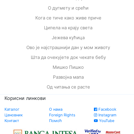
О дугмету и срећи
Кога се тиче како живе приче
Ципела на крају света
Јежева кућица
Ово је најстрашнији дан у мом животу
Шта да очекујете док чекате бебу
Мишко Пишко
Развојна мапа
Од читања се расте
Корисни линкови
Каталог
О нама
Facebook
Ценовник
Foreign Rights
Instagram
Контакт
Помоћ
YouTube