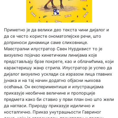
Приметно је да велики део текста чини дијалог и
да се често користе ономатопејске речи, што
доприноси динамици саме сликовнице.
Маестрални илустратор Свен Нурдквист то је
визуелно појачао кинетичким линијама које
представљају брзе покрете, као и облачићима, који
карактеришу жанр стрипа. Илустратор је успео да
дијалог визуелно усклади са изразом лица главних
јунака и на тај начин додатно објасни њихова
осећања. Он експериментише и илустрацијама
приказује необичне величине и пропорције
предмета како би ставио у први план оно што жели
да нагласи. Природу приказује идилично и
носталгично. Приказ унутрашњости Гавриног