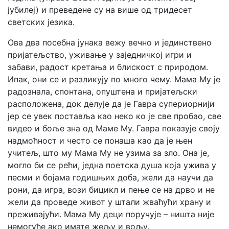
јубилеј) и преведене су на више од тридесет
светских језика.
Ова два посебна јунака вежу вечно и јединствено
пријатељство, уживање у заједничкој игри и
забави, радост кретања и блискост с природом.
Ипак, они се и разликују по много чему. Мама Му је
радознала, спонтана, опуштена и пријатељски
расположена, док делује да је Гавра супериорнији
јер се увек поставља као неко ко је све пробао, све
видео и боље зна од Маме Му. Гавра показује своју
надмоћност и често се понаша као да је њен
учитељ, што му Мама Му не узима за зло. Она је,
могло би се рећи, једна поетска душа која ужива у
песми и бојама годишњих доба, жели да научи да
рони, да игра, вози бицикл и пење се на дрво и не
жели да проведе живот у штали жваћући храну и
преживајући. Мама Му деци поручује – ништа није
немогуће ако имате жељу и вољу.