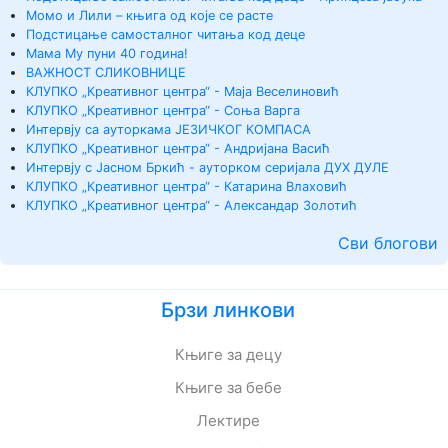
Момо и Лили – књига од које се расте
Подстицање самосталног читања код деце
Мама Му пуни 40 година!
ВАЖНОСТ СЛИКОВНИЦЕ
КЛУПКО „Креативног центра“ - Маја Веселиновић
КЛУПКО „Креативног центра“ - Соња Варга
Интервју са ауторкама ЈЕЗИЧКОГ КОМПАСА
КЛУПКО „Креативног центра“ - Андријана Васић
Интервју с Јасном Бркић - ауторком серијала ДУХ ДУЛЕ
КЛУПКО „Креативног центра“ - Катарина Влаховић
КЛУПКО „Креативног центра“ - Александар Золотић
Сви блогови
Брзи линкови
Књиге за децу
Књиге за бебе
Лектире