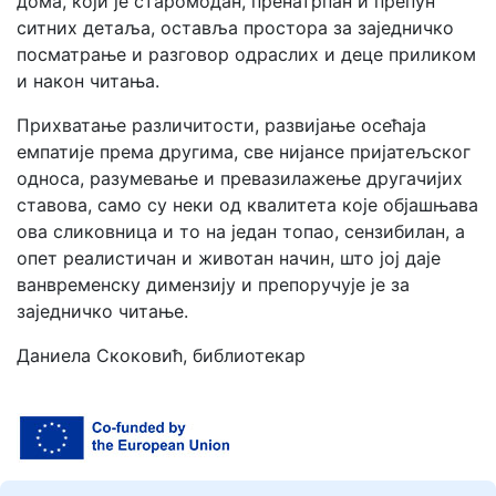
дома, који је старомодан, пренатрпан и препун
ситних детаља, оставља простора за заједничко
посматрање и разговор одраслих и деце приликом
и након читања.
Прихватање различитости, развијање осећаја
емпатије према другима, све нијансе пријатељског
односа, разумевање и превазилажење другачијих
ставова, само су неки од квалитета које објашњава
ова сликовница и то на један топао, сензибилан, а
опет реалистичан и животан начин, што јој даје
ванвременску димензију и препоручује је за
заједничко читање.
Даниела Скоковић, библиотекар