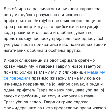
Без обзира на различитости њиховог карактера,
вежу их дубоко разумевање и искрено
пријатељство. Читајући ове сликовнице, деци се
кроз разговор могу лако приближити ситуације
када различити ставови и особине јунака не
представљају препреку пријатељском односу, већ
уче уметности прихватања како позитивних тако и
негативних особина и осећања других.
У новој сликовници из овог серијала срећемо
краву Маму Му и гаврана Гавру у новој авантури,
помало болној за Маму Му. У сликовници
Мама Му
се повредила
пратимо живахну Мама Му кoja се
изненада повредила, па јој најпре сељак, а онда и
одани пријатељ Гавра помажу покушавајући да јој
залече огреботину на телу и чворугу на глави.
Трагајући за ледом, Гавра открива садржај
фрижидера, што за њега представља прави изазов.