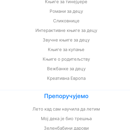
Књиге за тинејџере
Романи за децу
Сликовнице
Интерактивне књиге за децу
Звучне књиге за децу
Књиге за купање
Књиге о родитељству
Вежбанке за децу
Креативна Европа
Препоручујемо
Лето кад сам научила да летим
Мој дека је био трешња
Зеленбабини дарови