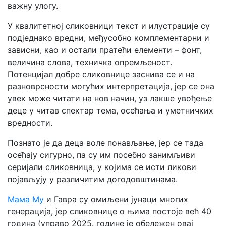
важну улогу.
У квалитетној сликовници текст и илустрације су
подједнако вредни, међусобно комплементарни и
зависни, као и остали пратећи елементи – фонт,
величина слова, техничка опремљеност.
Потенцијал добре сликовнице заснива се и на
разноврсности могућих интерпретација, јер се она
увек може читати на нов начин, уз лакше увођење
деце у читав спектар тема, осећања и уметничких
вредности.
Познато је да деца воле понављање, јер се тада
осећају сигурно, па су им посебно занимљиви
серијали сликовница, у којима се исти ликови
појављују у различитим догодовштинама.
Мама Му
и Гавра су омиљени јунаци многих
генерација, јер сликовнице о њима постоје већ 40
година (управо 2025. године је обележен овај