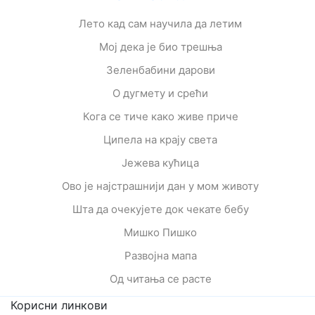
Лето кад сам научила да летим
Мој дека је био трешња
Зеленбабини дарови
О дугмету и срећи
Кога се тиче како живе приче
Ципела на крају света
Јежева кућица
Ово је најстрашнији дан у мом животу
Шта да очекујете док чекате бебу
Мишко Пишко
Развојна мапа
Од читања се расте
Корисни линкови