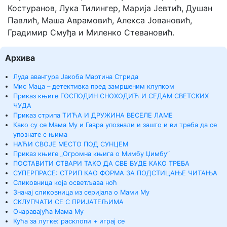
Костуранов, Лука Тилингер, Марија Јевтић, Душан
Павлић, Маша Аврамовић, Алекса Јовановић,
Градимир Смуђа и Миленко Стевановић.
Архива
Луда авантура Јакоба Мартина Стрида
Мис Маца – детективка пред замршеним клупком
Приказ књиге ГОСПОДИН СНОХОДИЋ И СЕДАМ СВЕТСКИХ
ЧУДА
Приказ стрипа ТИЋА И ДРУЖИНА ВЕСЕЛЕ ЛАМЕ
Како су се Мама Му и Гавра упознали и зашто и ви треба да се
упознате с њима
НАЋИ СВОЈЕ МЕСТО ПОД СУНЦЕМ
Приказ књиге „Огромна књига о Мимбу Џимбу“
ПОСТАВИТИ СТВАРИ ТАКО ДА СВЕ БУДЕ КАКО ТРЕБА
СУПЕРПРАСЕ: СТРИП КАО ФОРМА ЗА ПОДСТИЦАЊЕ ЧИТАЊА
Сликовница која осветљава ноћ
Значај сликовница из серијала о Мами Му
СКЛУПЧАТИ СЕ С ПРИЈАТЕЉИМА
Очаравајућа Мама Му
Кућа за лутке: расклопи + играј се