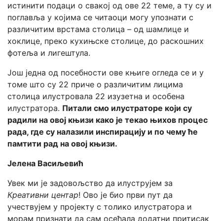
истинити подаци о свакој од ове 22 теме, а ту су и
поглавља у којима се читаоци могу упознати с
различитим врстама столица – од шамлице и
хоклице, преко кухињске столице, до раскошних
фотеља и лигештула.
Још једна од посебности ове књиге огледа се и у
томе што су 22 приче о различитим лицима
столица илустровала 22 изузетна и особена
илустратора.
Питали смо илустраторе који су
радили на овој књизи како је текао њихов процес
рада, где су налазили инспирацију и по чему ће
памтити рад на овој књизи.
Јелена Васиљевић
Увек ми је задовољство да илуструјем за
Креативни центар
! Ово је био први пут да
учествујем у пројекту с толико илустратора и
морам признати да сам осећала додатни притисак