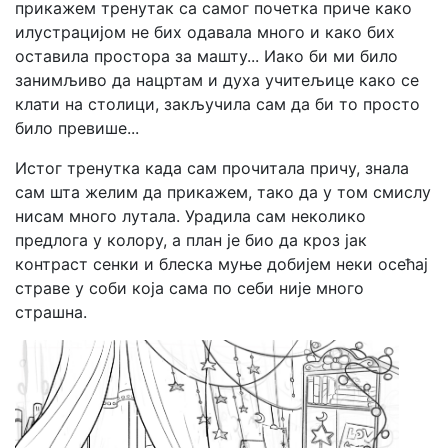
прикажем тренутак са самог почетка приче како
илустрацијом не бих одавала много и како бих
оставила простора за машту... Иако би ми било
занимљиво да нацртам и духа учитељице како се
клати на столици, закључила сам да би то просто
било превише...
Истог тренутка када сам прочитала причу, знала
сам шта желим да прикажем, тако да у том смислу
нисам много лутала. Урадила сам неколико
предлога у колору, а план је био да кроз јак
контраст сенки и блеска муње добијем неки осећај
страве у соби која сама по себи није много
страшна.