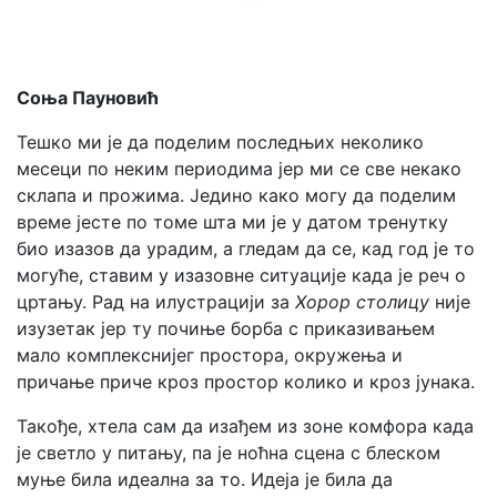
Соња Пауновић
Тешко ми је да поделим последњих неколико
месеци по неким периодима јер ми се све некако
склапа и прожима. Једино како могу да поделим
време јесте по томе шта ми је у датом тренутку
био изазов да урадим, а гледам да се, кад год је то
могуће, ставим у изазовне ситуације када је реч о
цртању. Рад на илустрацији за
Хорор столицу
није
изузетак јер ту почиње борба с приказивањем
мало комплекснијег простора, окружења и
причање приче кроз простор колико и кроз јунака.
Такође, хтела сам да изађем из зоне комфора када
је светло у питању, па је ноћна сцена с блеском
муње била идеална за то. Идеја је била да