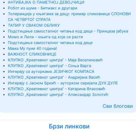
АНТИБАЈКА О ПАМЕТНОЈ ДЕВОЈЧИЦИ
Робот из шуме - Битмакс и другари
Толеранција у књигама за децу: пример сликовнице СЛОНОВИ
СА ЧЕТВРТОГ СПРАТА
ТАПИР У СВАКОМ ОБЛИКУ
Подстицање самосталног читања код деце - Принцеза јабука
Момо и Лили – књига од које се расте
Подстицање самосталног читања код деце
Мама Му пуни 40 година!
ВАЖНОСТ СЛИКОВНИЦЕ
КЛУПКО „Креативног центра“ - Маја Веселиновић
КЛУПКО „Креативног центра“ - Соња Варга
Интервју са ауторкама ЈЕЗИЧКОГ КОМПАСА
КЛУПКО „Креативног центра“ - Андријана Васић
Интервју с Јасном Бркић - ауторком серијала ДУХ ДУЛЕ
КЛУПКО „Креативног центра“ - Катарина Влаховић
КЛУПКО „Креативног центра“ - Александар Золотић
Сви блогови
Брзи линкови