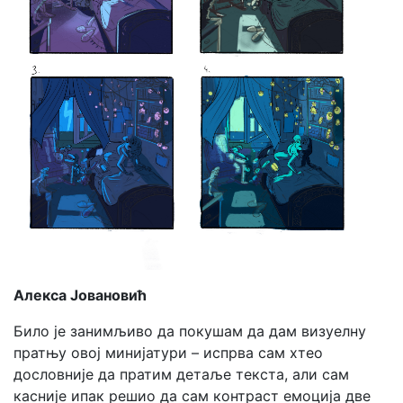
Алекса Јовановић
Било је занимљиво да покушам да дам визуелну
пратњу овој минијатури – испрва сам хтео
дословније да пратим детаље текста, али сам
касније ипак решио да сам контраст емоција две