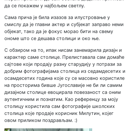
да се покажем у најбољем светлу.
Сама прича је била изазов за илустровање у
смислу да је главни актер и субјекат заправо неми
објекат, тако да је фокус морао бити на свему
ономе што се дешава столици и око ње.
С обзиром на то, ипак нисам занемарила дизајн и
карактер саме столице. Прелиставала сам домаће
сајтове који продају разну старудију у потрази за
добрим фотографијама столица из седамдесетих и
осамдесетих година које су се масовно користиле
на просторима бивше Југославије не би ли самим
дизајном столице евоцирала повезаност са оним
аутентичним и познатим. Као референцу за моју
столицу користила сам фотографије школских
столица које продаје корисник Милутин, којег
овом приликом поздрављам. :)