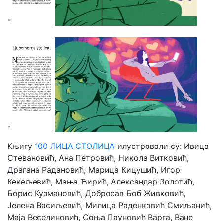
Књигу
100 ЛИЦА СТОЛИЦА
илустровали су: Ивица
Стевановић, Ана Петровић, Никола Витковић,
Драгана Радановић, Марица Кицушић, Игор
Кекељевић, Мања Ћирић, Александар Золотић,
Борис Кузмановић, Добросав Боб Живковић,
Јелена Васиљевић, Милица Раденковић Смиљанић,
Маја Веселиновић, Соња Пауновић Варга, Ване