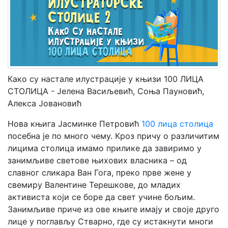
Мој
налог
Како су настале илустрације у књизи 100 ЛИЦА
СТОЛИЦА - Јелена Васиљевић, Соња Пауновић,
Алекса Јовановић
Нова књига Јасминке Петровић
100 лица столица
посебна је по много чему. Кроз причу о различитим
лицима столица имамо прилике да завиримо у
занимљиве светове њихових власника – од
славног сликара Ван Гога, преко прве жене у
свемиру Валентине Терешкове, до младих
активиста који се боре да свет учине бољим.
Занимљиве приче из ове књиге имају и своје друго
лице у поглављу Стварно, где су истакнути многи