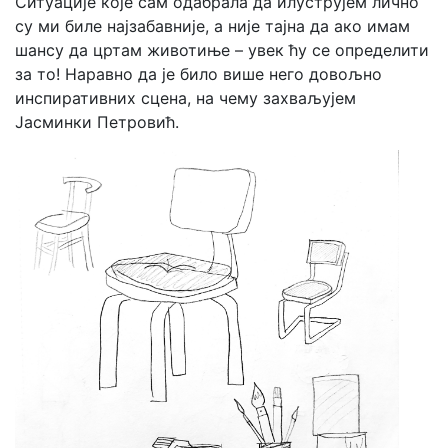
Ситуације које сам одабрала да илуструјем лично
су ми биле најзабавније, а није тајна да ако имам
шансу да цртам животиње – увек ћу се определити
за то! Наравно да је било више него довољно
инспиративних сцена, на чему захваљујем
Јасминки Петровић.