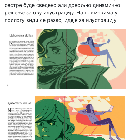
сестре буде сведено али довољно динамично
решење за ову илустрацију. На примерима у
прилогу види се развој идеје за илустрацију.