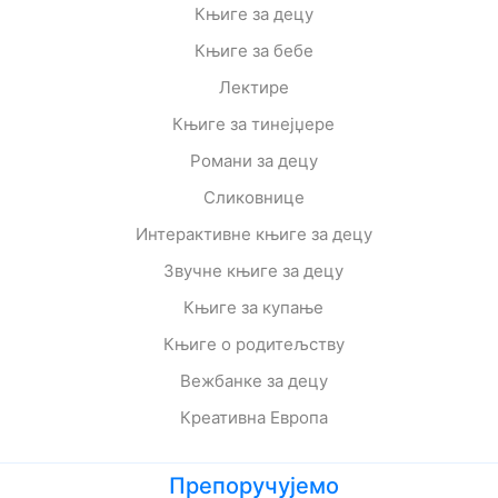
Књиге за децу
Књиге за бебе
Лектире
Књиге за тинејџере
Романи за децу
Сликовнице
Интерактивне књиге за децу
Звучне књиге за децу
Књиге за купање
Књиге о родитељству
Вежбанке за децу
Креативна Европа
Препоручујемо