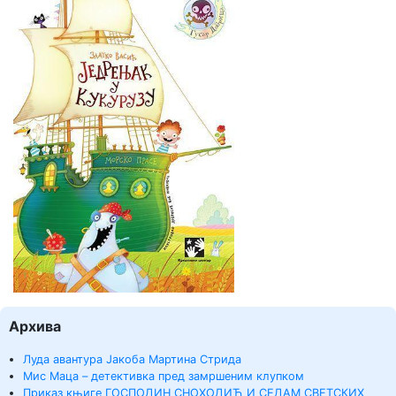
Архива
Луда авантура Јакоба Мартина Стрида
Мис Маца – детективка пред замршеним клупком
Приказ књиге ГОСПОДИН СНОХОДИЋ И СЕДАМ СВЕТСКИХ