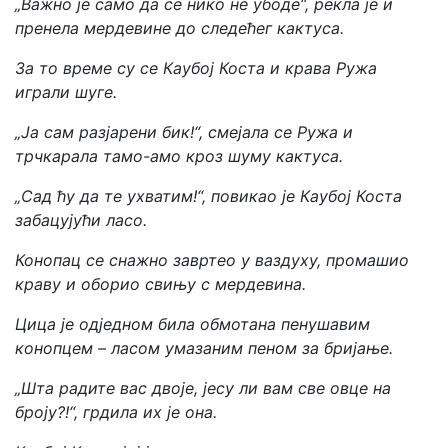
„Важно је само да се нико не убоде“, рекла је и
пренела мердевине до следећег кактуса.
За то време су се Каубој Коста и крава Ружа
играли шуге.
„Ја сам разјарени бик!“, смејала се Ружа и
трчкарала тамо-амо кроз шуму кактуса.
„Сад ћу да те ухватим!“, повикао је Каубој Коста
забацујући ласо.
Конопац се снажно завртео у ваздуху, промашио
краву и оборио свињу с мердевина.
Цица је одједном била обмотана пенушавим
конопцем – ласом умазаним пеном за бријање.
„Шта радите вас двоје, јесу ли вам све овце на
броју?!“, грдила их је она.