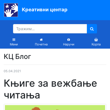
Креативни центар
Почетна
Књиге
Уџбеници
Мени
Почетна
Наручи
Корпа
За
КЦ Блог
вртиће
Лектира
05.04.2021
Акције
Књиге за вежбање
Блог
читања
Latinica