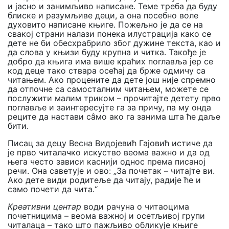
и јасно и занимљиво написане. Теме треба да буду
блиске и разумљиве деци, а она посебно воле
духовито написане књиге. Пожељно је да се на
свакој страни налази понека илустрација како се
дете не би обесхрабрило због дужине текста, као и
да слова у књизи буду крупна и читка. Такође је
добро да књига има више краћих поглавља јер се
код деце тако ствара осећај да брже одмичу са
читањем. Ако процените да дете још није спремно
да отпочне са самосталним читањем, можете се
послужити малим триком – прочитајте детету прво
поглавље и заинтересујте га за причу, па му онда
реците да настави сâмо ако га занима шта ће даље
бити.
Писац за децу Весна Видојевић Гајовић истиче да
је прво читалачко искуство веома важно и да од
њега често зависи каснији однос према писаној
речи. Она саветује и ово: „За почетак – читајте ви.
Ако дете види родитеље да читају, радије ће и
само почети да чита.“
Креативни центар
води рачуна о читаоцима
почетницима – веома важној и осетљивој групи
читалаца – тако што пажљиво обликује књиге