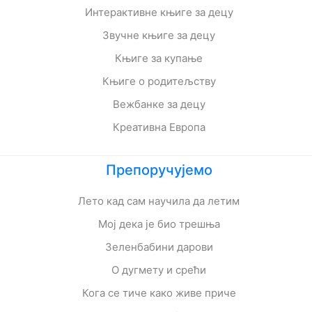
Интерактивне књиге за децу
Звучне књиге за децу
Књиге за купање
Књиге о родитељству
Вежбанке за децу
Креативна Европа
Препоручујемо
Лето кад сам научила да летим
Мој дека је био трешња
Зеленбабини дарови
О дугмету и срећи
Кога се тиче како живе приче