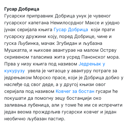
Гусар Добрица
Гусарски приправник Добрица унук је чувеног
гусарског капетана Немилосрдног Максе и уједно
јунак серијала књига
Гусар Добрица
који прати
гусарску дружини коју, поред Добрице, чине и
гуска Љубинка, мачак Згубидан и љубазна
Мушкатла, и њихове авантурае на малом Острву
скривеном таласима жита усред Панонског мора.
Прва у низу књига под називом
Једрењак у
кукурузу
увела је читаоце у авантуру потраге за
једрењаком Морско прасе, који је Добрица добио у
наслеђе од свог деде, а у другој књизи овог
серијала под називом
Ковчег за бостан
гусари ће
покушати да помогну зецу бостанџији око
заливања лубеница, али у томе ће им се испречити
један веома прождрљив гусарски ковчег и један
необично љубазан пастир.