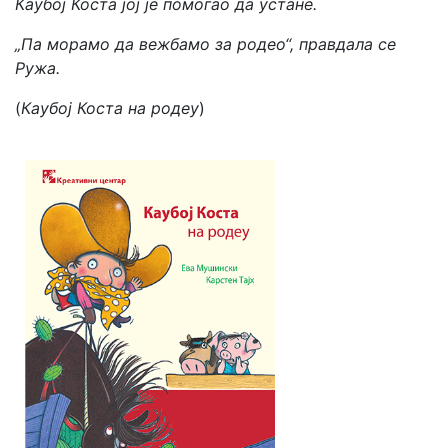
Каубој Коста јој је помогао да устане.
„Па морамо да вежбамо за родео“, правдала се
Ружа.
(
Каубој Коста на родеу
)