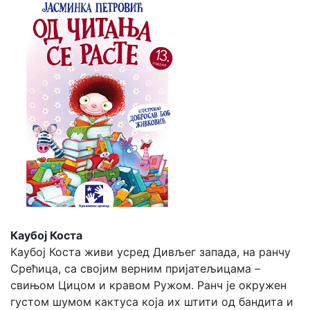
Каубој Коста
Каубој Коста живи усред Дивљег запада, на ранчу
Срећица, са својим верним пријатељицама –
свињом Цицом и кравом Ружом. Ранч је окружен
густом шумом кактуса која их штити од бандита и