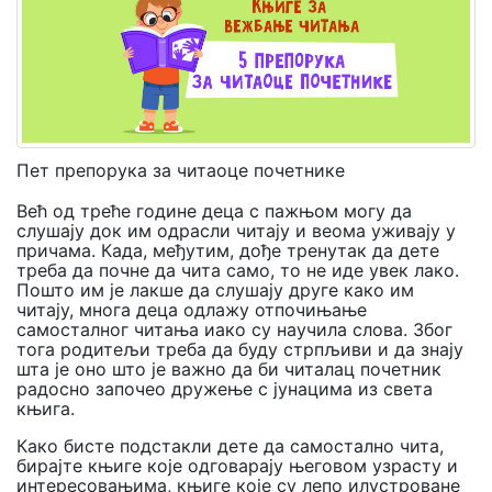
Мој
налог
Пет препорука за читаоце почетнике
Већ од треће године деца с пажњом могу да
слушају док им одрасли читају и веома уживају у
причама. Када, међутим, дође тренутак да дете
треба да почне да чита само, то не иде увек лако.
Пошто им је лакше да слушају друге како им
читају, многа деца одлажу отпочињање
самосталног читања иако су научила слова. Због
тога родитељи треба да буду стрпљиви и да знају
шта је оно што је важно да би читалац почетник
радосно започео дружење с јунацима из света
књига.
Како бисте подстакли дете да самостално чита,
бирајте књиге које одговарају његовом узрасту и
интересовањима, књиге које су лепо илустроване