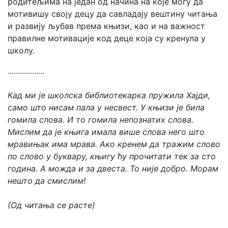
родитељима на један од начина на које могу да
мотивишу своју децу да савладају вештину читања
и развију љубав према књизи, као и на важност
правилне мотивације код деце која су кренула у
школу.
..................
Кад ми је школска библиотекарка пружила Хајди,
само што нисам пала у несвест. У књизи је била
гомила слова. И то гомила непознатих слова.
Мислим да је књига имала више слова него што
мрaвињак има мрава. Ако кренем да тражим слово
по слово у буквару, књигу ћу прочитати тек за сто
година. А можда и за двеста. То није добро. Морам
нешто да смислим!
(Од читања се расте)