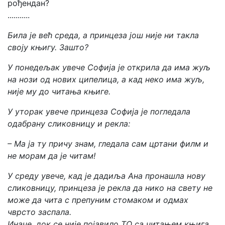
рођендан?
...........
Била је већ среда, а принцеза још није ни такла
своју књигу. Зашто?
У понедељак увече Софија је открила да има жуљ
на нози од нових ципелица, а кад неко има жуљ,
није му до читања књиге.
У уторак увече принцеза Софија је погледала
одабрану сликовницу и рекла:
– Ма ја ту причу знам, гледала сам цртани филм и
не морам да је читам!
У среду увече, кад је дадиља Ана пронашла нову
сликовницу, принцеза је рекла да нико на свету не
може да чита с препуним стомаком и одмах
чврсто заспала.
Иначе, док се није појавило ТО са читањем књигa,