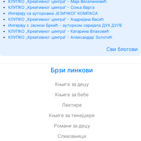
КЛУПКО „Креативног центра“ - Маја Веселиновић
КЛУПКО „Креативног центра“ - Соња Варга
Интервју са ауторкама ЈЕЗИЧКОГ КОМПАСА
КЛУПКО „Креативног центра“ - Андријана Васић
Интервју с Јасном Бркић - ауторком серијала ДУХ ДУЛЕ
КЛУПКО „Креативног центра“ - Катарина Влаховић
КЛУПКО „Креативног центра“ - Александар Золотић
Сви блогови
Брзи линкови
Књиге за децу
Књиге за бебе
Лектире
Књиге за тинејџере
Романи за децу
Сликовнице