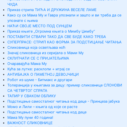
ЧУДА
Приказ стрипа ТИЋА И ДРУЖИНА ВЕСЕЛЕ ЛАМЕ
Како су се Мама Му и Гавра упознали и зашто и ви треба да се
упознате с њима
НАЋИ СВОЈЕ МЕСТО ПОД СУНЦЕМ
Приказ књиге „Огромна књига о Мимбу Џимбу“
ПОСТАВИТИ СТВАРИ ТАКО ДА СВЕ БУДЕ КАКО ТРЕБА
СУПЕРПРАСЕ: СТРИП КАО ФОРМА ЗА ПОДСТИЦАЊЕ ЧИТАЊА
Сликовница која осветљава ноћ
Значај сликовница из серијала о Мами Му
СКЛУПЧАТИ СЕ С ПРИЈАТЕЉИМА
Очаравајућа Мама Му
Кућа за лутке: расклопи + играј се
АНТИБАЈКА О ПАМЕТНОЈ ДЕВОЈЧИЦИ
Робот из шуме - Битмакс и другари
Толеранција у књигама за децу: пример сликовнице СЛОНОВИ
СА ЧЕТВРТОГ СПРАТА
ТАПИР У СВАКОМ ОБЛИКУ
Подстицање самосталног читања код деце - Принцеза јабука
Момо и Лили – књига од које се расте
Подстицање самосталног читања код деце
Мама Му пуни 40 година!
ВАЖНОСТ СЛИКОВНИЦЕ