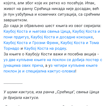
којота, али због које их ретко ко посећује. Ипак,
живот на ранчу Срећица никада није досадан, већ
је пун узбуђења и комичних ситуација, са срећним
завршетком.
До сада је објављено шест књига из овог серијала:
Каубој Коста и његова свиња Цица
,
Каубој Коста и
пони прдигуз
,
Каубој Коста и досадне кокошке
,
Каубој Коста и Грозни Френк
,
Каубој Коста и Тома
Торнадо
и
Каубој Коста на родеу
.
За књиге о Каубоју Кости важи и посебна акција -
уз две купљене књиге на поклон се добија постер с
јунацима ових прича
, а у
з четири купљене књиге
поклон је и специјална кактус-оловка
!
....................
У шуми кактуса, иза ранча „Срећица“, свиња Цица
је бријала кактусе.