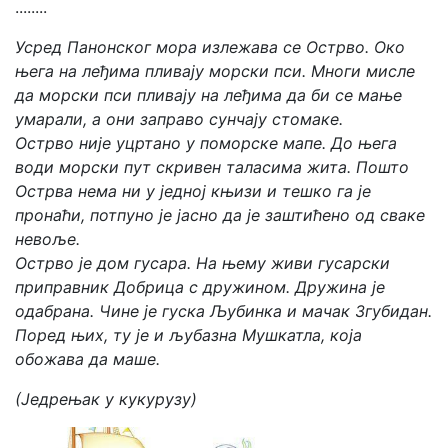
........
Усред Панонског мора излежава се Острво. Око
њега на леђима пливају морски пси. Многи мисле
да морски пси пливају на леђима да би се мање
умарали, а они заправо сунчају стомаке.
Острво није уцртано у поморске мапе. До њега
води морски пут скривен таласима жита. Пошто
Острва нема ни у једној књизи и тешко га је
пронаћи, потпуно је јасно да је заштићено од сваке
невоље.
Острво је дом гусара. На њему живи гусарски
приправник Добрица с дружином. Дружина је
одабрана. Чине је гуска Љубинка и мачак Згубидан.
Поред њих, ту је и љубазна Мушкатла, која
обожава да маше.
(Једрењак у кукурузу)