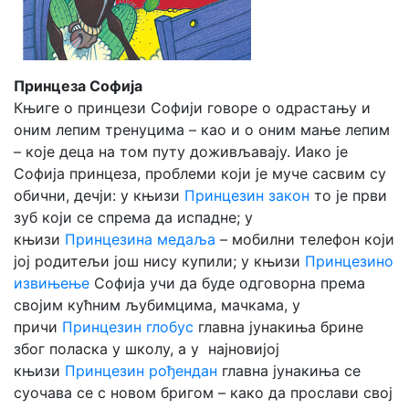
Принцеза Софија
Књиге о принцези Софији говоре о одрастању и
оним лепим тренуцима – као и о оним мање лепим
– које деца на том путу доживљавају. Иако је
Софија принцеза, проблеми који је муче сасвим су
обични, дечји: у књизи
Принцезин закон
то је први
зуб који се спрема да испадне; у
књизи
Принцезина медаља
– мобилни телефон који
јој родитељи још нису купили; у књизи
Принцезино
извињење
Софија учи да буде одговорна према
својим кућним љубимцима, мачкама, у
причи
Принцезин глобус
главна јунакиња брине
због поласка у школу, а у најновијој
књизи
Принцезин рођендан
главна јунакиња се
суочава се с новом бригом – како да прослави свој