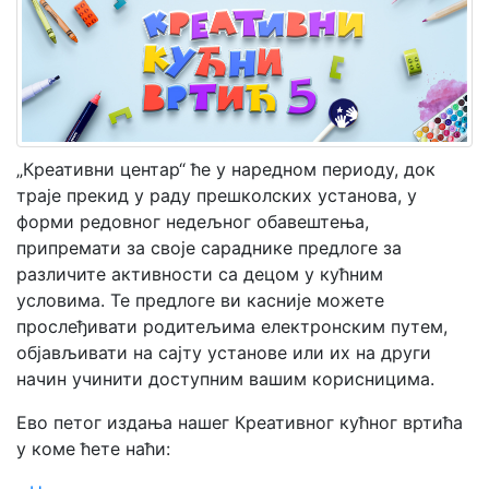
Мој
налог
„Креативни центар“ ће у наредном периоду, док
траје прекид у раду прешколских установа, у
форми редовног недељног обавештења,
припремати за своје сараднике предлоге за
различите активности са децом у кућним
условима. Те предлоге ви касније можете
прослеђивати родитељима електронским путем,
објављивати на сајту установе или их на други
начин учинити доступним вашим корисницима.
Ево петог издања нашег Креативног кућног вртића
у коме ћете наћи: