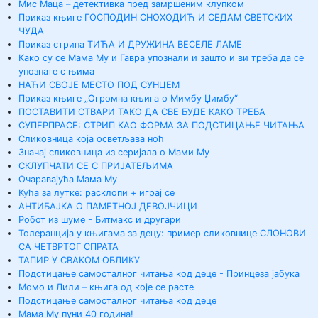
Мис Маца – детективка пред замршеним клупком
Приказ књиге ГОСПОДИН СНОХОДИЋ И СЕДАМ СВЕТСКИХ
ЧУДА
Приказ стрипа ТИЋА И ДРУЖИНА ВЕСЕЛЕ ЛАМЕ
Како су се Мама Му и Гавра упознали и зашто и ви треба да се
упознате с њима
НАЋИ СВОЈЕ МЕСТО ПОД СУНЦЕМ
Приказ књиге „Огромна књига о Мимбу Џимбу“
ПОСТАВИТИ СТВАРИ ТАКО ДА СВЕ БУДЕ КАКО ТРЕБА
СУПЕРПРАСЕ: СТРИП КАО ФОРМА ЗА ПОДСТИЦАЊЕ ЧИТАЊА
Сликовница која осветљава ноћ
Значај сликовница из серијала о Мами Му
СКЛУПЧАТИ СЕ С ПРИЈАТЕЉИМА
Очаравајућа Мама Му
Кућа за лутке: расклопи + играј се
АНТИБАЈКА О ПАМЕТНОЈ ДЕВОЈЧИЦИ
Робот из шуме - Битмакс и другари
Толеранција у књигама за децу: пример сликовнице СЛОНОВИ
СА ЧЕТВРТОГ СПРАТА
ТАПИР У СВАКОМ ОБЛИКУ
Подстицање самосталног читања код деце - Принцеза јабука
Момо и Лили – књига од које се расте
Подстицање самосталног читања код деце
Мама Му пуни 40 година!