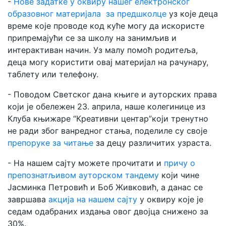
-
Нове задатке у оквиру нашег електронског
образовног материјала за предшколце
уз које деца
време које проводе код куће могу да искористе
припремајући се за школу на занимљив и
интерактиван начин. Уз малу помоћ родитеља,
деца могу користити овај материјал на рачунару,
таблету или телефону.
- Поводом Светског дана књиге и ауторских права
који је обележен 23. априла, наше колегинице из
Клуба књижаре “Креативни центар”који тренутно
не ради због ванредног стања, поделиле су своје
препоруке за читање
за децу различитих узраста.
- На нашем сајту можете прочитати и
причу о
препознатљивом ауторском тандему
који чине
Јасминка Петровић и Боб Живковић, а данас се
завршава
акција на нашем сајту
у оквиру које је
седам одабраних издања овог двојца снижено за
30%.