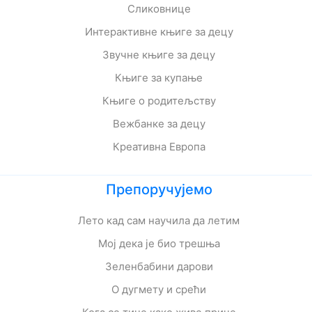
Сликовнице
Интерактивне књиге за децу
Звучне књиге за децу
Књиге за купање
Књиге о родитељству
Вежбанке за децу
Креативна Европа
Препоручујемо
Лето кад сам научила да летим
Мој дека је био трешња
Зеленбабини дарови
О дугмету и срећи