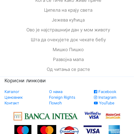
Кога се тиче како живе приче
Ципела на крају света
Јежева кућица
Ово је најстрашнији дан у мом животу
Шта да очекујете док чекате бебу
Мишко Пишко
Развојна мапа
Од читања се расте
Корисни линкови
Каталог
О нама
Facebook
Ценовник
Foreign Rights
Instagram
Контакт
Помоћ
YouTube