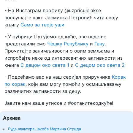
- На Инстаграм профилу @uzpricujelakse
послушајте како Јасминка Петровић чита своју
књигу
Само за твоје уши
- У рубрици Путујемо од куће, ове недеље
представили смо
Чешку Републику
и
Гану
.
Прочитајте занимљивости о овим земљама и
испробајте неке од интересантних активности из
књига
С децом око света 1
и
С децом око света 2
- Подсећамо вас на наш серијал приручника
Корак
по корак
, који вам могу помоћи у осмишљавању
различитих активности за децу.
Јавите нам ваше утиске и #останитекодкуће!
Архива
Луда авантура Јакоба Мартина Стрида