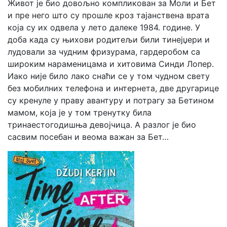
Живот је био довољно компликован за Моли и Бет
и пре него што су прошле кроз тајанствена врата
која су их одвела у лето далеке 1984. године. У
доба када су њихови родитељи били тинејџери и
лудовали за чудним фризурама, гардеробом са
широким нараменицама и хитовима Синди Лопер.
Иако није било лако снаћи се у том чудном свету
без мобилних телефона и интернета, две другарице
су кренуле у праву авантуру и потрагу за Бетином
мамом, која је у том тренутку била
тринаестогодишња девојчица. А разлог је био
сасвим посебан и веома важан за Бет…