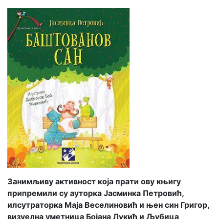
Занимљиву активност која прати ову књигу
припремили су ауторка Јасминка Петровић,
илсутраторка Маја Веселиновић и њен син Григор,
визуелна уметница Бојана Лукић и Љубица