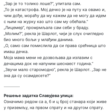
„Зар је то толико лоше?“, упитала сам.
„То је катастрофа. Мој дечко је на путу ка овамо и,
чим дође, мораћу да му кажем да не могу да идем
с њим на журку као што сам му обећала.“
„Лицемер“, промрмљала сам себи у браду.
„Молим?“, рекла је Шарлот, чији је слух очигледно
био много бољи у млађим данима.
„О, само сам помислила да си права срећница што
имаш дечка.
Моја мама мени не дозвољава да излазим с
дечацима док не напуним шеснаест година.“
„Звучи мало старомодно“, рекла је Шарлот. „Зар не
зна да су осамдесете?“
................
Решење задатка Славујева улица:
Означимо редом са а, б и ц број станара који живе
у приземљу, на првом спрату и на другом спрату.