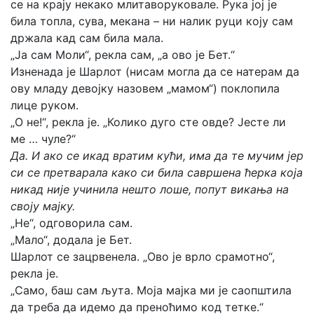
се на крају некако млитаворуковале. Рука јој је
била топла, сува, мекана – ни налик руци коју сам
држала кад сам била мала.
„Ја сам Моли“, рекла сам, „а ово је Бет.“
Изненада је Шарлот (нисам могла да се натерам да
ову младу девојку назовем „мамом“) поклопила
лице руком.
„О не!“, рекла је. „Колико дуго сте овде? Јесте ли
ме … чуле?“
Да. И ако се икад вратим кући, има да те мучим јер
си се претварала како си била савршена ћерка која
никад није учинила нешто лоше, попут викања на
своју мајку.
„Не“, одговорила сам.
„Мало“, додала је Бет.
Шарлот се зацрвенела. „Ово је врло срамотно“,
рекла је.
„Само, баш сам љута. Моја мајка ми је саопштила
да треба да идемо да преноћимо код тетке.“