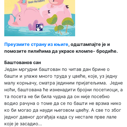
Преузмите страну из књиге
, одштампајте је и
помозите пилићима да украсе кломпе- бродиће.
Баштованов сан
Један мргудни баштован по читав дан брине о
башти и улаже много труда у цвеће, које, уз једну
малу корњачу, сматра јединим пријатељима. Jедне
ноћи, баштована ће изненадити бројни посетиоци, а
та посета не би била чудна да он није посебно
водио рачуна о томе да се по башти не врзма нико
ко би могао да науди његовом цвећу. А све то због
једног давног догађаја када су нестале прве лале
које је засадио…