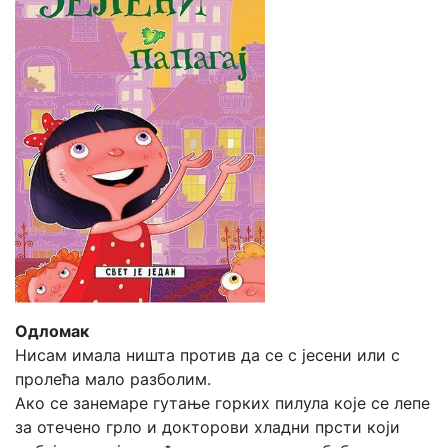
Одломак
Нисам имала ништа против да се с јесени или с
пролећа мало разболим.
Ако се занемаре гутање горких пилула које се лепе
за отечено грло и докторови хладни прсти који