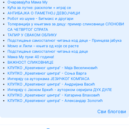
Очаравајућа Мама Му
Кућа за лутке: расклопи + играј се
АНТИБАЈКА О ПАМЕТНОЈ ДЕВОЈЧИЦИ
Робот из шуме - Битмакс и другари
Толеранција у књигама за децу: пример сликовнице СЛОНОВИ
СА ЧЕТВРТОГ СПРАТА
ТАПИР У СВАКОМ ОБЛИКУ
Подстицање самосталног читања код деце - Принцеза јабука
Момо и Лили – књига од које се расте
Подстицање самосталног читања код деце
Мама Му пуни 40 година!
ВАЖНОСТ СЛИКОВНИЦЕ
КЛУПКО „Креативног центра“ - Маја Веселиновић
КЛУПКО „Креативног центра“ - Соња Варга
Интервју са ауторкама ЈЕЗИЧКОГ КОМПАСА
КЛУПКО „Креативног центра“ - Андријана Васић
Интервју с Јасном Бркић - ауторком серијала ДУХ ДУЛЕ
КЛУПКО „Креативног центра“ - Катарина Влаховић
КЛУПКО „Креативног центра“ - Александар Золотић
Сви блогови