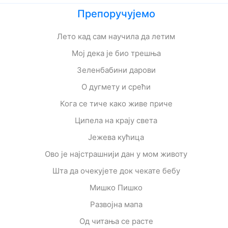
Препоручујемо
Лето кад сам научила да летим
Мој дека је био трешња
Зеленбабини дарови
О дугмету и срећи
Кога се тиче како живе приче
Ципела на крају света
Јежева кућица
Ово је најстрашнији дан у мом животу
Шта да очекујете док чекате бебу
Мишко Пишко
Развојна мапа
Од читања се расте