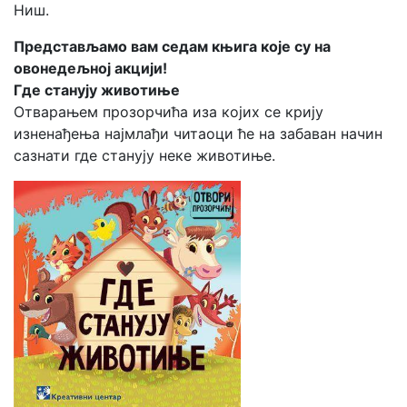
Ниш.
Представљамо вам седам књига које су на
овонедељној акцији!
Где станују животиње
Отварањем прозорчића иза којих се крију
изненађења најмлађи читаоци ће на забаван начин
сазнати где станују неке животиње.