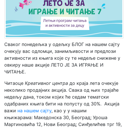
Мој
налог
Сваког понедељка у одељку БЛОГ на нашем сајту
очекују вас одломци, занимљивости и предлози
активности из књига које су те недеље снижене у
овкиру наше акције ЛЕТО ЈЕ ЗА ИГРАЊЕ И
ЧИТАЊЕ.
Читаоце
Креативног центра
до краја лета очекује
неколико продајних акција. Свака од њих трајаће
недељу дана, током којих ће седам тематски
одабраних књига бити на попусту од 30%. Акција
важи
на нашем сајту
, као у у нашим
књижарама: Македонска 30, Београд; Уроша
Мартиновића 12, Нови Београд; Синђелићев трг 19,