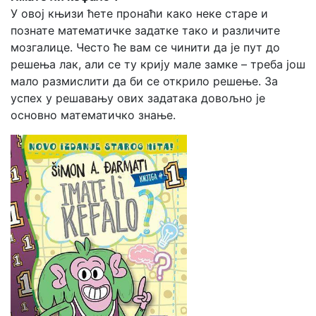
У овој књизи ћете пронаћи како неке старе и
познате математичке задатке тако и различите
мозгалице. Често ће вам се чинити да је пут до
решења лак, али се ту крију мале замке – треба још
мало размислити да би се открило решење. За
успех у решавању ових задатака довољно је
основно математичко знање.