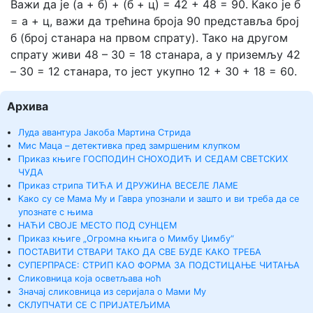
Важи да је (а + б) + (б + ц) = 42 + 48 = 90. Како је б
= а + ц, важи да трећина броја 90 представља број
б (број станара на првом спрату). Тако на другом
спрату живи 48 – 30 = 18 станара, а у приземљу 42
– 30 = 12 станара, то јест укупно 12 + 30 + 18 = 60.
Архива
Луда авантура Јакоба Мартина Стрида
Мис Маца – детективка пред замршеним клупком
Приказ књиге ГОСПОДИН СНОХОДИЋ И СЕДАМ СВЕТСКИХ
ЧУДА
Приказ стрипа ТИЋА И ДРУЖИНА ВЕСЕЛЕ ЛАМЕ
Како су се Мама Му и Гавра упознали и зашто и ви треба да се
упознате с њима
НАЋИ СВОЈЕ МЕСТО ПОД СУНЦЕМ
Приказ књиге „Огромна књига о Мимбу Џимбу“
ПОСТАВИТИ СТВАРИ ТАКО ДА СВЕ БУДЕ КАКО ТРЕБА
СУПЕРПРАСЕ: СТРИП КАО ФОРМА ЗА ПОДСТИЦАЊЕ ЧИТАЊА
Сликовница која осветљава ноћ
Значај сликовница из серијала о Мами Му
СКЛУПЧАТИ СЕ С ПРИЈАТЕЉИМА