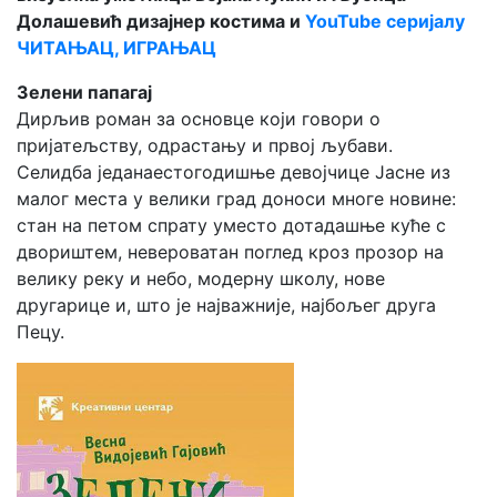
Долашевић дизајнер костима и
YouTube серијалу
ЧИТАЊАЦ, ИГРАЊАЦ
Зелени папагај
Дирљив роман за основце који говори о
пријатељству, одрастању и првој љубави.
Селидба једанаестогодишње девојчице Јасне из
малог места у велики град доноси многе новине:
стан на петом спрату уместо дотадашње куће с
двориштем, невероватан поглед кроз прозор на
велику реку и небо, модерну школу, нове
другарице и, што је најважније, најбољег друга
Пецу.