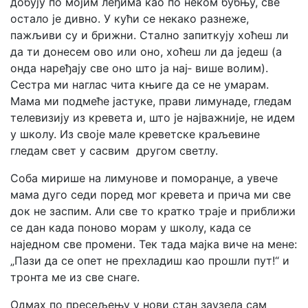
добују по мојим леђима као по неком бубњу, све
остало је дивно. У кући се некако рaзнеже,
пажљиви су и брижни. Стално запиткују хоћеш ли
да ти донесем ово или оно, хоћеш ли да једеш (а
онда наређају све оно што ја нај‑ више волим).
Сестра ми наглас чита књиге да се не умарам.
Мама ми подмеће јастуке, прави лимунаде, гледам
телевизију из кревета и, што је најважније, не идем
у школу. Из своје мале креветске краљевине
гледам свет у сасвим другом светлу.
Соба мирише на лимунове и поморанџе, а увече
мама дуго седи поред мог кревета и прича ми све
док не заспим. Али све то кратко траје и приближи
се дан када поново морам у школу, када се
наједном све промени. Тек тада мајка виче на мене:
„Пази да се опет не прехладиш као прошли пут!“ и
тронта ме из све снаге.
Одмах по пресељењу у нови стан заузела сам