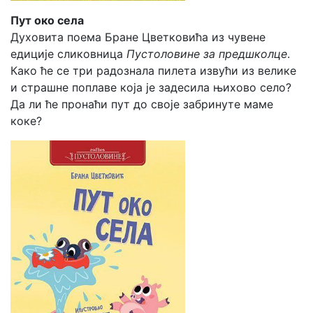
Пут око села
Духовита поема Бране Цветковића из чувене
едиције сликовница
Пустоловине за предшколце
.
Како ће се три радознала пилета извући из велике
и страшне поплаве која је задесила њихово село?
Да ли ће пронаћи пут до своје забринуте маме
коке?