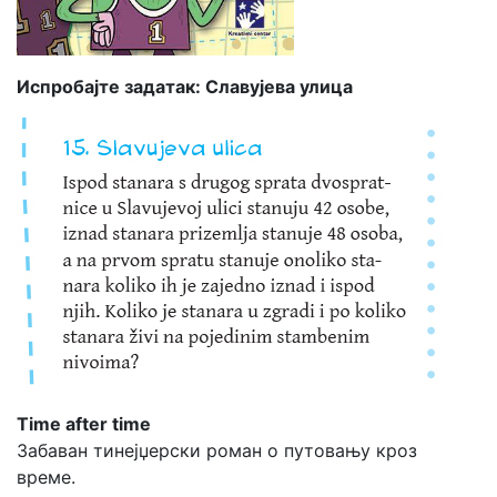
Испробајте задатак: Славујева улица
Time after time
Забаван тинејџерски роман о путовању кроз
време.