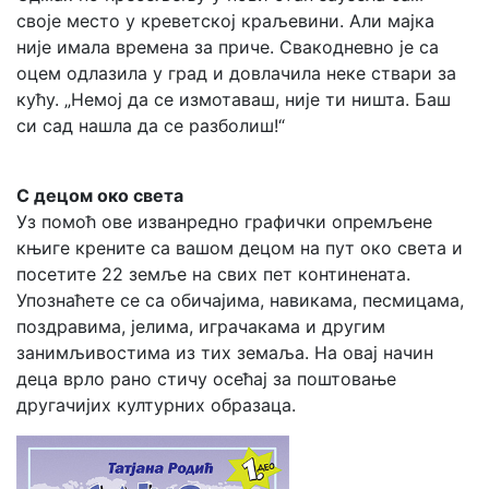
своје место у креветској краљевини. Али мајка
није имала времена за приче. Свакодневно је са
оцем одлазила у град и довлачила неке ствари за
кућу. „Немој да се измотаваш, није ти ништа. Баш
си сад нашла да се разболиш!“
С децом око света
Уз помоћ ове изванредно графички опремљене
књиге крените са вашом децом на пут око света и
посетите 22 земље на свих пет континената.
Упознаћете се са обичајима, навикама, песмицама,
поздравима, јелима, играчакама и другим
занимљивостима из тих земаља. На овај начин
деца врло рано стичу осећај за поштовање
другачијих културних образаца.