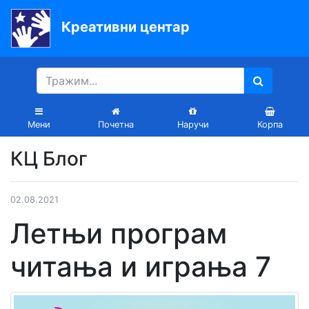
Креативни центар
Почетна
Књиге
Уџбеници
Мени
Почетна
Наручи
Корпа
За
КЦ Блог
вртиће
Лектира
02.08.2021
Акције
Летњи програм
Блог
читања и играња 7
Latinica