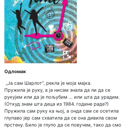
Одломак
„Ја сам Шарлот“, рекла је моја мајка.
Пружила је руку, а ја нисам знала да ли да се
рукујем или да је пољубим … или шта да урадим.
(Откуд знам шта деца из 1984. године раде?)
Пружила сам руку ка њој, а онда сам се осетила
глупаво јер сам схватила да се она дивила свом
прстену. Било је глупо да се повучем, тако да смо