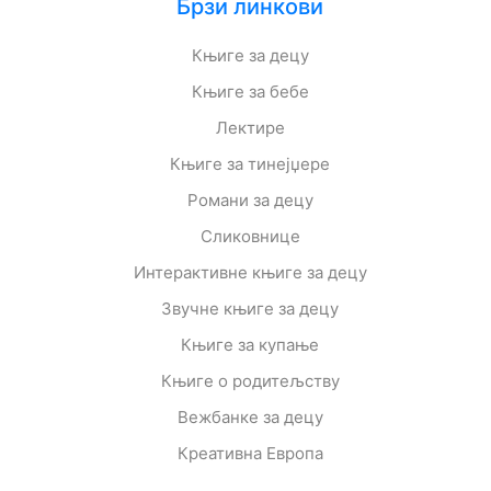
Брзи линкови
Књиге за децу
Књиге за бебе
Лектире
Књиге за тинејџере
Романи за децу
Сликовнице
Интерактивне књиге за децу
Звучне књиге за децу
Књиге за купање
Књиге о родитељству
Вежбанке за децу
Креативна Европа