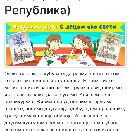
Република)
Мој
налог
Овако везани за кућу можда размишљамо о томе
колико смо сви на свету слични. Носимо исте
маске, на исти начин перемо руке и сви добијамо
исте савете како да се чувамо. Али, сви се и
разликујемо. Живимо на удаљеним крајевима
планете, носимо другачију одећу, једемо различиту
храну и имамо своје обичаје. Упознавање са
другим културама веома је важно јер омогућава
сваком детету лакше прихватање различитости.