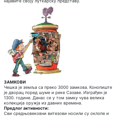
најавите своју луткарску представу.
ЗАМКОВИ
Чешка је земља са преко 3000 замкова. Конопиште
је дворац поред шуме и реке Сазаве. Изграђен је
1300. године. Данас се у том замку чува велика
колекција оружја из давних времена.
Предлог активности:
Сви средњовековни витезови носили су оклопе и