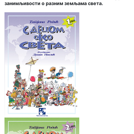
занимљивости о разним земљама света.