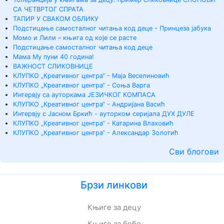
СА ЧЕТВРТОГ СПРАТА
ТАПИР У СВАКОМ ОБЛИКУ
Подстицање самосталног читања код деце - Принцеза јабука
Момо и Лили – књига од које се расте
Подстицање самосталног читања код деце
Мама Му пуни 40 година!
ВАЖНОСТ СЛИКОВНИЦЕ
КЛУПКО „Креативног центра“ - Маја Веселиновић
КЛУПКО „Креативног центра“ - Соња Варга
Интервју са ауторкама ЈЕЗИЧКОГ КОМПАСА
КЛУПКО „Креативног центра“ - Андријана Васић
Интервју с Јасном Бркић - ауторком серијала ДУХ ДУЛЕ
КЛУПКО „Креативног центра“ - Катарина Влаховић
КЛУПКО „Креативног центра“ - Александар Золотић
Сви блогови
Брзи линкови
Књиге за децу
Књиге за бебе