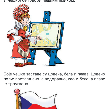
У Чешкој се говори чешким језиком.
Боје чешке заставе су црвена, бела и плава. Црвено
поље постављено је водоравно, као и бело, а плаво
је троугаоно.