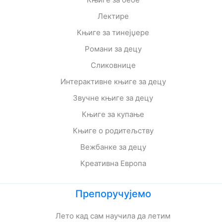
Лектире
Књиге за тинејџере
Романи за децу
Сликовнице
Интерактивне књиге за децу
Звучне књиге за децу
Књиге за купање
Књиге о родитељству
Вежбанке за децу
Креативна Европа
Препоручујемо
Лето кад сам научила да летим