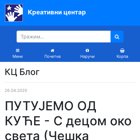
Креативни центар
Почетна
Књиге
Уџбеници
Мени
Почетна
Наручи
Корпа
За
КЦ Блог
вртиће
Лектира
26.04.2020
Акције
ПУТУЈЕМО ОД
Блог
КУЋЕ - С децом око
света (Чешка
Latinica