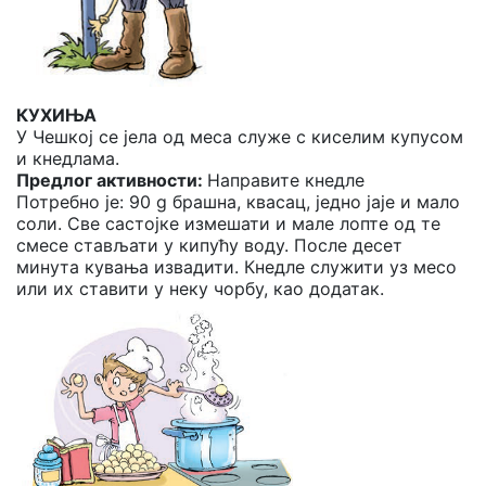
КУХИЊА
У Чешкој се јела од меса служе с киселим купусом
и кнедлама.
Предлог активности:
Направите кнедле
Потребно је: 90 g брашна, квасац, једно јаје и мало
соли. Све састојке измешати и мале лопте од те
смесе стављати у кипућу воду. После десет
минута кувања извадити. Кнедле служити уз месо
или их ставити у неку чорбу, као додатак.