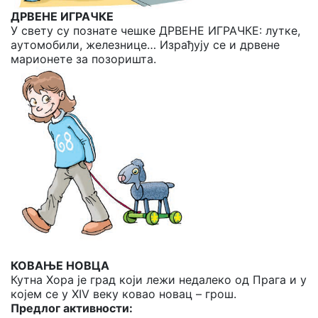
ДРВЕНЕ ИГРАЧКЕ
У свету су познате чешке ДРВЕНЕ ИГРАЧКЕ: лутке,
аутомобили, железнице… Израђују се и дрвене
марионете за позоришта.
КОВАЊЕ НОВЦА
Кутна Хора је град који лежи недалеко од Прага и у
којем се у XIV веку ковао новац – грош.
Предлог активности: