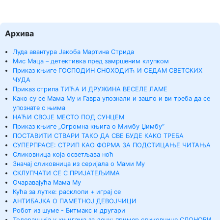
Архива
Луда авантура Јакоба Мартина Стрида
Мис Маца – детективка пред замршеним клупком
Приказ књиге ГОСПОДИН СНОХОДИЋ И СЕДАМ СВЕТСКИХ
ЧУДА
Приказ стрипа ТИЋА И ДРУЖИНА ВЕСЕЛЕ ЛАМЕ
Како су се Мама Му и Гавра упознали и зашто и ви треба да се
упознате с њима
НАЋИ СВОЈЕ МЕСТО ПОД СУНЦЕМ
Приказ књиге „Огромна књига о Мимбу Џимбу“
ПОСТАВИТИ СТВАРИ ТАКО ДА СВЕ БУДЕ КАКО ТРЕБА
СУПЕРПРАСЕ: СТРИП КАО ФОРМА ЗА ПОДСТИЦАЊЕ ЧИТАЊА
Сликовница која осветљава ноћ
Значај сликовница из серијала о Мами Му
СКЛУПЧАТИ СЕ С ПРИЈАТЕЉИМА
Очаравајућа Мама Му
Кућа за лутке: расклопи + играј се
АНТИБАЈКА О ПАМЕТНОЈ ДЕВОЈЧИЦИ
Робот из шуме - Битмакс и другари
Толеранција у књигама за децу: пример сликовнице СЛОНОВИ