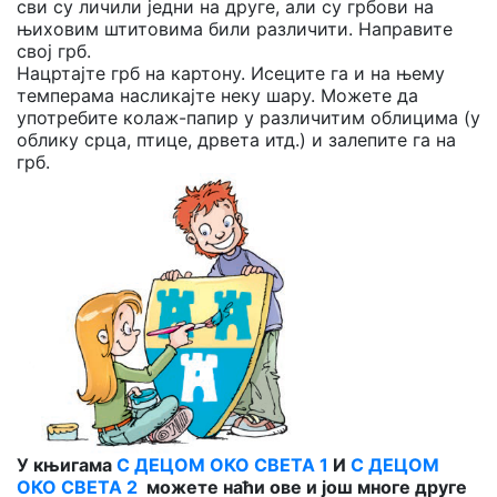
сви су личили једни на друге, али су грбови на
њиховим штитовима били различити. Направите
свој грб.
Нацртајте грб на картону. Исеците га и на њему
темперама насликајте неку шару. Можете да
употребите колаж-папир у различитим облицима (у
облику срца, птице, дрвета итд.) и залепите га на
грб.
У књигама
С ДЕЦОМ ОКО СВЕТА 1
И
С ДЕЦОМ
ОКО СВЕТА 2
можете наћи ове и још многе друге