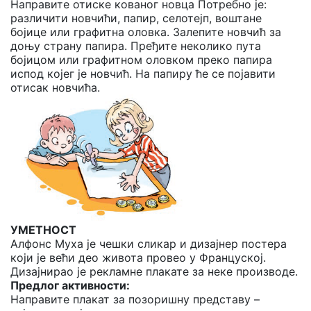
Направите отиске кованог новца Потребно је:
различити новчићи, папир, селотејп, воштане
бојице или графитна оловка. Залепите новчић за
доњу страну папира. Пређите неколико пута
бојицом или графитном оловком преко папира
испод којег је новчић. На папиру ће се појавити
отисак новчића.
УМЕТНОСТ
Алфонс Муха је чешки сликар и дизајнер постера
који је већи део живота провео у Француској.
Дизајнирао је рекламне плакате за неке производе.
Предлог активности:
Направите плакат за позоришну представу –