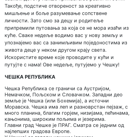
Такође, подстиче отвореност за креативно
мишљење и боље разумевање сопствене
личности. Зато смо за децу и родитеље
припремили путовања за која се не мора изаћи из
куће. Сваке недеље водимо вас у нову земљу и
упознајемо вас са занимљивим поједоностима из
живота деце у неком другом крају света.
Искористите време које проводите у кући и
путујте с нама! Oве недеље, путујемо у Чешку!
ЧЕШКА РЕПУБЛИКА
Чешка Република се граничи са Аустријом,
Немачком, Пољском и Словачком. Западни део
земље је Чешка (или Бохемија), а источни
Моравска. Чешка има леп и разноврстан пејзаж, с
много планина, благим горјем, низијама, пећинама,
кањонима, широким пољима и језерима.
Главни град Чешке је ПРАГ. Сматра се једним од
најлепших градова Европе.