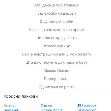
Мој дека је био трешња
Зеленбабини дарови
О дугмету и срећи
Кога се тиче како живе приче
Ципела на крају света
Јежева кућица
Ово је најстрашнији дан у мом животу
Шта да очекујете док чекате бебу
Мишко Пишко
Развојна мапа
Од читања се расте
Корисни линкови
Каталог
О нама
Facebook
Ценовник
Foreign Rights
Instagram