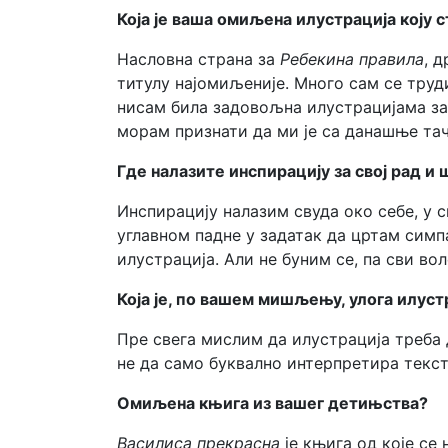
Која је ваша омиљена илустрација коју 
Насловна страна за
Ребекин
а
правила
, 
титулу најомиљеније. Много сам се труд
нисам била задовољна илустрацијама за 
морам признати да ми је са данашње та
Где налазите инспирацију за свој рад и
Инспирацију налазим свуда око себе, у 
углавном падне у задатак да цртам симп
илустрација. Али не буним се, па сви во
Која је, по вашем мишљењу, улога илуст
Пре свега мислим да илустрација треба д
не да само буквално интерпретира текст
Омиљена књига из вашег детињства?
Василиса прекрасна
је књига од које се