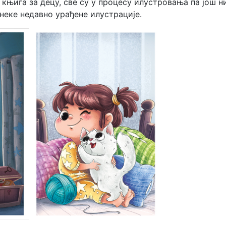
књига за децу, све су у процесу илустровања па још н
неке недавно урађене илустрације.