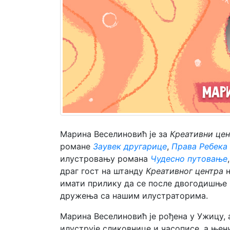
Мој
налог
Mарина Веселиновић је за
Креативни цен
романе
Заувек другарице
,
Права Ребека
илустровању романа
Чудесно путовање
драг гост на штанду
Креативног центра
н
имати прилику да се после двогодишње 
дружења са нашим илустраторима.
Марина Веселиновић је рођена у Ужицу, 
илуструје сликовнице и часописе, а ње