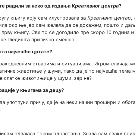
сте радили за неко од издања
Креативног центра
?
другу књигу коју сам илустровала за
Креативни центар
,
ила око ње јер сам желела да се докажем, пошто и да
прву књигу. Све то се догодило пре скоро 10 година и
чке гледишта прилично смешно.
 шта најчешће цртате?
свакодневним стварима и ситуацијама. Игром случаја м
атичне животиње у шуми, тако да је то најчешћа тема 
ле слатке животињице у шуми, зар не?
рације у књигама за децу
?
а употпуни причу, да је на неки начин прошири и обога
.
 нисам одвајала током одрастања. Знала сам сваку при