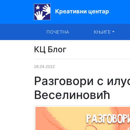
Креативни центар
Почетна
ПОЧЕТНА
КЊИГЕ
Књиге
Уџбеници
КЦ Блог
За
28.04.2022
вртиће
Разговори с ил
Лектира
Веселиновић
Акције
Блог
Latinica