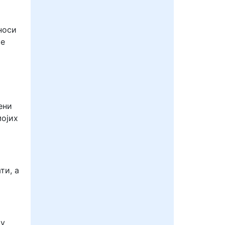
 носи
ље
ени
мојих
ти, а
чу