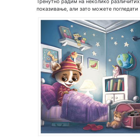
Тренутно радим на неколико различитих 
показивање, али зато можете погледати 