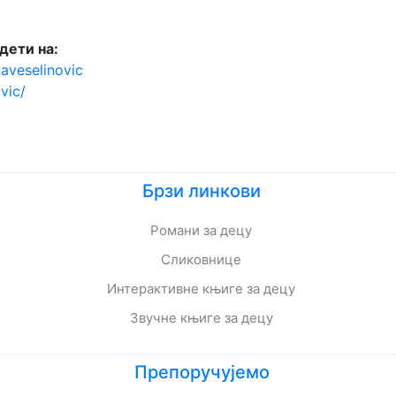
дети на:
naveselinovic
vic/
Брзи линкови
Романи за децу
Сликовнице
Интерактивне књиге за децу
Звучне књиге за децу
Препоручујемо