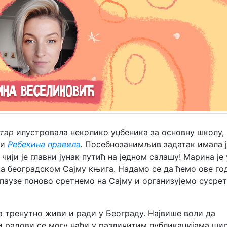
тар
илустровала неколико уџбеника за основну школу, 
и
Ребекина правила
.
Посебнозанимљив задатак имала ј
, чији је главни јунак путић на једном салашу! Марина је
а београдском Сајму књига. Надамо се да ћемо ове го
паузе поново сретнемо на Сајму и организујемо сусрет
а тренутно живи и ради у Београду. Највише воли да
ни радови се могу наћи у различитим публикацијама ши