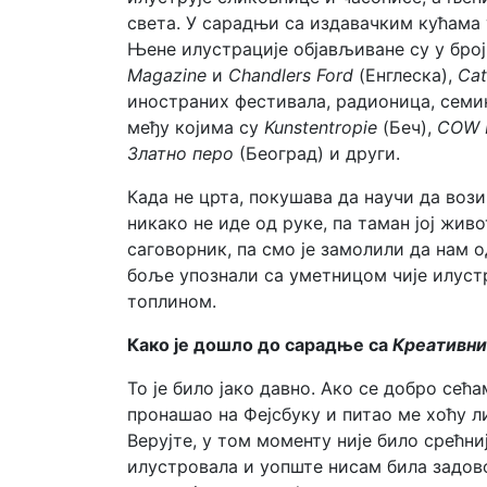
света. У сарадњи са издавачким кућама 
Њене илустрације објављиване су у бро
Magazine
и
Chandlers Ford
(Енглеска),
Cat
иностраних фестивала, радионица, семин
међу којима су
Kunstentropie
(Беч),
COW F
Златно перо
(Београд) и други.
Када не црта, покушава да научи да вози
никако не иде од руке, па таман јој жив
саговорник, па смо је замолили да нам 
боље упознали са уметницом чије илуст
топлином.
Како је дошло до сарадње са
Креативни
То је било јако давно. Ако се добро сећ
пронашао на Фејсбуку и питао ме хоћу л
Верујте, у том моменту није било срећни
илустровала и уопште нисам била задово