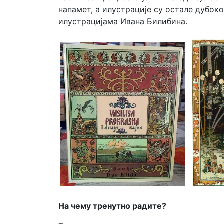
напамет, а илустрације су остале дубок
илустрацијама Ивана Билибина.
На чему тренутно радите?