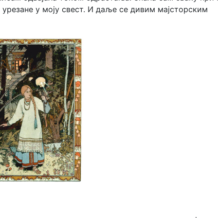
о урезане у моју свест. И даље се дивим мајсторским