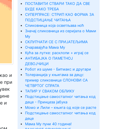
ПОСТАВИТИ СТВАРИ ТАКО ДА СВЕ
БУДЕ КАКО ТРЕБА
СУПЕРПРАСЕ: СТРИП КАО ФОРМА ЗА
ПОДСТИЦАЊЕ ЧИТАЊА
Сликовница која осветљава ноћ
Значај сликовница из серијала о Мами
Му
СКЛУПЧАТИ СЕ С ПРИЈАТЕЉИМА
Очаравајућа Мама Му
Кућа за лутке: расклопи + играј се
АНТИБАЈКА О ПАМЕТНОЈ
ДЕВОЈЧИЦИ
Робот из шуме - Битмакс и другари
као и
Толеранција у књигама за децу:
пример сликовнице СЛОНОВИ СА
е при
ЧЕТВРТОГ СПРАТА
 увек
ТАПИР У СВАКОМ ОБЛИКУ
дине
Подстицање самосталног читања код
е и
деце - Принцеза јабука
Момо и Лили – књига од које се расте
Подстицање самосталног читања код
деце
Мама Му пуни 40 година!
ром