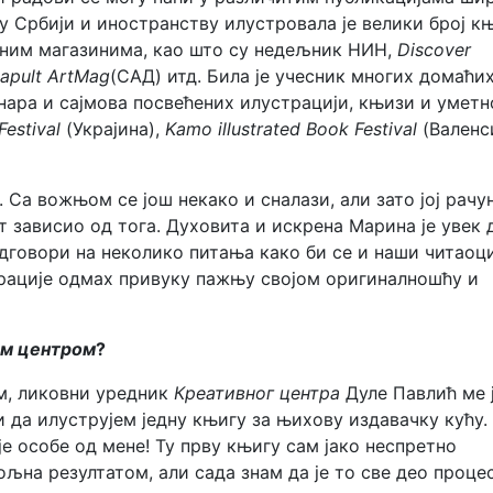
у Србији и иностранству илустровала је велики број књ
јним магазинима, као што су недељник НИН,
Discover
apult ArtMag
(САД) итд. Била је учесник многих домаћи
ара и сајмова посвећених илустрацији, књизи и уметн
estival
(Украјина),
Kamo illustrated Book Festival
(Валенси
. Са вожњом се још некако и сналази, али зато јој рачу
от зависио од тога. Духовита и искрена Марина је увек 
одговори на неколико питања како би се и наши читаоц
рације одмах привуку пажњу својом оригиналношћу и
м центром
?
ам, ликовни уредник
Креативног центра
Дуле Павлић ме 
и да илуструјем једну књигу за њихову издавачку кућу.
је особе од мене! Ту прву књигу сам јако неспретно
љна резултатом, али сада знам да је то све део проце