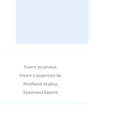
Књиге за купање
Књиге о родитељству
Вежбанке за децу
Креативна Европа