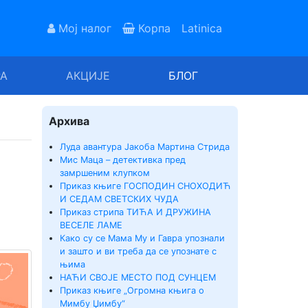
Мој налог
Корпа
Latinica
РА
АКЦИЈЕ
БЛОГ
Архива
Луда авантура Јакоба Мартина Стрида
Мис Маца – детективка пред
замршеним клупком
Приказ књиге ГОСПОДИН СНОХОДИЋ
И СЕДАМ СВЕТСКИХ ЧУДА
Приказ стрипа ТИЋА И ДРУЖИНА
ВЕСЕЛЕ ЛАМЕ
Како су се Мама Му и Гавра упознали
и зашто и ви треба да се упознате с
њима
НАЋИ СВОЈЕ МЕСТО ПОД СУНЦЕМ
Приказ књиге „Огромна књига о
Мимбу Џимбу“