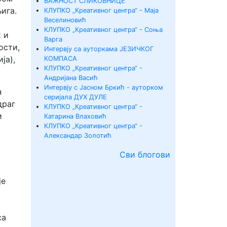
ВАЖНОСТ СЛИКОВНИЦЕ
ига.
КЛУПКО „Креативног центра“ - Маја
Веселиновић
КЛУПКО „Креативног центра“ - Соња
х и
Варга
ости,
Интервју са ауторкама ЈЕЗИЧКОГ
ја),
КОМПАСА
КЛУПКО „Креативног центра“ -
Андријана Васић
Интервју с Јасном Бркић - ауторком
н
серијала ДУХ ДУЛЕ
драг
КЛУПКО „Креативног центра“ -
и
Катарина Влаховић
КЛУПКО „Креативног центра“ -
Александар Золотић
Сви блогови
је
са