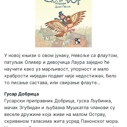
У новој књизи о овом јунаку,
Невоље са флаутом
,
патуљак Оливер и девојчица Лаура заједно ће
научити како уз марљивост, упорност и мало
храбрости ниједан подвиг није недостижан, било
то писање састава, или свирање флауте...
Гусар Добрица
Гусарски приправник Добрица, гуска Љубинка,
мачак Згубидан и љубазна Мушкатла чланови су
веселе дружине која живи на малом Острву,
скривеном таласима жита усред Панонског мора.