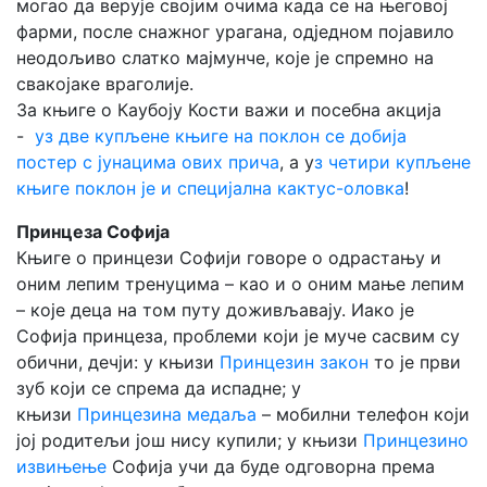
могао да верује својим очима када се на његовој
фарми, после снажног урагана, одједном појавило
неодољиво слатко мајмунче, које је спремно на
свакојаке враголије.
За књиге о Каубоју Кости важи и посебна акција
-
уз две купљене књиге на поклон се добија
постер с јунацима ових прича
, а у
з четири купљене
књиге поклон је и специјална кактус-оловка
!
Принцеза Софија
Књиге о принцези Софији говоре о одрастању и
оним лепим тренуцима – као и о оним мање лепим
– које деца на том путу доживљавају. Иако је
Софија принцеза, проблеми који је муче сасвим су
обични, дечји: у књизи
Принцезин закон
то је први
зуб који се спрема да испадне; у
књизи
Принцезина медаља
– мобилни телефон који
јој родитељи још нису купили; у књизи
Принцезино
извињење
Софија учи да буде одговорна према