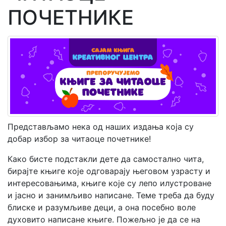
ПОЧЕТНИКЕ
Мој
налог
Представљамо нека од наших издања која су
добар избор за читаоце почетнике!
Како бисте подстакли дете да самостално чита,
бирајте књиге које одговарају његовом узрасту и
интересовањима, књиге које су лепо илустроване
и јасно и занимљиво написане. Теме треба да буду
блиске и разумљиве деци, а она посебно воле
духовито написане књиге. Пожељно је да се на