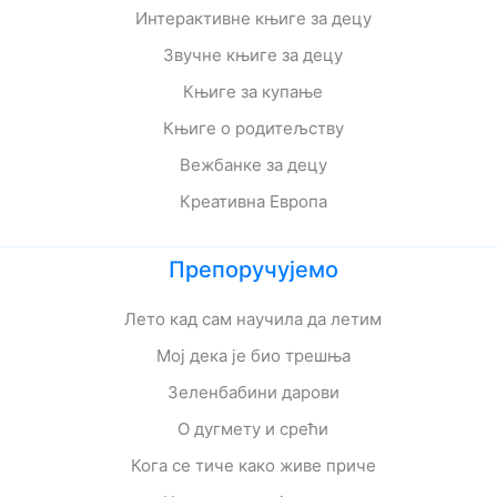
Интерактивне књиге за децу
Звучне књиге за децу
Књиге за купање
Књиге о родитељству
Вежбанке за децу
Креативна Европа
Препоручујемо
Лето кад сам научила да летим
Мој дека је био трешња
Зеленбабини дарови
О дугмету и срећи
Кога се тиче како живе приче