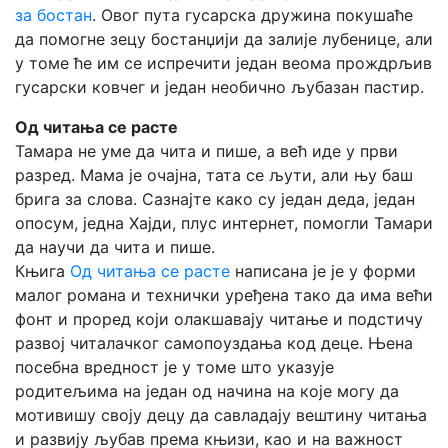
за бостан
. Овог пута гусарска дружина покушаће
да помогне зецу бостанџији да залије лубенице, али
у томе ће им се испречити један веома прождрљив
гусарски ковчег и један необично љубазан пастир.
Од читања се расте
Тамара не уме да чита и пише, а већ иде у први
разред. Мама је очајна, тата се љути, али њу баш
брига за слова. Сазнајте како су један деда, један
опосум, једна Хајди, плус интернет, помогли Тамари
да научи да чита и пише.
Књига
Од читања се расте
написана је је у форми
малог романа и технички уређена тако да има већи
фонт и проред који олакшавају читање и подстичу
развој читалачког самопоуздања код деце. Њена
посебна вредност је у томе што указује
родитељима на један од начина на које могу да
мотивишу своју децу да савладају вештину читања
и развију љубав према књизи, као и на важност