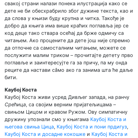
свакој страни налази понека илустрација како се
дете не би обесхрабрило због дужине текста, као и
да слова у књизи буду крупна и читка. Такође је
добро да књига има више краћих поглавља јер се
код деце тако ствара осећај да брже одмичу са
читањем. Ако процените да дете још није спремно
да отпочне са самосталним читањем, можете се
послужити малим триком – прочитајте детету прво
поглавље и заинтересујте га за причу, па му онда
реците да настави сâмо ако га занима шта ће даље
бити.
Каубој Коста
Каубој Коста живи усред Дивљег запада, на ранчу
Срећица
, са својим верним пријатељицама –
свињом Цицом и кравом Ружом. Ову симпатичну
дружину упознали смо у књигама
Каубој Коста и
његова свиња Цица
,
Каубој Коста и пони прдигуз
,
Каубој Коста и досадне кокошке
и
Каубој Коста и