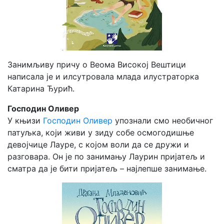
Занимљиву причу о Веома Високој Вештици
написала је и илсутровала млада илустраторка
Катарина Ђурић.
Господин Оливер
У књизи
Господин Оливер
упознали смо необичног
патуљка, који живи у зиду собе осмогодишње
девојчице Лауре, с којом воли да се дружи и
разговара. Он је по занимању Лаурин пријатељ и
сматра да је бити пријатељ – најлепше занимање.