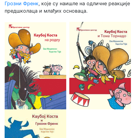
Грозни Френк
, које су наишле на одличне реакције
предшколаца и млађих основаца.