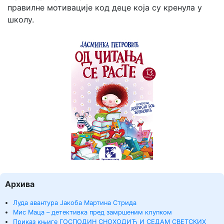
правилне мотивације код деце која су кренула у
школу.
Архива
Луда авантура Јакоба Мартина Стрида
Мис Маца – детективка пред замршеним клупком
Приказ књиге ГОСПОДИН СНОХОДИЋ И СЕДАМ СВЕТСКИХ