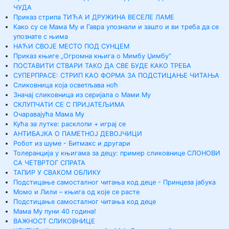
ЧУДА
Приказ стрипа ТИЋА И ДРУЖИНА ВЕСЕЛЕ ЛАМЕ
Како су се Мама Му и Гавра упознали и зашто и ви треба да се
упознате с њима
НАЋИ СВОЈЕ МЕСТО ПОД СУНЦЕМ
Приказ књиге „Огромна књига о Мимбу Џимбу“
ПОСТАВИТИ СТВАРИ ТАКО ДА СВЕ БУДЕ КАКО ТРЕБА
СУПЕРПРАСЕ: СТРИП КАО ФОРМА ЗА ПОДСТИЦАЊЕ ЧИТАЊА
Сликовница која осветљава ноћ
Значај сликовница из серијала о Мами Му
СКЛУПЧАТИ СЕ С ПРИЈАТЕЉИМА
Очаравајућа Мама Му
Кућа за лутке: расклопи + играј се
АНТИБАЈКА О ПАМЕТНОЈ ДЕВОЈЧИЦИ
Робот из шуме - Битмакс и другари
Толеранција у књигама за децу: пример сликовнице СЛОНОВИ
СА ЧЕТВРТОГ СПРАТА
ТАПИР У СВАКОМ ОБЛИКУ
Подстицање самосталног читања код деце - Принцеза јабука
Момо и Лили – књига од које се расте
Подстицање самосталног читања код деце
Мама Му пуни 40 година!
ВАЖНОСТ СЛИКОВНИЦЕ