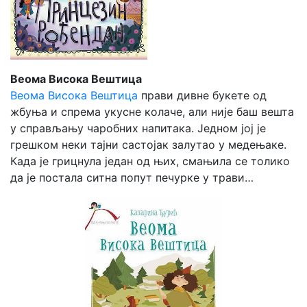
Веома Висока Вештица
Веома Висока Вештица
прави дивне букете од
жбуња и спрема укусне колаче, али није баш вешта
у справљању чаробних напитака. Једном јој је
грешком неки тајни састојак залутао у медењаке.
Када је грицнула један од њих, смањила се толико
да је постала ситна попут печурке у трави…