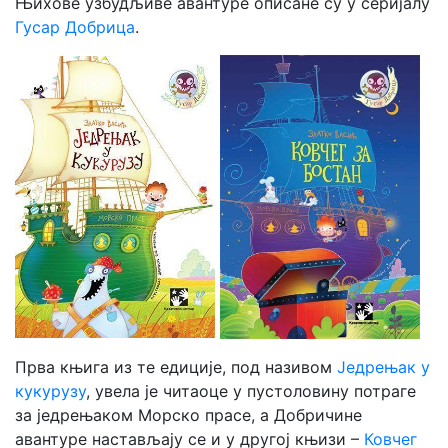
Њихове узбудљиве авантуре описане су у серијалу
Гусар Добрица
.
Прва књига из те едиције, под називом
Једрењак у
кукурузу
, увела је читаоце у пустоловину потраге
за једрењаком Морско прасе, а Добричине
авантуре настављају се и у другој књизи –
Ковчег