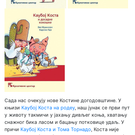
Сада нас очекују нове Костине догодовштине. У
књизи
Каубој Коста на родеу
, наш јунак се први пут
у животу такмичи у јахању дивљег коња, хватању
снажног бика ласом и бацању потковице удаљ. У
причи
Каубој Коста и Тома Торнадо
, Коста није