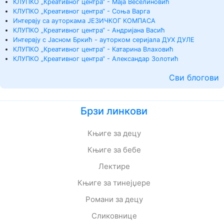
КЛУПКО „Креативног центра“ - Маја Веселиновић
КЛУПКО „Креативног центра“ - Соња Варга
Интервју са ауторкама ЈЕЗИЧКОГ КОМПАСА
КЛУПКО „Креативног центра“ - Андријана Васић
Интервју с Јасном Бркић - ауторком серијала ДУХ ДУЛЕ
КЛУПКО „Креативног центра“ - Катарина Влаховић
КЛУПКО „Креативног центра“ - Александар Золотић
Сви блогови
Брзи линкови
Књиге за децу
Књиге за бебе
Лектире
Књиге за тинејџере
Романи за децу
Сликовнице