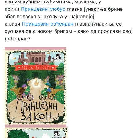
својим кућним љубимцима, мачкама, у
причи
Принцезин глобус
главна јунакиња брине
због поласка у школу, а у најновијој
књизи
Принцезин рођендан
главна јунакиња се
суочава се с новом бригом – како да прослави свој
рођендан?