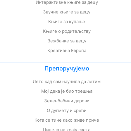
Интерактивне књиге за децу
Звучне књиге за децу
Књиге за купање
Књиге о родитељству
Вежбанке за децу
Креативна Европа
Препоручујемо
Лето кад сам научила да летим
Мој дека је био трешња
Зеленбабини дарови
О дугмету и срећи
Кога се тиче како живе приче
Ципела на крају света