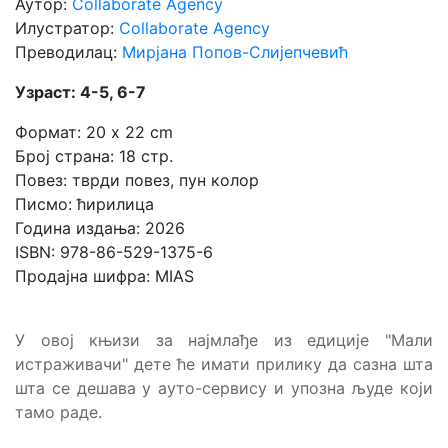
Аутор:
Collaborate Agency
Илустратор:
Collaborate Agency
Преводилац:
Мирјана Попов-Слијепчевић
Узраст: 4-5, 6-7
Формат: 20 x 22 cm
Број страна: 18 стр.
Повез: тврди повез, пун колор
Писмо: ћирилица
Година издања: 2026
ISBN: 978-86-529-1375-6
Продајна шифра: MIAS
У овој књизи за најмлађе из едиције "Мали
истраживачи" дете ће имати прилику да сазна шта
шта се дешава у ауто-сервису и упозна људе који
тамо раде.