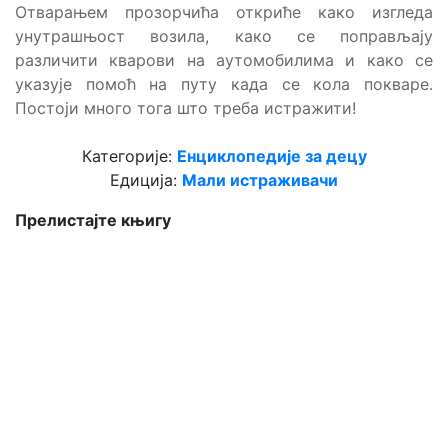
Отварањем прозорчића откриће како изгледа
унутрашњост возила, како се поправљају
различити кварови на аутомобилима и како се
указује помоћ на путу када се кола покваре.
Постоји много тога што треба истражити!
Категорије:
Енциклопедије за децу
Едиција:
Мали истраживачи
Прелистајте књигу