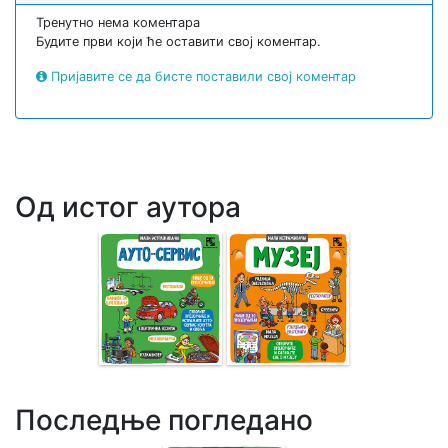
Тренутно нема коментара
Будите први који ће оставити свој коментар.
Пријавите се да бисте поставили свој коментар
Од истог аутора
Последње погледано