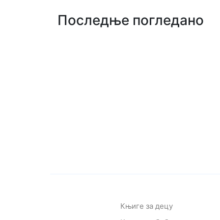
Последње погледано
Књиге за децу