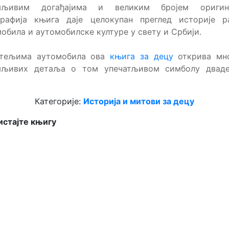
мљивим догађајима и великим бројем оригин
графија књига даје целокупан преглед историје ра
обила и аутомобилске културе у свету и Србији.
тељима аутомобила ова
књига за децу
открива мн
мљивих детаља о том упечатљивом симболу дваде
Категорије:
Историја и митови за децу
стајте књигу