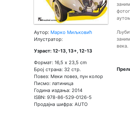
зани
фото
Мој
аутом
налог
Љуби
Аутор:
Марко Миљковић
зани
Илустратор:
века.
Узраст: 12-13, 13+, 12-13
Формат: 16,5 x 23,5 cm
Прели
Број страна: 32 стр.
Повез: Меки повез, пун колор
Писмо: латиница
Година издања: 2014
ISBN: 978-86-529-0126-5
Продајна шифра: AUTO