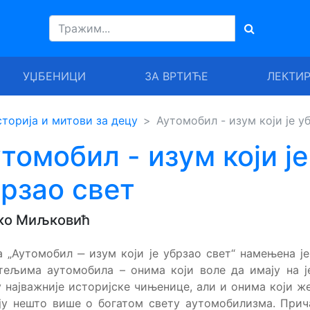
УЏБЕНИЦИ
ЗА ВРТИЋЕ
ЛЕКТИ
торија и митови за децу
Аутомобил - изум који је у
томобил - изум који је
рзао свет
ко Миљковић
 „Аутомобил ‒ изум који је убрзао свет“ намењена ј
тељима аутомобила – онима који воле да имају на ј
 најважније историјске чињенице, али и онима који ж
ју нешто више о богатом свету аутомобилизма. При