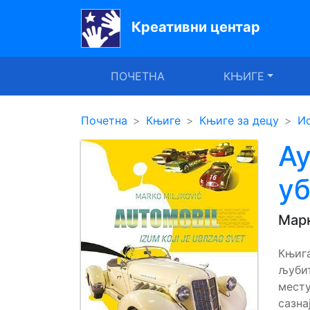
Креативни центар
Почетна
ПОЧЕТНА
КЊИГЕ
Књиге
Уџбеници
Почетна
Књиге
Књиге за децу
Ис
За
Ау
вртиће
уб
Лектира
Мар
Акције
Блог
Књига
љуби
месту
Latinica
сазна