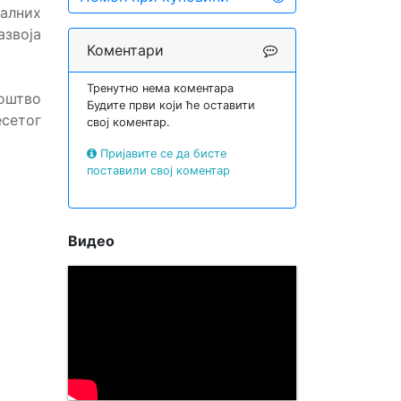
алних
звоја
Коментари
Тренутно нема коментара
оштво
Будите први који ће оставити
сетог
свој коментар.
Пријавите се да бисте
поставили свој коментар
Видео