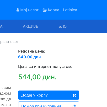
Мој налог
Корпа
Latinica
РА
АКЦИЈЕ
БЛОГ
брзао свет
Редовна цена:
640.00 дин.
Цена са интернет попустом:
544,00 дин.
е свим
едном
Додај у корпу
еле да
чама о
Помоћ при куповини