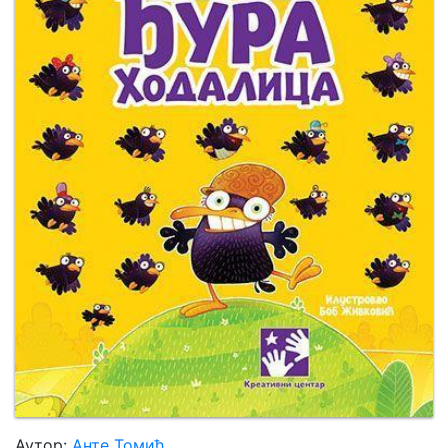
Мој
налог
Аутор:
Анте Томић