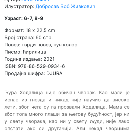
Илустратор:
Добросав Боб Живковић
Узраст: 6-7, 8-9
Формат: 18 x 22,5 cm
Број страна: 60 стр.
Повез: тврди повез, пун колор
Писмо: ћирилица
Година издања: 2021
ISBN: 978-86-529-0934-6
Продајна шифра: DJURA
Ђура Ходалица није обичан чворак. Као мали је
испао из гнезда и никад није научио да високо
лети, због чега су га прозвали Ходалица. Мама се
због тога много плаши за његову будућност, јер ни
у свету чворака, као ни у свету људи, није лако
опстати ако си другачији. Али некад чворцима