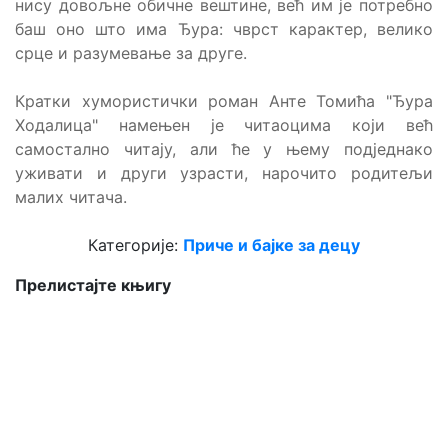
нису довољне обичне вештине, већ им је потребно
баш оно што има Ђура: чврст карактер, велико
срце и разумевање за друге.
Кратки хумористички роман Анте Томића "Ђура
Ходалица" намењен је читаоцима који већ
самостално читају, али ће у њему подједнако
уживати и други узрасти, нарочито родитељи
малих читача.
Категорије:
Приче и бајке за децу
Прелистајте књигу