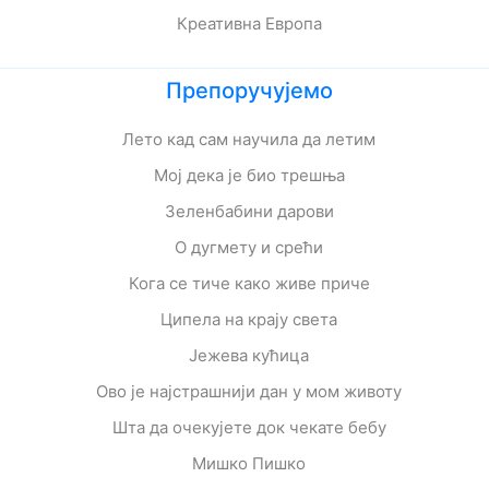
Креативна Европа
Препоручујемо
Лето кад сам научила да летим
Мој дека је био трешња
Зеленбабини дарови
О дугмету и срећи
Кога се тиче како живе приче
Ципела на крају света
Јежева кућица
Ово је најстрашнији дан у мом животу
Шта да очекујете док чекате бебу
Мишко Пишко