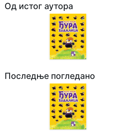
Од истог аутора
Последње погледано