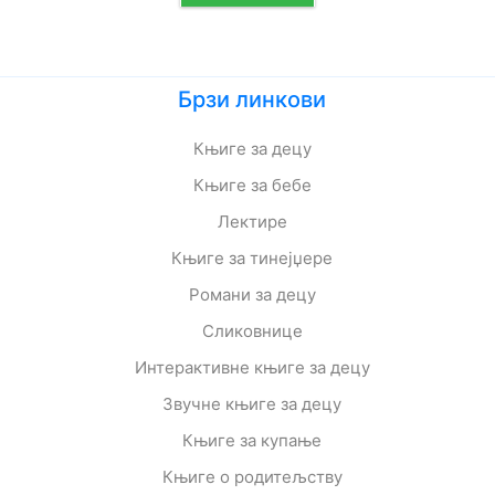
Брзи линкови
Књиге за децу
Књиге за бебе
Лектире
Књиге за тинејџере
Романи за децу
Сликовнице
Интерактивне књиге за децу
Звучне књиге за децу
Књиге за купање
Књиге о родитељству