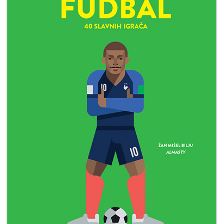
Мој
налог