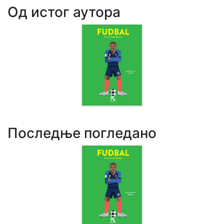
Од истог аутора
Последње погледано