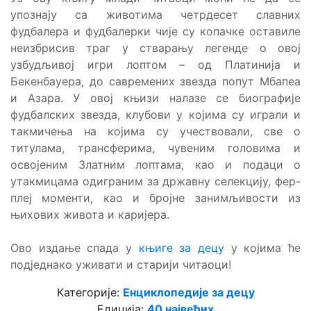
упознају са животима четрдесет славних
фудбалера и фудбалерки чије су копачке оставиле
неизбрисив траг у стварању легенде о овој
узбудљивој игри лоптом – од Платинија и
Бекенбауера, до савремених звезда попут Мбапеа
и Азара. У овој књизи налазе се биографије
фудбалских звезда, клубови у којима су играли и
такмичења на којима су учествовали, све о
титулама, трансферима, чувеним головима и
освојеним Златним лоптама, као и подаци о
утакмицама одиграним за државну селекцију, фер-
плеј моменти, као и бројне занимљивости из
њихових живота и каријера.
Ово издање спада у
књиге за децу
у којима ће
подједнако уживати и старији читаоци!
Категорије:
Енциклопедије за децу
Едиција:
40 највећих