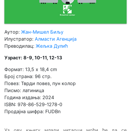
Аутор:
Жан-Мишел Биљу
Илустратор:
Алмасти Агенција
Преводилац:
Жељка Дулић
Узраст: 8-9, 10-11, 12-13
Формат: 13,5 x 18,4 cm
Број страна: 96 стр.
Повез: Тврди повез, пун колор
Писмо: латиница
Година издања: 2024
ISBN: 978-86-529-1278-0
Продајна шифра: FUDBn
Уз ову књигу млади читаоци моћи ће да се