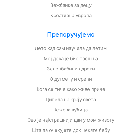
Вежбанке за децу
Креативна Европа
Препоручујемо
Лето кад сам научила да летим
Мој дека је био трешња
Зеленбабини дарови
О дугмету и срећи
Кога се тиче како живе приче
Ципела на крају света
Јежева кућица
Ово је најстрашнији дан у мом животу
Шта да очекујете док чекате бебу