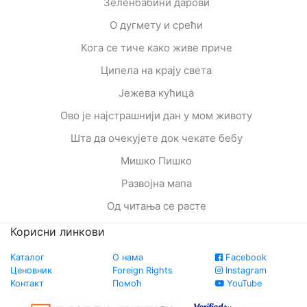
Зеленбабини дарови
О дугмету и срећи
Кога се тиче како живе приче
Ципела на крају света
Јежева кућица
Ово је најстрашнији дан у мом животу
Шта да очекујете док чекате бебу
Мишко Пишко
Развојна мапа
Од читања се расте
Корисни линкови
Каталог
О нама
Facebook
Ценовник
Foreign Rights
Instagram
Контакт
Помоћ
YouTube