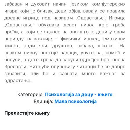
забаван и духовит начин, језиком компјутерских
игара који је близак деци објашњавају се правила
древне игрице под називом „Одрастање“. Игрица
„Одрастање“ обухвата девет нивоа које треба
прећи, а који се односе на оно што је деци у овом
периоду најважније – физички изглед, емотивни
живот, родитељи, друштво, забава, школа... На
сваком нивоу постоје задаци, упутства, помоћ и
бонуси, а дете треба да сакупи одређен број поена
Зрелости. Читајући ову књигу читаоци ће се добро
забавити, али ће и сазнати много важног за
одрастање.
Категорије:
Психологија за децу - књиге
Едиција:
Мала психологија
Прелистајте књигу