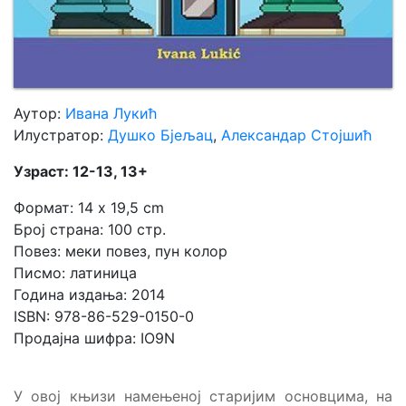
Аутор:
Ивана Лукић
Илустратор:
Душко Бјељац
,
Александар Стојшић
Узраст: 12-13, 13+
Формат: 14 x 19,5 cm
Број страна: 100 стр.
Повез: меки повез, пун колор
Писмо: латиница
Година издања: 2014
ISBN: 978-86-529-0150-0
Продајна шифра: IO9N
У овој књизи намењеној старијим основцима, на