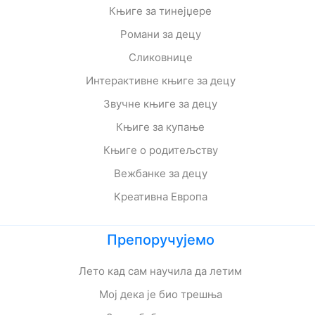
Књиге за тинејџере
Романи за децу
Сликовнице
Интерактивне књиге за децу
Звучне књиге за децу
Књиге за купање
Књиге о родитељству
Вежбанке за децу
Креативна Европа
Препоручујемо
Лето кад сам научила да летим
Мој дека је био трешња