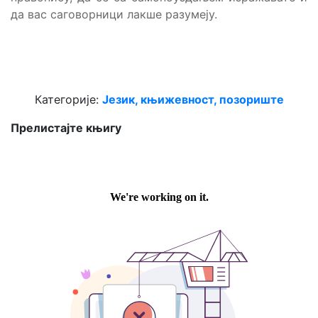
да вас саговорници лакше разумеју.
Категорије:
Језик, књижевност, позориште
Прелистајте књигу