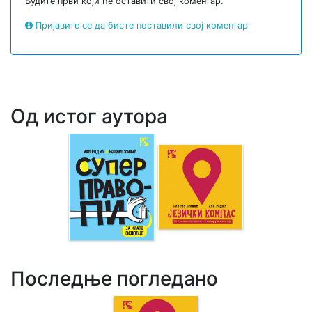
Будите први који ће оставити свој коментар.
Пријавите се да бисте поставили свој коментар
Од истог аутора
Последње погледано