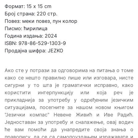
Формат: 15 x 15 cm
Број страна: 220 стр.
Повез: меки повез, пун колор
Писмо: ћирилица
Година издања: 2024
ISBN: 978-86-529-1303-9
Продајна шифра: JEZKO
Ако сте у потрази за одговорима на питања о томе
како се нешто правилно пише или изговара, нисте
сигурни у то шта је граматички исправно, како
користити интерпункцију или која реч је
прикладнија за употребу у одређеним језичким
ситуацијама, посегните за нашом новом књигом
"Језички компас" Невене Живић и Иве Радић.
Једноставан за употребу и сналажење, овај водич
ће вам помоћи да унапредите своја знања о
правопису, да се са самопоуздањем изражавате и