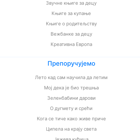
Звучне књиге за децу
Књиге за купање
Књиге о родитељству
Вежбанке за децу
Креативна Европа
Препоручујемо
Лето кад сам научила да летим
Мој дека је био трешња
Зеленбабини дарови
О дугмету и срећи
Кога се тиче како живе приче
Ципела на крају света
Јежева кућица