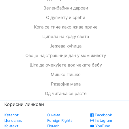
Зеленбабини дарови
О дугмету и срећи
Кога се тиче како живе приче
Ципела на крају света
Јежева кућица
Ово је најстрашнији дан у мом животу
Шта да очекујете док чекате бебу
Мишко Пишко
Развојна мапа
Од читања се расте
Корисни линкови
Каталог
О нама
Facebook
Ценовник
Foreign Rights
Instagram
Контакт
Помоћ
YouTube