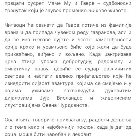
првцати сусрет Маме Му и Гавре – судбоносни
тренутак који је заувек променио њихове животе.
Читаоци ће сазнати да Гавра потиче из фамилије
врана и да припада чувеном реду гавранова, али и
да се иза његове сујете и честе намргођености
крије крхко и усамљено биће које жели да буде
прихваћено, виђено и вољено. Када џангризава
црна птица упозна доброћудну, радозналу и
емпатичну краву, десиће се судар различитих
светова и настати велико пријатељство које ће
изнедрити сијасет авантура, којима се смејемо и у
којима уживамо захваљујући духовитим
дијалозима Јује Висландер и живописним
илустрацијама Свена Нурдквиста.
Ова књига говори о прихватању, радости дељења
и о томе како и најобичнији поклон, када је дат од
срца, може бити чаробан и лековит.