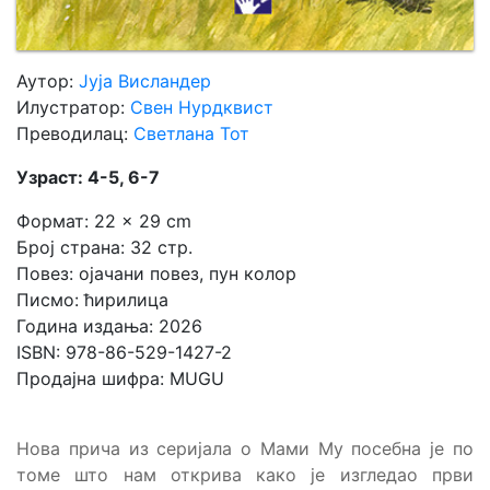
Аутор:
Јуја Висландер
Илустратор:
Свен Нурдквист
Преводилац:
Светлана Тот
Узраст: 4-5, 6-7
Формат: 22 × 29 cm
Број страна: 32 стр.
Повез: ојачани повез, пун колор
Писмо: ћирилица
Година издања: 2026
ISBN: 978-86-529-1427-2
Продајна шифра: MUGU
Нова прича из серијала о Мами Му посебна је по
томе што нам открива како је изгледао први