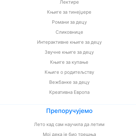
Лектире
Књиге за тинејџере
Романи за децу
Сликовнице
Интерактивне књиге за децу
Звучне књиге за децу
Књиге за купање
Књиге о родитељству
Вежбанке за децу
Креативна Европа
Препоручујемо
Лето кад сам научила да летим
Мој дека је био трешња