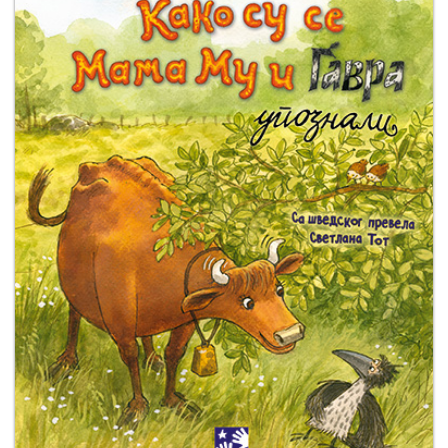
Мој
налог