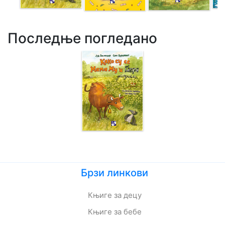
Последње погледано
Брзи линкови
Књиге за децу
Књиге за бебе