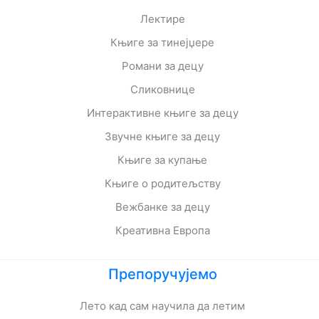
Лектире
Књиге за тинејџере
Романи за децу
Сликовнице
Интерактивне књиге за децу
Звучне књиге за децу
Књиге за купање
Књиге о родитељству
Вежбанке за децу
Креативна Европа
Препоручујемо
Лето кад сам научила да летим