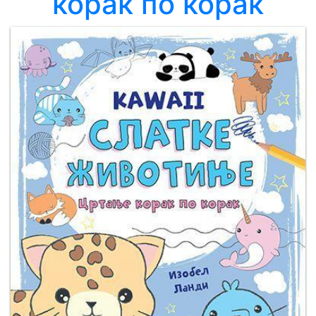
корак по корак
Мој
налог