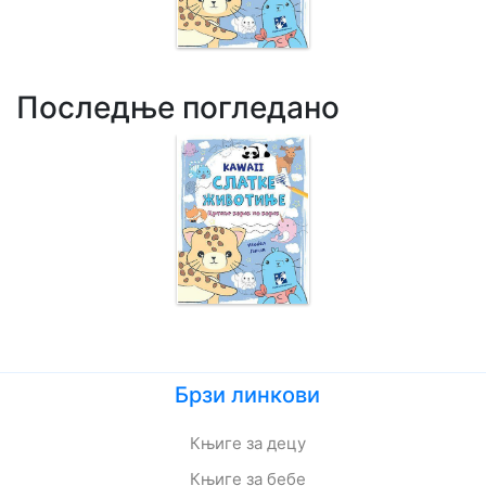
Последње погледано
Брзи линкови
Књиге за децу
Књиге за бебе