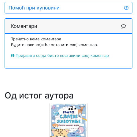
Помоћ при куповини
Коментари
Тренутно нема коментара
Будите први који ће оставити свој коментар.
Пријавите се да бисте поставили свој коментар
Од истог аутора