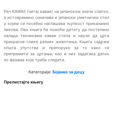
Реч KAWAII (читај каваи) на јапанском значи слатко,
a истовремено означава и јапански уметнички стил
у којем се посебно наглашава љупкост приказаних
ликова. Ова књига ће помоћи детету да постепено
овлада техникама каваи стила и научи да црта
прекрасне слике разних животиња. Књига садржи
општа упутства и препоруке за то како се
припремити за цртање, као и низ задатака датих
по фазама које треба следити.
Категорије:
Бојанке за децу
Прелистајте књигу