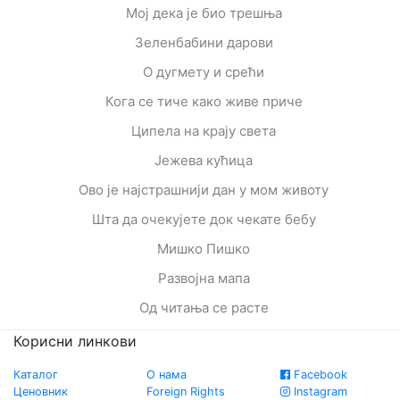
Мој дека је био трешња
Зеленбабини дарови
О дугмету и срећи
Кога се тиче како живе приче
Ципела на крају света
Јежева кућица
Ово је најстрашнији дан у мом животу
Шта да очекујете док чекате бебу
Мишко Пишко
Развојна мапа
Од читања се расте
Корисни линкови
Каталог
О нама
Facebook
Ценовник
Foreign Rights
Instagram