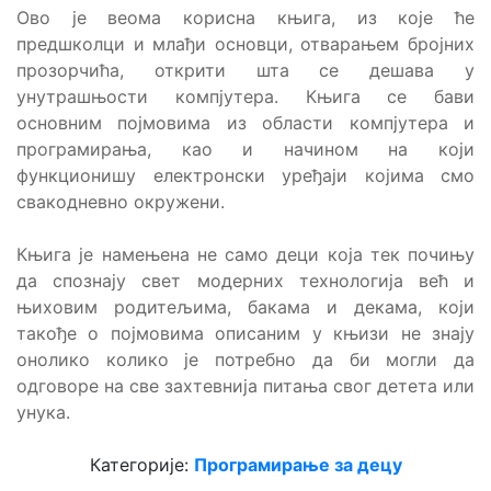
Ово је веома корисна књига, из које ће
предшколци и млађи основци, отварањем бројних
прозорчића, открити шта се дешава у
унутрашњости компјутера. Књига се бави
основним појмовима из области компјутера и
програмирања, као и начином на који
функционишу електронски уређаји којима смо
свакодневно окружени.
Књига је намењена не само деци која тек почињу
да спознају свет модерних технологија већ и
њиховим родитељима, бакама и декама, који
такође о појмовима описаним у књизи не знају
онолико колико је потребно да би могли да
одговоре на све захтевнија питања свог детета или
унука.
Категорије:
Програмирање за децу