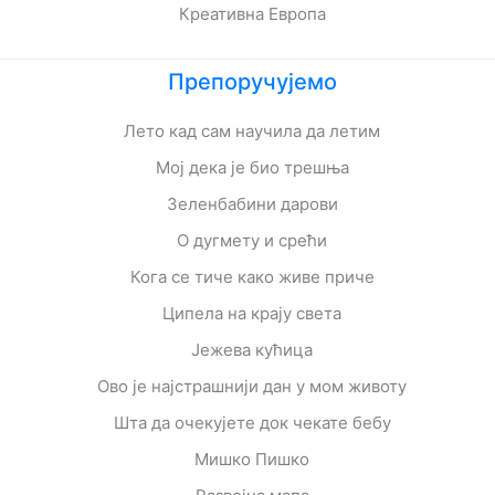
Креативна Европа
Препоручујемо
Лето кад сам научила да летим
Мој дека је био трешња
Зеленбабини дарови
О дугмету и срећи
Кога се тиче како живе приче
Ципела на крају света
Јежева кућица
Ово је најстрашнији дан у мом животу
Шта да очекујете док чекате бебу
Мишко Пишко