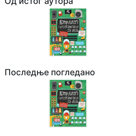
Од истог аутора
Последње погледано