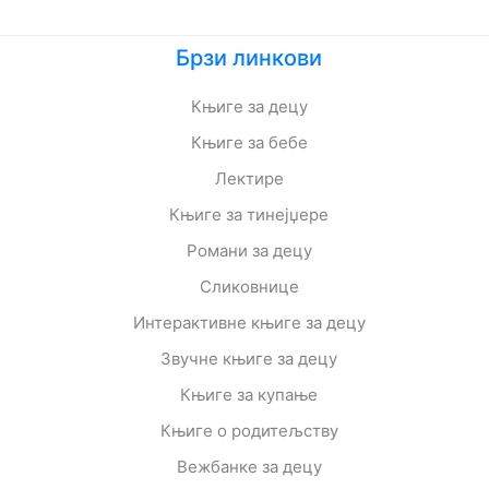
Брзи линкови
Књиге за децу
Књиге за бебе
Лектире
Књиге за тинејџере
Романи за децу
Сликовнице
Интерактивне књиге за децу
Звучне књиге за децу
Књиге за купање
Књиге о родитељству
Вежбанке за децу