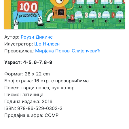
Аутор:
Роузи Дикинс
Илустратор:
Шо Нилсен
Преводилац:
Мирјана Попов-Слијепчевић
Узраст: 4-5, 6-7, 8-9
Формат: 28 x 22 cm
Број страна: 16 стр. с прозорчићима
Повез: тврди повез, пун колор
Писмо: латиница
Година издања: 2016
ISBN: 978-86-529-0302-3
Продајна шифра: COMP