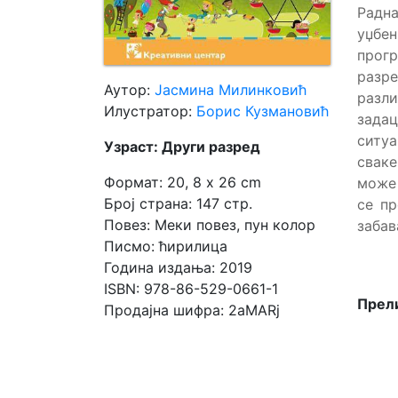
Радн
уџбе
Мој
прог
налог
разр
Аутор:
Јасмина Милинковић
разл
Илустратор:
Борис Кузмановић
зада
ситуа
Узраст: Други разред
сваке
Формат: 20, 8 x 26 cm
може 
Број страна: 147 стр.
се п
Повез: Меки повез, пун колор
забав
Писмо: ћирилица
Година издања: 2019
ISBN: 978-86-529-0661-1
Прели
Продајна шифра: 2aMARj