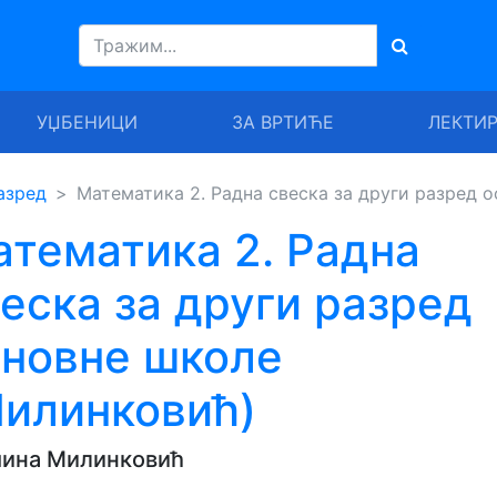
УЏБЕНИЦИ
ЗА ВРТИЋЕ
ЛЕКТИ
азред
Математика 2. Радна свеска за други разред 
тематика 2. Радна
еска за други разред
сновне школе
Милинковић)
мина Милинковић