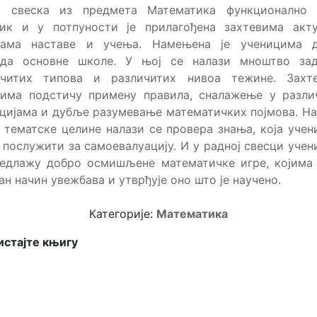
а свеска из предмета Математика функционално 
ник и у потпуности је прилагођена захтевима акту
рама наставе и учења. Намењена је ученицима д
еда основне школе. У њој се налази мноштво зад
ичитих типова и различитих нивоа тежине. Захт
цима подстичу примену правила, сналажење у разли
цијама и дубље разумевање математичких појмова. На
 тематске целине налази се провера знања, која уче
послужити за самоевалуацију. И у радној свесци уче
редлажу добро осмишљене математичке игре, којима 
ан начин увежбава и утврђује оно што је научено.
Категорије:
Математика
стајте књигу