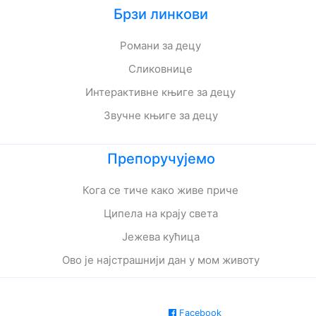
Брзи линкови
Романи за децу
Сликовнице
Интерактивне књиге за децу
Звучне књиге за децу
Препоручујемо
Кога се тиче како живе приче
Ципела на крају света
Јежева кућица
Ово је најстрашнији дан у мом животу
Facebook