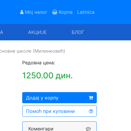
Мој налог
Корпа
Latinica
РА
АКЦИЈЕ
БЛОГ
основне школе (Милинковић)
Редовна цена:
1250.00 дин.
Додај у корпу
Помоћ при куповини
Коментари