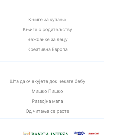
Књиге за купање
Књиге о родитељству
Вежбанке за децу
Креативна Европа
Шта да очекујете док чекате бебу
Мишко Пишко
Развојна мапа
Од читања се расте