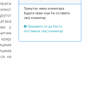
прати
Тренутно нема коментара
елног
Будите први који ће оставити
ругог
свој коментар.
атака
еви у
Пријавите се да бисте
поставили свој коментар
читим
 крају
ницима
ницима
се на