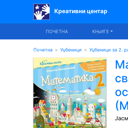
Креативни центар
Почетна
ПОЧЕТНА
КЊИГЕ
Књиге
Уџбеници
Почетна
Уџбеници
Уџбеници за 2. р
За
Ма
вртиће
св
Лектира
о
Акције
(
Блог
Јас
Latinica