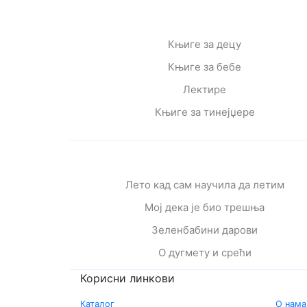
Књиге за децу
Књиге за бебе
Лектире
Књиге за тинејџере
Лето кад сам научила да летим
Мој дека је био трешња
Зеленбабини дарови
О дугмету и срећи
Корисни линкови
Каталог
О нама